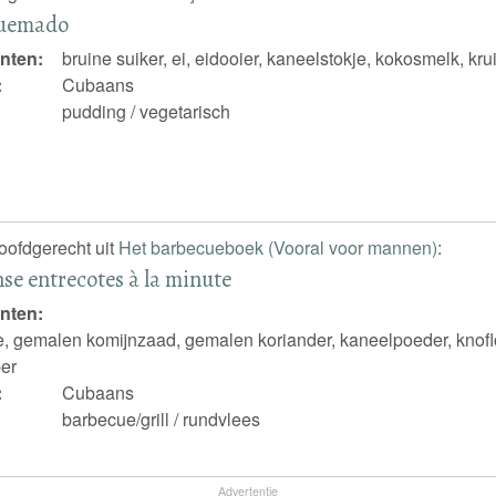
uemado
nten:
bruine suiker, ei, eidooier, kaneelstokje, kokosmelk, k
:
Cubaans
pudding / vegetarisch
hoofdgerecht uit
Het barbecueboek (Vooral voor mannen)
:
e entrecotes à la minute
nten:
e, gemalen komijnzaad, gemalen koriander, kaneelpoeder, knofloo
er
:
Cubaans
barbecue/grill / rundvlees
Advertentie