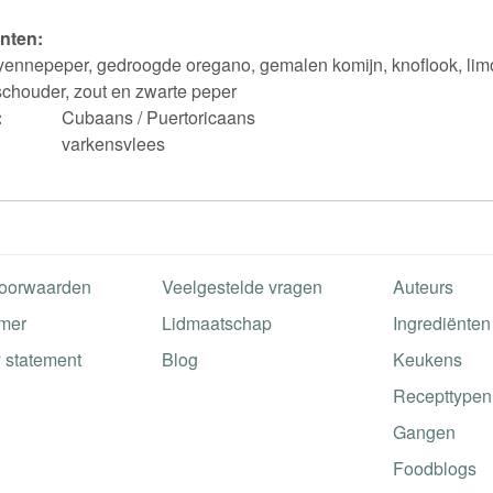
nten:
ayennepeper, gedroogde oregano, gemalen komijn, knoflook, limo
chouder, zout en zwarte peper
:
Cubaans / Puertoricaans
varkensvlees
oorwaarden
Veelgestelde vragen
Auteurs
imer
Lidmaatschap
Ingrediënten
 statement
Blog
Keukens
Recepttypen
Gangen
Foodblogs