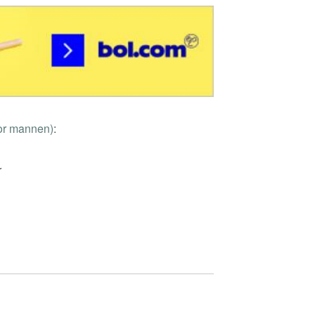
or mannen)
:
r