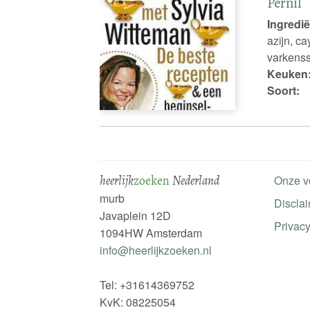
Pernil
Ingredië
azijn, c
varkenss
Keuken
Soort:
heerlijk
zoeken
Nederland
Onze v
murb
Discla
Javaplein 12D
Privacy
1094HW Amsterdam
info@heerlijkzoeken.nl
Tel: +31614369752
KvK: 08225054