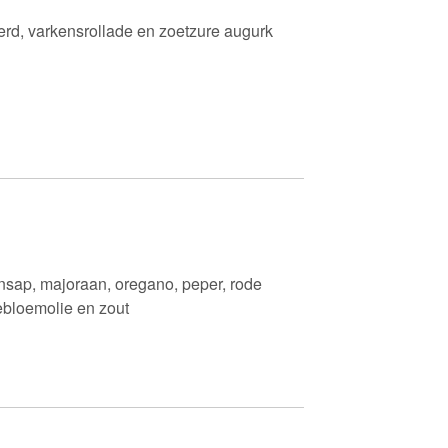
erd, varkensrollade en zoetzure augurk
ensap, majoraan, oregano, peper, rode
nebloemolie en zout