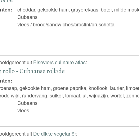
nten:
cheddar, gekookte ham, gruyerekaas, boter, milde most
:
Cubaans
vlees / brood/sandwiches/crostini/bruschetta
hoofdgerecht uit
Elseviers culinaire atlas
:
n rollo - Cubaanse rollade
nten:
itroensap, gekookte ham, groene paprika, knoflook, laurier, limo
rode wijn, rundervang, suiker, tomaat, ui, wijnazijn, wortel, zon
:
Cubaans
vlees
hoofdgerecht uit
De dikke vegetariër
: