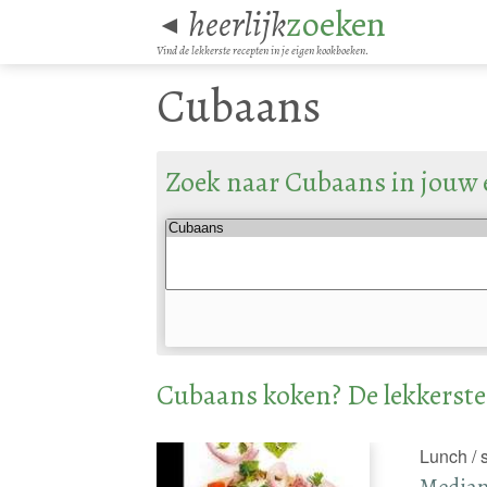
heerlijk
zoeken
◄
Vind de lekkerste recepten in je eigen kookboeken.
Cubaans
Zoek naar Cubaans in jouw
Cubaans koken? De lekkerste
Lunch / 
Median