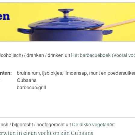
lcoholisch) / dranken / drinken uit
Het barbecueboek (Vooral vo
nten:
bruine rum, ijsblokjes, limoensap, munt en poedersuike
:
Cubaans
barbecue/grill
unch / bijgerecht / hoofdgerecht uit
De dikke vegetariër
:
rwten in eigen vocht op zijn Cubaans