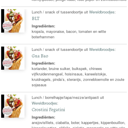
Lunch / snack of tussendoortje uit
Wereldbroodjes
:
BLT
Ingrediënten:
kropsla, mayonaise, bacon, tomaten en witte
boterhammen
Lunch / snack of tussendoortje uit
Wereldbroodjes
:
Gua Bao
Ingrediënten:
koriander, bruine suiker, buikspek, chinees
vijfkruidenmengsel, hoisinsaus, kaneelstokje,
kruidnagels, pinda’s, steranijs, zonnebloemolie en zoute
sojasaus
Lunch / borrelhapje/tapa/mezze/antipasti uit
Wereldbroodjes
:
Crostini Fegatini
Ingrediënten:
ansjovisfilets, ciabatta, boter, kappertjes, kippenbouillon,
kippenlevertjes, olijfolie, sjalotje, rozemarijn en witte wijn