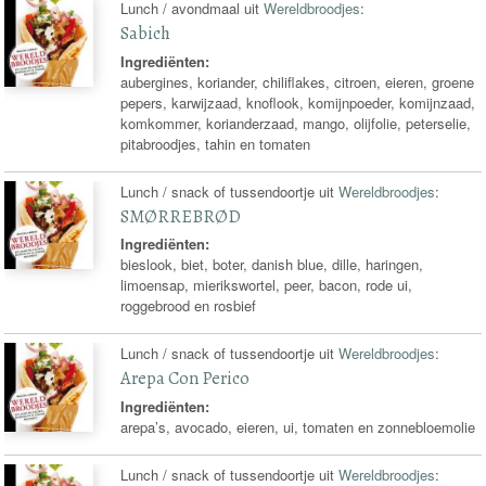
Lunch / avondmaal uit
Wereldbroodjes
:
Sabich
Ingrediënten:
aubergines, koriander, chiliflakes, citroen, eieren, groene
pepers, karwijzaad, knoflook, komijnpoeder, komijnzaad,
komkommer, korianderzaad, mango, olijfolie, peterselie,
pitabroodjes, tahin en tomaten
Lunch / snack of tussendoortje uit
Wereldbroodjes
:
SMØRREBRØD
Ingrediënten:
bieslook, biet, boter, danish blue, dille, haringen,
limoensap, mierikswortel, peer, bacon, rode ui,
roggebrood en rosbief
Lunch / snack of tussendoortje uit
Wereldbroodjes
:
Arepa Con Perico
Ingrediënten:
arepa’s, avocado, eieren, ui, tomaten en zonnebloemolie
Lunch / snack of tussendoortje uit
Wereldbroodjes
: