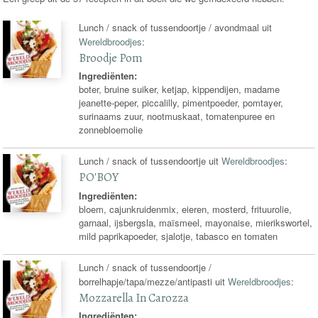
Lunch / snack of tussendoortje / avondmaal uit
Wereldbroodjes
:
Broodje Pom
Ingrediënten:
boter, bruine suiker, ketjap, kippendijen, madame
jeanette-peper, piccalilly, pimentpoeder, pomtayer,
surinaams zuur, nootmuskaat, tomatenpuree en
zonnebloemolie
Lunch / snack of tussendoortje uit
Wereldbroodjes
:
PO'BOY
Ingrediënten:
bloem, cajunkruidenmix, eieren, mosterd, frituurolie,
garnaal, ijsbergsla, maïsmeel, mayonaise, mierikswortel,
mild paprikapoeder, sjalotje, tabasco en tomaten
Lunch / snack of tussendoortje /
borrelhapje/tapa/mezze/antipasti uit
Wereldbroodjes
:
Mozzarella In Carozza
Ingrediënten: