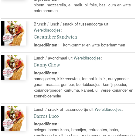
bloem, mozzarella, ei, melk, olijfolie, basilicum en witte
boterhammen
Brunch / lunch / snack of tussendoortje uit
Wereldbroodjes
:
Cucumber Sandwich
Ingrediënten:
komkommer en witte boterhammen
Lunch / avondmaal uit
Wereldbroodjes
:
Bunny Chow
Ingrediënten:
aardappelen, kikkererwten, tomaat in blik, currypoeder,
garam masala, gember, kerrieblaadjes, komijnpoeder,
korianderpoeder, kurkuma, kaneel, ui, verse koriander en
zonnebloemolie
Lunch / snack of tussendoortje uit
Wereldbroodjes
:
Barros Luco
Ingrediënten:
belegen boerenkaas, broodjes, entrecotes, boter,
komijnpoeder, pittige kaas, rode peper en zonnebloemolie