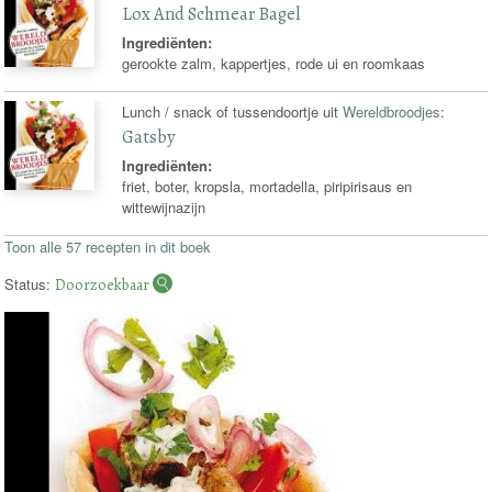
Lox And Schmear Bagel
Ingrediënten:
gerookte zalm, kappertjes, rode ui en roomkaas
Lunch / snack of tussendoortje uit
Wereldbroodjes
:
Gatsby
Ingrediënten:
friet, boter, kropsla, mortadella, piripirisaus en
wittewijnazijn
Toon alle 57 recepten in dit boek
Status:
Doorzoekbaar