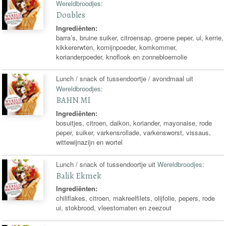
Wereldbroodjes
:
Doubles
Ingrediënten:
barra’s, bruine suiker, citroensap, groene peper, ui, kerrie,
kikkererwten, komijnpoeder, komkommer,
korianderpoeder, knoflook en zonnebloemolie
Lunch / snack of tussendoortje / avondmaal uit
Wereldbroodjes
:
BAHN MI
Ingrediënten:
bosuitjes, citroen, daikon, koriander, mayonaise, rode
peper, suiker, varkensrollade, varkensworst, vissaus,
wittewijnazijn en wortel
Lunch / snack of tussendoortje uit
Wereldbroodjes
:
Balik Ekmek
Ingrediënten:
chiliflakes, citroen, makreelfilets, olijfolie, pepers, rode
ui, stokbrood, vleestomaten en zeezout