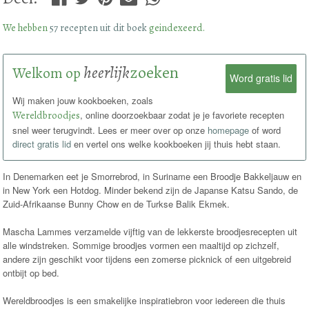
We hebben
57 recepten uit dit boek
geindexeerd.
heerlijk
zoeken
Welkom op
Word gratis lid
Wij maken jouw kookboeken, zoals
Wereldbroodjes
, online doorzoekbaar zodat je je favoriete recepten
snel weer terugvindt. Lees er meer over op onze
homepage
of word
direct gratis lid
en vertel ons welke kookboeken jij thuis hebt staan.
In Denemarken eet je Smorrebrod, in Suriname een Broodje Bakkeljauw en
in New York een Hotdog. Minder bekend zijn de Japanse Katsu Sando, de
Zuid-Afrikaanse Bunny Chow en de Turkse Balik Ekmek.
Mascha Lammes verzamelde vijftig van de lekkerste broodjesrecepten uit
alle windstreken. Sommige broodjes vormen een maaltijd op zichzelf,
andere zijn geschikt voor tijdens een zomerse picknick of een uitgebreid
ontbijt op bed.
Wereldbroodjes is een smakelijke inspiratiebron voor iedereen die thuis