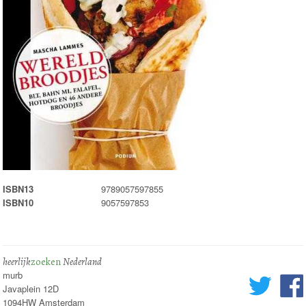
ISBN13
9789057597855
ISBN10
9057597853
heerlijk
zoeken
Nederland
murb
Javaplein 12D
1094HW Amsterdam