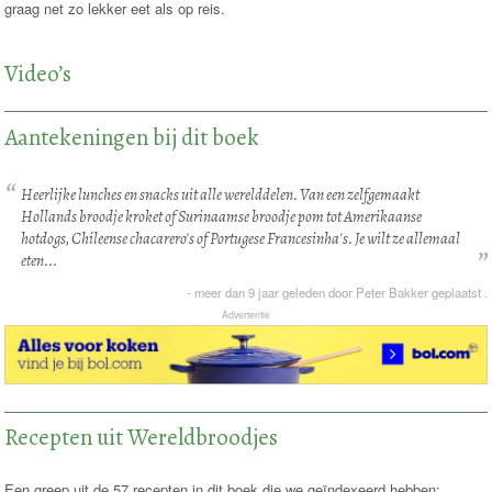
graag net zo lekker eet als op reis.
Video’s
Aantekeningen bij dit boek
Heerlijke lunches en snacks uit alle werelddelen. Van een zelfgemaakt
Hollands broodje kroket of Surinaamse broodje pom tot Amerikaanse
hotdogs, Chileense chacarero's of Portugese Francesinha's. Je wilt ze allemaal
eten...
-
meer dan 9 jaar
geleden door
Peter Bakker
geplaatst .
Advertentie
Recepten uit Wereldbroodjes
Een greep uit de 57 recepten in dit boek die we geïndexeerd hebben: