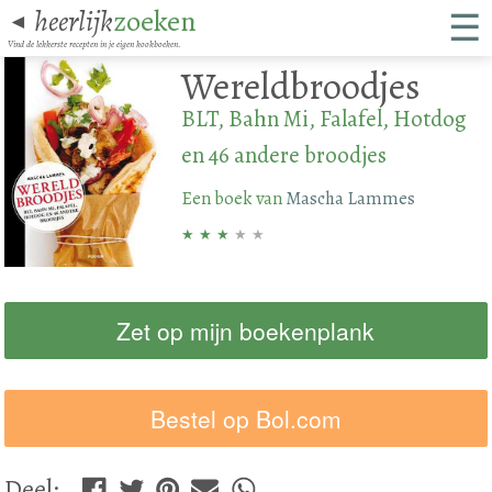
☰
heerlijk
zoeken
◄
Vind de lekkerste recepten in je eigen kookboeken.
Wereldbroodjes
BLT, Bahn Mi, Falafel, Hotdog
en 46 andere broodjes
Een boek van
Mascha Lammes
★
★
★
★
★
Zet op mijn boekenplank
Bestel op Bol.com
Deel
: