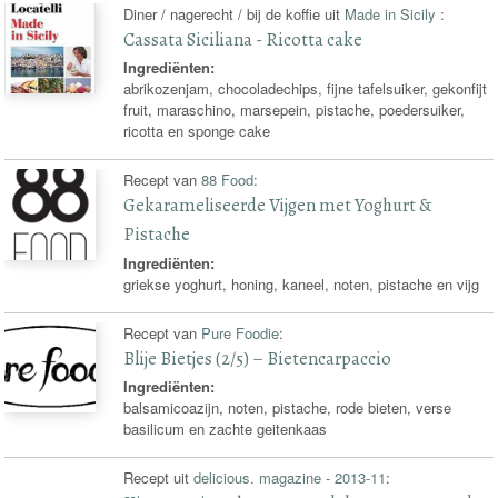
Diner / nagerecht / bij de koffie uit
Made in Sicily
:
Cassata Siciliana - Ricotta cake
Ingrediënten:
abrikozenjam, chocoladechips, fijne tafelsuiker, gekonfijt
fruit, maraschino, marsepein, pistache, poedersuiker,
ricotta en sponge cake
Recept van
88 Food
:
Gekarameliseerde Vijgen met Yoghurt &
Pistache
Ingrediënten:
griekse yoghurt, honing, kaneel, noten, pistache en vijg
Recept van
Pure Foodie
:
Blije Bietjes (2/5) – Bietencarpaccio
Ingrediënten:
balsamicoazijn, noten, pistache, rode bieten, verse
basilicum en zachte geitenkaas
Recept uit
delicious. magazine - 2013-11
: