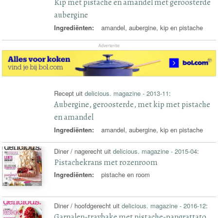
Kip met pistache en amandel met geroosterde
aubergine
Ingrediënten:
amandel, aubergine, kip en pistache
Advertentie
Recept uit
delicious. magazine - 2013-11
:
Aubergine, geroosterde, met kip met pistache
en amandel
Ingrediënten:
amandel, aubergine, kip en pistache
Diner / nagerecht uit
delicious. magazine - 2015-04
:
Pistachekrans met rozenroom
Ingrediënten:
pistache en room
Diner / hoofdgerecht uit
delicious. magazine - 2016-12
:
Garnalen-traybake met pistache-pangrattato