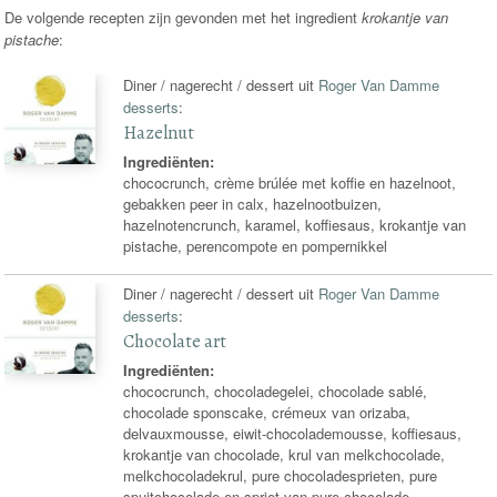
De volgende recepten zijn gevonden met het ingredient
krokantje van
pistache
:
Diner / nagerecht / dessert uit
Roger Van Damme
desserts
:
Hazelnut
Ingrediënten:
chococrunch, crème brúlée met koffie en hazelnoot,
gebakken peer in calx, hazelnootbuizen,
hazelnotencrunch, karamel, koffiesaus, krokantje van
pistache, perencompote en pompernikkel
Diner / nagerecht / dessert uit
Roger Van Damme
desserts
:
Chocolate art
Ingrediënten:
chococrunch, chocoladegelei, chocolade sablé,
chocolade sponscake, crémeux van orizaba,
delvauxmousse, eiwit-chocolademousse, koffiesaus,
krokantje van chocolade, krul van melkchocolade,
melkchocoladekrul, pure chocoladesprieten, pure
spuitchocolade en spriet van pure chocolade