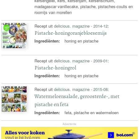
kersengelei, kers, kersenjam, kersenschuim,
madagascar vanillecake, pistache, pistaches-coulis en
roomijs van morellen
Recept uit
delicious. magazine - 2014-12
:
Pistache-honingoranjebloesemijs
Ingrediënten:
honing en pistache
Recept uit
delicious. magazine - 2009-01
:
Pistache-honingrol
Ingrediënten:
honing en pistache
Recept uit
delicious. magazine - 2015-08
:
Watermeloensalade, geroosterde-, met
pistache en feta
Ingrediënten:
feta, pistache en watermeloen
Advertentie