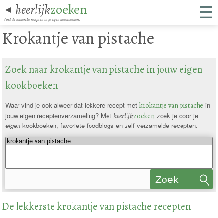
☰
heerlijk
zoeken
◄
Vind de lekkerste recepten in je eigen kookboeken.
Krokantje van pistache
Zoek naar krokantje van pistache in jouw eigen
kookboeken
Waar vind je ook alweer dat lekkere recept met
krokantje van pistache
in
jouw eigen receptenverzameling? Met
heerlijk
zoeken
zoek je door je
eigen
kookboeken, favoriete foodblogs en zelf verzamelde recepten.
Zoek
recepten
De lekkerste krokantje van pistache recepten