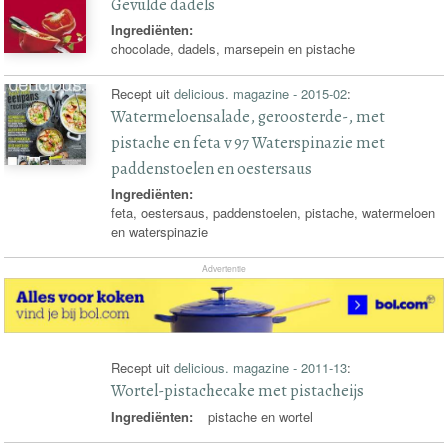
Gevulde dadels
Ingrediënten:
chocolade, dadels, marsepein en pistache
Recept uit
delicious. magazine - 2015-02
:
Watermeloensalade, geroosterde-, met
pistache en feta v 97 Waterspinazie met
paddenstoelen en oestersaus
Ingrediënten:
feta, oestersaus, paddenstoelen, pistache, watermeloen
en waterspinazie
Advertentie
Recept uit
delicious. magazine - 2011-13
:
Wortel-pistachecake met pistacheijs
Ingrediënten:
pistache en wortel