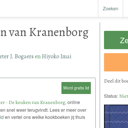
Zoeken
en van Kranenborg
Ze
eter J. Bogaers
en
Hiyoko Imai
Deel
dit bo
Word gratis lid
Status:
Nie
er - De keuken van Kranenborg
, online
ten snel weer terugvindt. Lees er meer over
lid
en vertel ons welke kookboeken jij thuis