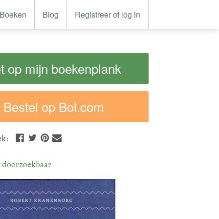
Boeken
Blog
Registreer of log in
t op mijn boekenplank
Bestel op Bol.com
ek
:
t doorzoekbaar