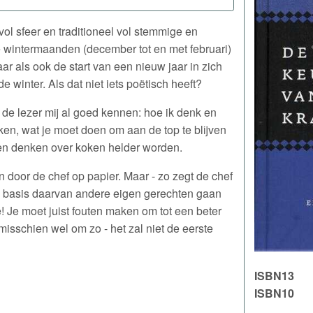
ol sfeer en traditioneel vol stemmige en
 wintermaanden (december tot en met februari)
aar als ook de start van een nieuw jaar in zich
 winter. Als dat niet iets poëtisch heeft?
rt de lezer mij al goed kennen: hoe ik denk en
ken, wat je moet doen om aan de top te blijven
en denken over koken helder worden.
en door de chef op papier. Maar - zo zegt de chef
t op basis daarvan andere eigen gerechten gaan
 Je moet juist fouten maken om tot een beter
isschien wel om zo - het zal niet de eerste
ISBN13
ISBN10