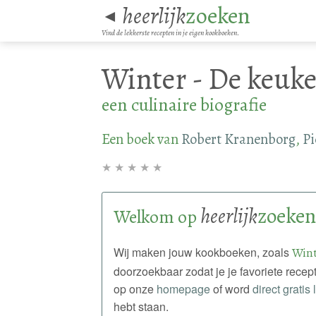
heerlijk
zoeken
◄
Vind de lekkerste recepten in je eigen kookboeken.
Winter - De keuk
een culinaire biografie
Een boek van
Robert Kranenborg
,
Pi
★
★
★
★
★
heerlijk
zoeken
Welkom op
Wij maken jouw kookboeken, zoals
Wint
doorzoekbaar zodat je je favoriete recep
op onze
homepage
of word
direct gratis 
hebt staan.