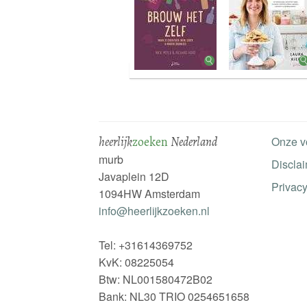
heerlijk
zoeken
Nederland
Onze v
murb
Discla
Javaplein 12D
Privacy
1094HW Amsterdam
info@heerlijkzoeken.nl
Tel: +31614369752
KvK: 08225054
Btw: NL001580472B02
Bank: NL30 TRIO 0254651658