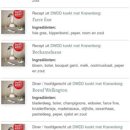
zout
Recept uit
DWDD kookt met Kranenborg
:
Farce fine
Ingrediënten:
foie gras, kippenborst, peper, room en zout
Recept uit
DWDD kookt met Kranenborg
:
Bechamelsaus
Ingrediënten:
bloem, boter, bouquet garni, melk, nootmuskaat, peper
en zout
Diner / hoofdgerecht uit
DWDD kookt met Kranenborg
:
Boeuf Wellington
Ingrediënten:
bladerdeeg, boter, champignons, eidooier, farce fine,
kruidenflensje, madeirasaus, olijfolie, ossenhaas,
pasteideeg, peper, sjalot en zout
Diner / hoofdgerecht uit
DWDD kookt met Kranenborg
: