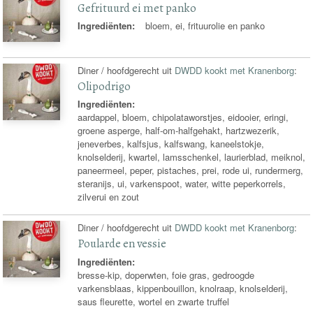
Gefrituurd ei met panko
Ingrediënten:
bloem, ei, frituurolie en panko
Diner / hoofdgerecht uit
DWDD kookt met Kranenborg
:
Olipodrigo
Ingrediënten:
aardappel, bloem, chipolataworstjes, eidooier, eringi,
groene asperge, half-om-halfgehakt, hartzwezerik,
jeneverbes, kalfsjus, kalfswang, kaneelstokje,
knolselderij, kwartel, lamsschenkel, laurierblad, meiknol,
paneermeel, peper, pistaches, prei, rode ui, rundermerg,
steranijs, ui, varkenspoot, water, witte peperkorrels,
zilverui en zout
Diner / hoofdgerecht uit
DWDD kookt met Kranenborg
:
Poularde en vessie
Ingrediënten:
bresse-kip, doperwten, foie gras, gedroogde
varkensblaas, kippenbouillon, knolraap, knolselderij,
saus fleurette, wortel en zwarte truffel