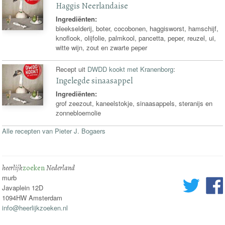
Haggis Neerlandaise
Ingrediënten:
bleekselderij, boter, cocobonen, haggisworst, hamschijf,
knoflook, olijfolie, palmkool, pancetta, peper, reuzel, ui,
witte wijn, zout en zwarte peper
Recept uit
DWDD kookt met Kranenborg
:
Ingelegde sinaasappel
Ingrediënten:
grof zeezout, kaneelstokje, sinaasappels, steranijs en
zonnebloemolie
Alle recepten van Pieter J. Bogaers
heerlijk
zoeken
Nederland
murb
Javaplein 12D
1094HW Amsterdam
info@heerlijkzoeken.nl