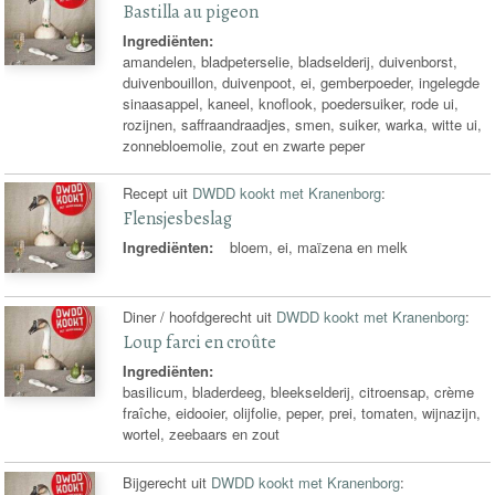
Bastilla au pigeon
Ingrediënten:
amandelen, bladpeterselie, bladselderij, duivenborst,
duivenbouillon, duivenpoot, ei, gemberpoeder, ingelegde
sinaasappel, kaneel, knoflook, poedersuiker, rode ui,
rozijnen, saffraandraadjes, smen, suiker, warka, witte ui,
zonnebloemolie, zout en zwarte peper
Recept uit
DWDD kookt met Kranenborg
:
Flensjesbeslag
Ingrediënten:
bloem, ei, maïzena en melk
Diner / hoofdgerecht uit
DWDD kookt met Kranenborg
:
Loup farci en croûte
Ingrediënten:
basilicum, bladerdeeg, bleekselderij, citroensap, crème
fraîche, eidooier, olijfolie, peper, prei, tomaten, wijnazijn,
wortel, zeebaars en zout
Bijgerecht uit
DWDD kookt met Kranenborg
: