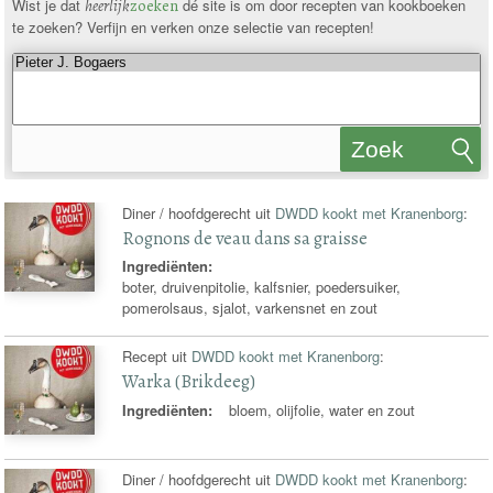
Wist je dat
heerlijk
zoeken
dé site is om door recepten van kookboeken
te zoeken? Verfijn en verken onze selectie van recepten!
Zoek
recepten
Diner / hoofdgerecht uit
DWDD kookt met Kranenborg
:
Rognons de veau dans sa graisse
Ingrediënten:
boter, druivenpitolie, kalfsnier, poedersuiker,
pomerolsaus, sjalot, varkensnet en zout
Recept uit
DWDD kookt met Kranenborg
:
Warka (Brikdeeg)
Ingrediënten:
bloem, olijfolie, water en zout
Diner / hoofdgerecht uit
DWDD kookt met Kranenborg
: