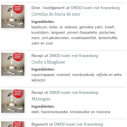
Diner / hoofdgerecht uit
DWDD kookt met Kranenborg
:
Cervelas de fruits de mer
Ingrediënten:
basilicum, boter, ei, eidooier, gerookte zalm, kreeft,
kunstdarm, langoest, piment d'espelette, pistaches,
room, sint-jakobsnoten, snoekbaarsfilet, wintertruffel,
zalm en zout
Recept uit
DWDD kookt met Kranenborg
:
Crabe à l'Anglaise
Ingrediënten:
cayennepeper, mosterd, noordzeekrab, olijfolie en witte
wijnazijn
Recept uit
DWDD kookt met Kranenborg
:
Meringue
Ingrediënten:
eiwit, hazelnootpoeder, kristalsuiker en maïzena
Bijgerecht uit
DWDD kookt met Kranenborg
: