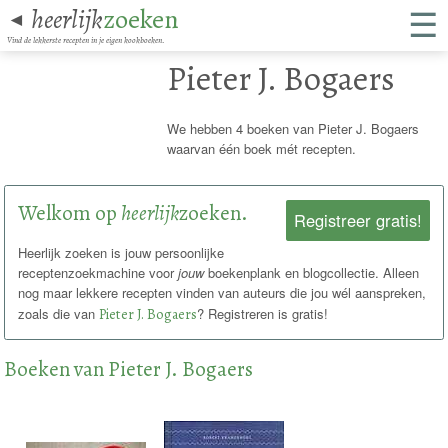
☰
heerlijk
zoeken
◄
Vind de lekkerste recepten in je eigen kookboeken.
Pieter J. Bogaers
We hebben 4 boeken van Pieter J. Bogaers
waarvan één boek mét recepten.
Welkom op
heerlijk
zoeken.
Registreer gratis!
Heerlijk zoeken is jouw persoonlijke
receptenzoekmachine voor
jouw
boekenplank en blogcollectie. Alleen
nog maar lekkere recepten vinden van auteurs die jou wél aanspreken,
zoals die van
Pieter J. Bogaers
? Registreren is gratis!
Boeken van Pieter J. Bogaers