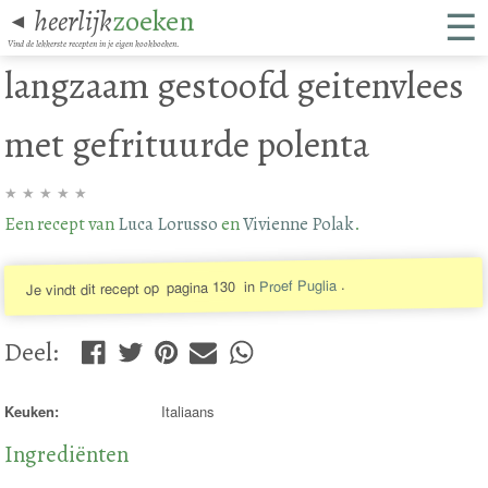
☰
heerlijk
zoeken
◄
Vind de lekkerste recepten in je eigen kookboeken.
langzaam gestoofd geitenvlees
met gefrituurde polenta
★
★
★
★
★
Een recept van
Luca Lorusso
en
Vivienne Polak
.
.
Proef Puglia
in
pagina 130
Je vindt dit recept op
Deel
:
Keuken:
Italiaans
Ingrediënten