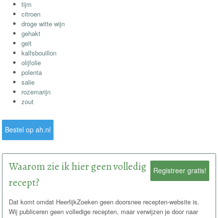
tijm
citroen
droge witte wijn
gehakt
geit
kalfsbouillon
olijfolie
polenta
salie
rozemarijn
zout
Bestel op ah.nl
Waarom zie ik hier geen volledig
Registreer gratis!
recept?
Dat komt omdat HeerlijkZoeken geen doorsnee recepten-website is.
Wij publiceren geen volledige recepten, maar verwijzen je door naar