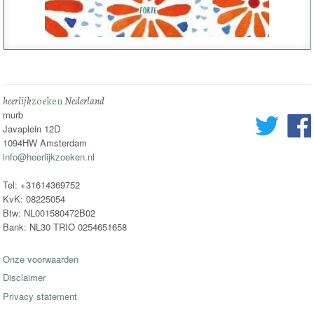
heerlijk
zoeken
Nederland
murb
Javaplein 12D
1094HW Amsterdam
info@heerlijkzoeken.nl
Tel: +31614369752
KvK: 08225054
Btw: NL001580472B02
Bank: NL30 TRIO 0254651658
Onze voorwaarden
Disclaimer
Privacy statement