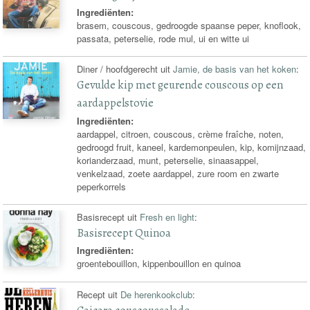
Ingrediënten:
brasem, couscous, gedroogde spaanse peper, knoflook,
passata, peterselie, rode mul, ui en witte ui
Diner / hoofdgerecht uit
Jamie, de basis van het koken
:
Gevulde kip met geurende couscous op een
aardappelstovie
Ingrediënten:
aardappel, citroen, couscous, crème fraîche, noten,
gedroogd fruit, kaneel, kardemonpeulen, kip, komijnzaad,
korianderzaad, munt, peterselie, sinaasappel,
venkelzaad, zoete aardappel, zure room en zwarte
peperkorrels
Basisrecept uit
Fresh en light
:
Basisrecept Quinoa
Ingrediënten:
groentebouillon, kippenbouillon en quinoa
Recept uit
De herenkookclub
: