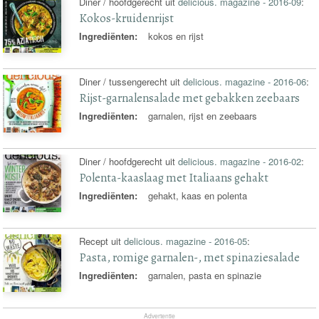
Diner / hoofdgerecht uit
delicious. magazine - 2016-09
:
Kokos-kruidenrijst
Ingrediënten:
kokos en rijst
Diner / tussengerecht uit
delicious. magazine - 2016-06
:
Rijst-garnalensalade met gebakken zeebaars
Ingrediënten:
garnalen, rijst en zeebaars
Diner / hoofdgerecht uit
delicious. magazine - 2016-02
:
Polenta-kaaslaag met Italiaans gehakt
Ingrediënten:
gehakt, kaas en polenta
Recept uit
delicious. magazine - 2016-05
:
Pasta, romige garnalen-, met spinaziesalade
Ingrediënten:
garnalen, pasta en spinazie
Advertentie