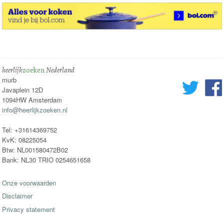
heerlijk
zoeken
Nederland
murb
Javaplein 12D
1094HW Amsterdam
info@heerlijkzoeken.nl
Tel: +31614369752
KvK: 08225054
Btw: NL001580472B02
Bank: NL30 TRIO 0254651658
Onze voorwaarden
Disclaimer
Privacy statement