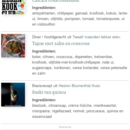
Caicara couscoussalade
Ingrediënten:
artisjokharten, chilipeper, garnaal, knoflook, kokos, lente-
ui, limoen, olijfolie, pompoen, tomaat, tomatenpuree, ui
en visbouillon
Diner / hoofdgerecht uit
Twaalf maanden lekker eten
:
Tajine met zalm en couscous
Ingrediënten:
boter, citroen, couscous, doperwten, ketoembar,
knoflook, olijfolie-met-knoflook-chilipeper, rode ui,
sugarsnaps, tuinbonen, verse koriander, verse peterselie
en zalm
Basisrecept uit
Heston Blumenthal thuis
:
Sushi van quinoa
Ingrediënten:
bieslook, citroensap, crème fraîche, mierikswortel,
misopasta, nigellazaad, norivel, ponzusaus, quinoa en
sesamzaad
Advertentie