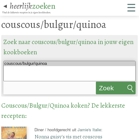
☰
heerlijk
zoeken
◄
Vind de lekkerste recepten in je eigen kookboeken.
couscous/bulgur/quinoa
Zoek naar couscous/bulgur/quinoa in jouw eigen
kookboeken
Zoek
recepten
Couscous/Bulgur/Quinoa koken? De lekkerste
recepten:
Diner / hoofdgerecht uit
Jamie's Italie
:
Nonna guisy's vis met couscous