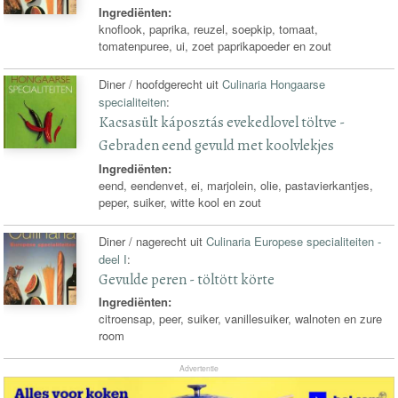
Ingrediënten:
knoflook, paprika, reuzel, soepkip, tomaat,
tomatenpuree, ui, zoet paprikapoeder en zout
Diner / hoofdgerecht uit
Culinaria Hongaarse
specialiteiten
:
Kacsasült káposztás evekedlovel töltve -
Gebraden eend gevuld met koolvlekjes
Ingrediënten:
eend, eendenvet, ei, marjolein, olie, pastavierkantjes,
peper, suiker, witte kool en zout
Diner / nagerecht uit
Culinaria Europese specialiteiten -
deel I
:
Gevulde peren - töltött körte
Ingrediënten:
citroensap, peer, suiker, vanillesuiker, walnoten en zure
room
Advertentie