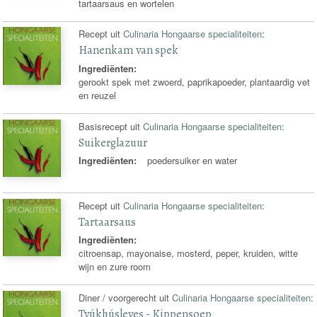
tartaarsaus en wortelen
Recept uit
Culinaria Hongaarse specialiteiten
:
Hanenkam van spek
Ingrediënten:
gerookt spek met zwoerd, paprikapoeder, plantaardig vet
en reuzel
Basisrecept uit
Culinaria Hongaarse specialiteiten
:
Suikerglazuur
Ingrediënten:
poedersuiker en water
Recept uit
Culinaria Hongaarse specialiteiten
:
Tartaarsaus
Ingrediënten:
citroensap, mayonaise, mosterd, peper, kruiden, witte
wijn en zure room
Diner / voorgerecht uit
Culinaria Hongaarse specialiteiten
:
Tyúkhúsleves - Kippensoep