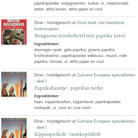
paprikapoeder, soepgroenten, suiker, ui, vleestomaat,
water, witte bonen, witte peper en zout
Diner / hoofdgerecht uit
Grote boek met heerlijkste
kookrecepten
:
Hongaarse stoofschotel met paprika Lescó
Ingrediënten:
doorregen spek, gele paprika, groene paprika,
knoflookworst, paprikapoeder edelsusz, reuzel, rode
paprika, tomaat, ui, witte peper en zout
Diner / hoofdgerecht uit
Culinaria Europese specialiteiten
- deel I
:
Paprikahaantje - paprikás csirke
Ingrediënten:
haan, kippenbouillon, kippenlever, paprikapoeder,
rookspek, ui, zout en zure room
Diner / hoofdgerecht uit
Culinaria Europese specialiteiten
- deel I
:
Kippenpörkölt - csirskepörkölt