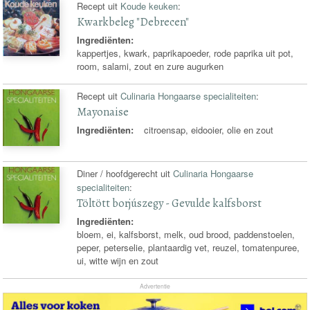
Recept uit
Koude keuken
:
Kwarkbeleg "Debrecen"
Ingrediënten:
kappertjes, kwark, paprikapoeder, rode paprika uit pot,
room, salami, zout en zure augurken
Recept uit
Culinaria Hongaarse specialiteiten
:
Mayonaise
Ingrediënten:
citroensap, eidooier, olie en zout
Diner / hoofdgerecht uit
Culinaria Hongaarse
specialiteiten
:
Töltött borjúszegy - Gevulde kalfsborst
Ingrediënten:
bloem, ei, kalfsborst, melk, oud brood, paddenstoelen,
peper, peterselie, plantaardig vet, reuzel, tomatenpuree,
ui, witte wijn en zout
Advertentie