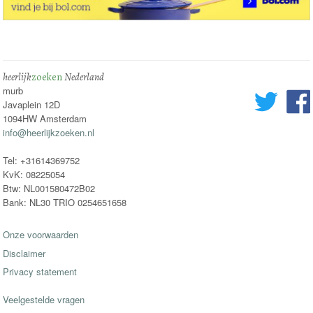
heerlijk
zoeken
Nederland
murb
Javaplein 12D
1094HW Amsterdam
info@heerlijkzoeken.nl
Tel: +31614369752
KvK: 08225054
Btw: NL001580472B02
Bank: NL30 TRIO 0254651658
Onze voorwaarden
Disclaimer
Privacy statement
Veelgestelde vragen