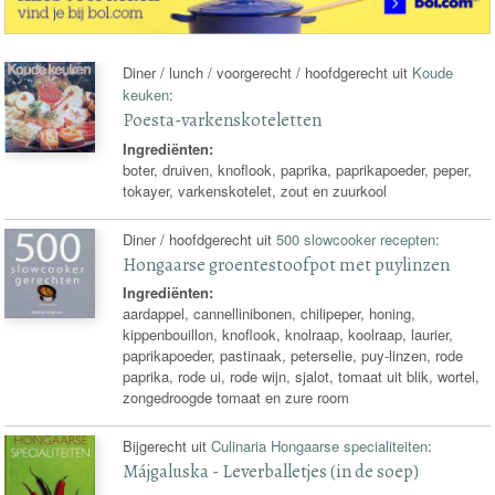
Diner / lunch / voorgerecht / hoofdgerecht uit
Koude
keuken
:
Poesta-varkenskoteletten
Ingrediënten:
boter, druiven, knoflook, paprika, paprikapoeder, peper,
tokayer, varkenskotelet, zout en zuurkool
Diner / hoofdgerecht uit
500 slowcooker recepten
:
Hongaarse groentestoofpot met puylinzen
Ingrediënten:
aardappel, cannellinibonen, chilipeper, honing,
kippenbouillon, knoflook, knolraap, koolraap, laurier,
paprikapoeder, pastinaak, peterselie, puy-linzen, rode
paprika, rode ui, rode wijn, sjalot, tomaat uit blik, wortel,
zongedroogde tomaat en zure room
Bijgerecht uit
Culinaria Hongaarse specialiteiten
:
Májgaluska - Leverballetjes (in de soep)