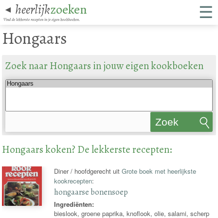
☰
heerlijk
zoeken
◄
Vind de lekkerste recepten in je eigen kookboeken.
Hongaars
Zoek naar Hongaars in jouw eigen kookboeken
Zoek
recepten
Hongaars koken? De lekkerste recepten:
Diner / hoofdgerecht uit
Grote boek met heerlijkste
kookrecepten
:
hongaarse bonensoep
Ingrediënten:
bieslook, groene paprika, knoflook, olie, salami, scherp