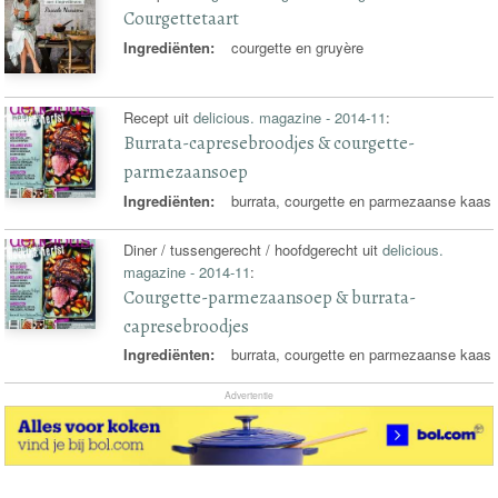
Courgettetaart
Ingrediënten:
courgette en gruyère
Recept uit
delicious. magazine - 2014-11
:
Burrata-capresebroodjes & courgette-
parmezaansoep
Ingrediënten:
burrata, courgette en parmezaanse kaas
Diner / tussengerecht / hoofdgerecht uit
delicious.
magazine - 2014-11
:
Courgette-parmezaansoep & burrata-
capresebroodjes
Ingrediënten:
burrata, courgette en parmezaanse kaas
Advertentie