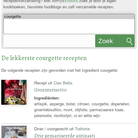
receptenverzameling? Met
heerlijk
zoeken
zoek je door je
eigen
kookboeken, favoriete foodblogs en zelf verzamelde recepten.
Zoek
recepten
De lekkerste courgette recepten
De volgende recepten zijn gevonden met het ingredient
courgette
:
Recept uit
Ciao Bella
:
Groenterisotto
Ingrediënten:
artisjok, asperge, boter, citroen, courgette, doperwten,
groentebouillon, munt, olijfolie, parmezaanse kaas,
peterselie, risottorijst, ui en witte wijn
Diner / voorgerecht uit
Trattoria
:
Drie gemarineerde antipasti