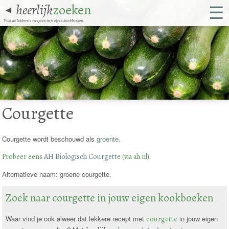
☰
heerlijk
zoeken
◄
Vind de lekkerste recepten in je eigen kookboeken.
Courgette
Courgette wordt beschouwd als
groente
.
Probeer eens
AH Biologisch Courgette
(via ah.nl).
Alternatieve naam: groene courgette.
Zoek naar courgette in jouw eigen kookboeken
Waar vind je ook alweer dat lekkere recept met
courgette
in jouw eigen