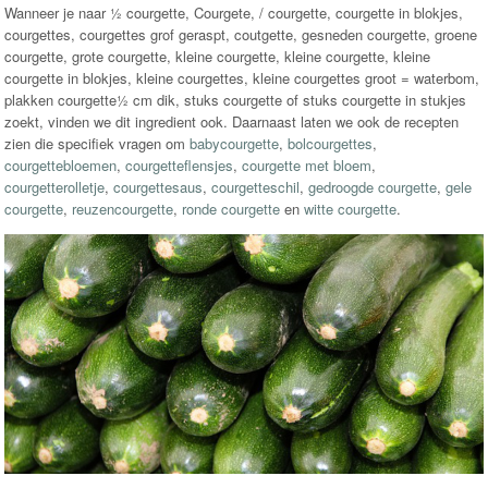
Wanneer je naar ½ courgette, Courgete, / courgette, courgette in blokjes,
courgettes, courgettes grof geraspt, coutgette, gesneden courgette, groene
courgette, grote courgette, kleine courgette, kleine courgette, kleine
courgette in blokjes, kleine courgettes, kleine courgettes groot = waterbom,
plakken courgette½ cm dik, stuks courgette of stuks courgette in stukjes
zoekt, vinden we dit ingredient ook. Daarnaast laten we ook de recepten
zien die specifiek vragen om
babycourgette
,
bolcourgettes
,
courgettebloemen
,
courgetteflensjes
,
courgette met bloem
,
courgetterolletje
,
courgettesaus
,
courgetteschil
,
gedroogde courgette
,
gele
courgette
,
reuzencourgette
,
ronde courgette
en
witte courgette
.