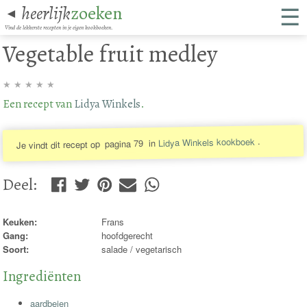
☰
heerlijk
zoeken
◄
Vind de lekkerste recepten in je eigen kookboeken.
Vegetable fruit medley
★
★
★
★
★
Een recept van
Lidya Winkels
.
.
Lidya Winkels kookboek
in
pagina 79
Je vindt dit recept op
Deel
:
Keuken:
Frans
Gang:
hoofdgerecht
Soort:
salade / vegetarisch
Ingrediënten
aardbeien