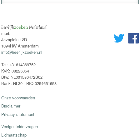
heerlijk
zoeken
Nederland
murb
Javaplein 12D
1094HW Amsterdam
info@heerlijkzoeken.nl
Tel: +31614369752
KvK: 08225054
Btw: NL001580472B02
Bank: NL30 TRIO 0254651658
Onze voorwaarden
Disclaimer
Privacy statement
Veelgestelde vragen
Lidmaatschap