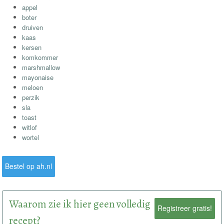
appel
boter
druiven
kaas
kersen
komkommer
marshmallow
mayonaise
meloen
perzik
sla
toast
witlof
wortel
Bestel op ah.nl
Waarom zie ik hier geen volledig
Registreer gratis!
recept?