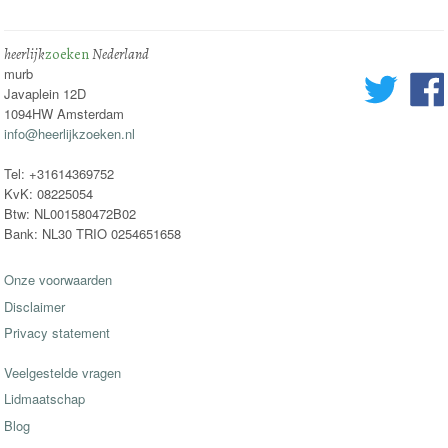
heerlijk
zoeken
Nederland
murb
Javaplein 12D
1094HW Amsterdam
info@heerlijkzoeken.nl
Tel: +31614369752
KvK: 08225054
Btw: NL001580472B02
Bank: NL30 TRIO 0254651658
Onze voorwaarden
Disclaimer
Privacy statement
Veelgestelde vragen
Lidmaatschap
Blog