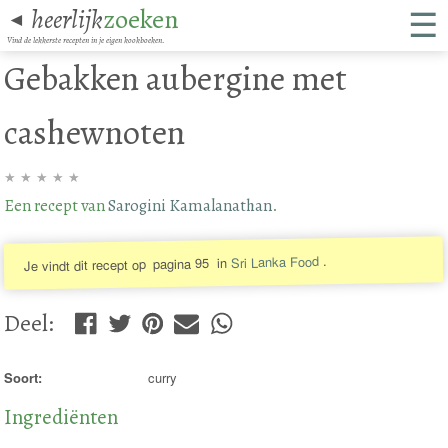
☰
heerlijk
zoeken
◄
Vind de lekkerste recepten in je eigen kookboeken.
Gebakken aubergine met
cashewnoten
★
★
★
★
★
Een recept van
Sarogini Kamalanathan
.
.
Sri Lanka Food
in
pagina 95
Je vindt dit recept op
Deel
:
Soort:
curry
Ingrediënten