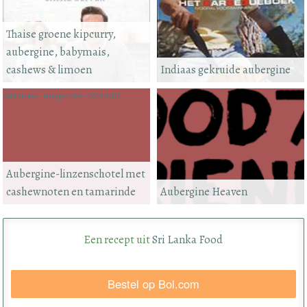
Thaise groene kipcurry,
aubergine, babymais,
cashews & limoen
Indiaas gekruide aubergine
delicious. magazine - 2014-01
Aubergine-linzenschotel met
cashewnoten en tamarinde
Aubergine Heaven
Een recept uit
Sri Lanka Food
Bestel op Bol.com