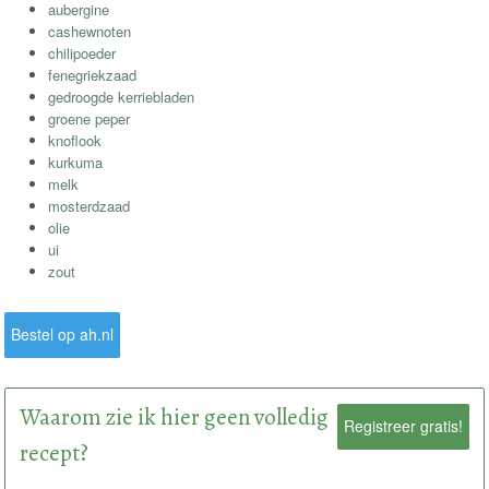
aubergine
cashewnoten
chilipoeder
fenegriekzaad
gedroogde kerriebladen
groene peper
knoflook
kurkuma
melk
mosterdzaad
olie
ui
zout
Bestel op ah.nl
Waarom zie ik hier geen volledig
Registreer gratis!
recept?