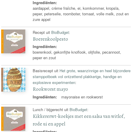
Ingrediënten:
aardappel, crème fraîche, ei, komkommer, kropsla,
peper, peterselie, roomboter, tomaat, volle melk, zout en
zure appel
Recept uit
BioBudget
:
Boerenkoolpesto
Ingrediënten:
boerenkool, gekonfijte knoflook, olijfolie, pecannoot,
peper en zout
Basisrecept uit
Het grote, waanzinnige en heel bijzondere
stamppotboek vol ontzettend plakkerige, handige en
explosieve experimenten
:
Rookworst mayo
Ingrediënten:
mayonaise en rookworst
Lunch / bijgerecht uit
BioBudget
:
Kikkererwt-koekjes met een salsa van witlof,
rode ui en appel
Ingrediënten: