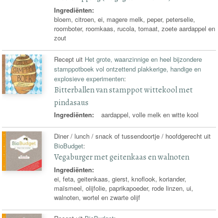
Ingrediënten:
bloem, citroen, ei, magere melk, peper, peterselie,
roomboter, roomkaas, rucola, tomaat, zoete aardappel en
zout
Recept uit
Het grote, waanzinnige en heel bijzondere
stamppotboek vol ontzettend plakkerige, handige en
explosieve experimenten
:
Bitterballen van stamppot wittekool met
pindasaus
Ingrediënten:
aardappel, volle melk en witte kool
Diner / lunch / snack of tussendoortje / hoofdgerecht uit
BioBudget
:
Vegaburger met geitenkaas en walnoten
Ingrediënten:
ei, feta, geitenkaas, gierst, knoflook, koriander,
maïsmeel, olijfolie, paprikapoeder, rode linzen, ui,
walnoten, wortel en zwarte olijf