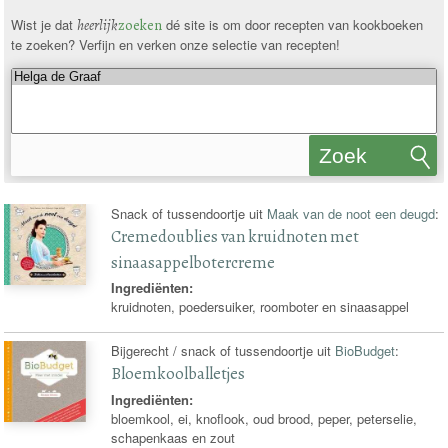
Wist je dat
heerlijk
zoeken
dé site is om door recepten van kookboeken
te zoeken? Verfijn en verken onze selectie van recepten!
Zoek
recepten
Snack of tussendoortje uit
Maak van de noot een deugd
:
Cremedoublies van kruidnoten met
sinaasappelbotercreme
Ingrediënten:
kruidnoten, poedersuiker, roomboter en sinaasappel
Bijgerecht / snack of tussendoortje uit
BioBudget
:
Bloemkoolballetjes
Ingrediënten:
bloemkool, ei, knoflook, oud brood, peper, peterselie,
schapenkaas en zout