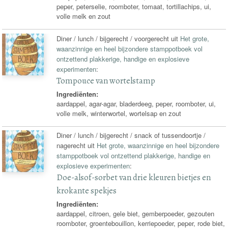
peper, peterselie, roomboter, tomaat, tortillachips, ui,
volle melk en zout
Diner / lunch / bijgerecht / voorgerecht uit
Het grote,
waanzinnige en heel bijzondere stamppotboek vol
ontzettend plakkerige, handige en explosieve
experimenten
:
Tompouce van wortelstamp
Ingrediënten:
aardappel, agar-agar, bladerdeeg, peper, roomboter, ui,
volle melk, winterwortel, wortelsap en zout
Diner / lunch / bijgerecht / snack of tussendoortje /
nagerecht uit
Het grote, waanzinnige en heel bijzondere
stamppotboek vol ontzettend plakkerige, handige en
explosieve experimenten
:
Doe-alsof-sorbet van drie kleuren bietjes en
krokante spekjes
Ingrediënten:
aardappel, citroen, gele biet, gemberpoeder, gezouten
roomboter, groentebouillon, kerriepoeder, peper, rode biet,