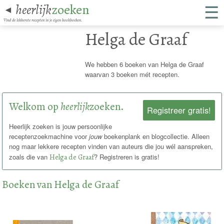
☰
heerlijk
zoeken
◄
Vind de lekkerste recepten in je eigen kookboeken.
Helga de Graaf
We hebben 6 boeken van Helga de Graaf
waarvan 3 boeken mét recepten.
Welkom op
heerlijk
zoeken.
Registreer gratis!
Heerlijk zoeken is jouw persoonlijke
receptenzoekmachine voor
jouw
boekenplank en blogcollectie. Alleen
nog maar lekkere recepten vinden van auteurs die jou wél aanspreken,
zoals die van
Helga de Graaf
? Registreren is gratis!
Boeken van Helga de Graaf