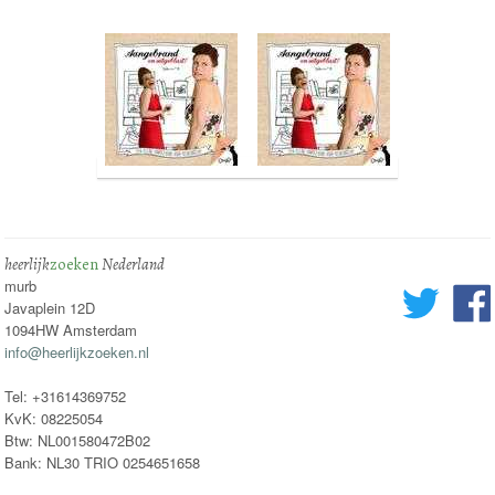
heerlijk
zoeken
Nederland
murb
Javaplein 12D
1094HW Amsterdam
info@heerlijkzoeken.nl
Tel: +31614369752
KvK: 08225054
Btw: NL001580472B02
Bank: NL30 TRIO 0254651658