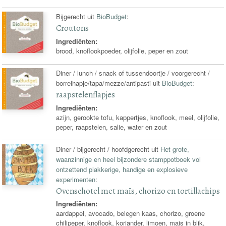
Bijgerecht uit
BioBudget
:
Croutons
Ingrediënten:
brood, knoflookpoeder, olijfolie, peper en zout
Diner / lunch / snack of tussendoortje / voorgerecht /
borrelhapje/tapa/mezze/antipasti uit
BioBudget
:
raapstelenflapjes
Ingrediënten:
azijn, gerookte tofu, kappertjes, knoflook, meel, olijfolie,
peper, raapstelen, salie, water en zout
Diner / bijgerecht / hoofdgerecht uit
Het grote,
waanzinnige en heel bijzondere stamppotboek vol
ontzettend plakkerige, handige en explosieve
experimenten
:
Ovenschotel met maïs, chorizo en tortillachips
Ingrediënten:
aardappel, avocado, belegen kaas, chorizo, groene
chilipeper, knoflook, koriander, limoen, mais in blik,