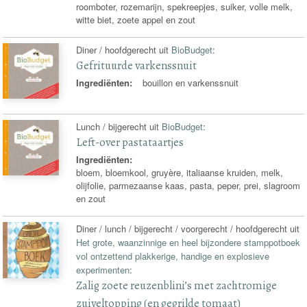
roomboter, rozemarijn, spekreepjes, suiker, volle melk,
witte biet, zoete appel en zout
Diner / hoofdgerecht uit
BioBudget
:
Gefrituurde varkenssnuit
Ingrediënten:
bouillon en varkenssnuit
Lunch / bijgerecht uit
BioBudget
:
Left-over pastataartjes
Ingrediënten:
bloem, bloemkool, gruyère, italiaanse kruiden, melk,
olijfolie, parmezaanse kaas, pasta, peper, prei, slagroom
en zout
Diner / lunch / bijgerecht / voorgerecht / hoofdgerecht uit
Het grote, waanzinnige en heel bijzondere stamppotboek
vol ontzettend plakkerige, handige en explosieve
experimenten
:
Zalig zoete reuzenblini’s met zachtromige
zuiveltopping (en gegrilde tomaat)