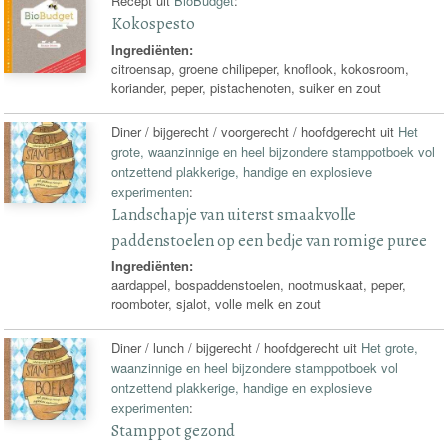
Recept uit
BioBudget
:
Kokospesto
Ingrediënten:
citroensap, groene chilipeper, knoflook, kokosroom,
koriander, peper, pistachenoten, suiker en zout
Diner / bijgerecht / voorgerecht / hoofdgerecht uit
Het
grote, waanzinnige en heel bijzondere stamppotboek vol
ontzettend plakkerige, handige en explosieve
experimenten
:
Landschapje van uiterst smaakvolle
paddenstoelen op een bedje van romige puree
Ingrediënten:
aardappel, bospaddenstoelen, nootmuskaat, peper,
roomboter, sjalot, volle melk en zout
Diner / lunch / bijgerecht / hoofdgerecht uit
Het grote,
waanzinnige en heel bijzondere stamppotboek vol
ontzettend plakkerige, handige en explosieve
experimenten
:
Stamppot gezond