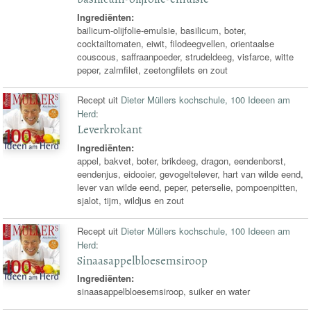
Ingrediënten:
bailicum-olijfolie-emulsie, basilicum, boter,
cocktailtomaten, eiwit, filodeegvellen, orientaalse
couscous, saffraanpoeder, strudeldeeg, visfarce, witte
peper, zalmfilet, zeetongfilets en zout
Recept uit
Dieter Müllers kochschule, 100 Ideeen am
Herd
:
Leverkrokant
Ingrediënten:
appel, bakvet, boter, brikdeeg, dragon, eendenborst,
eendenjus, eidooier, gevogeltelever, hart van wilde eend,
lever van wilde eend, peper, peterselie, pompoenpitten,
sjalot, tijm, wildjus en zout
Recept uit
Dieter Müllers kochschule, 100 Ideeen am
Herd
:
Sinaasappelbloesemsiroop
Ingrediënten:
sinaasappelbloesemsiroop, suiker en water