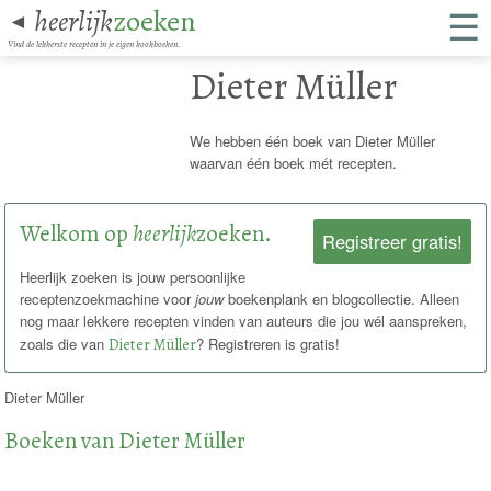
☰
heerlijk
zoeken
◄
Vind de lekkerste recepten in je eigen kookboeken.
Dieter Müller
We hebben één boek van Dieter Müller
waarvan één boek mét recepten.
Welkom op
heerlijk
zoeken.
Registreer gratis!
Heerlijk zoeken is jouw persoonlijke
receptenzoekmachine voor
jouw
boekenplank en blogcollectie. Alleen
nog maar lekkere recepten vinden van auteurs die jou wél aanspreken,
zoals die van
Dieter Müller
? Registreren is gratis!
Dieter Müller
Boeken van Dieter Müller