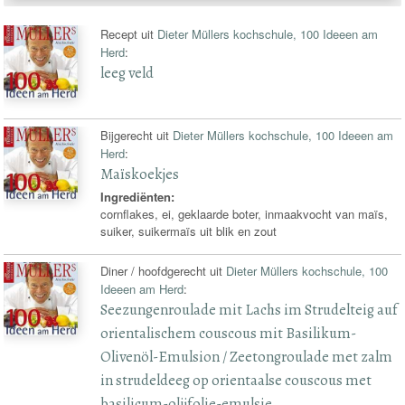
recepten
Recept uit
Dieter Müllers kochschule, 100 Ideeen am
Herd
:
leeg veld
Bijgerecht uit
Dieter Müllers kochschule, 100 Ideeen am
Herd
:
Maïskoekjes
Ingrediënten:
cornflakes, ei, geklaarde boter, inmaakvocht van maïs,
suiker, suikermaïs uit blik en zout
Diner / hoofdgerecht uit
Dieter Müllers kochschule, 100
Ideeen am Herd
:
Seezungenroulade mit Lachs im Strudelteig auf
orientalischem couscous mit Basilikum-
Olivenöl-Emulsion / Zeetongroulade met zalm
in strudeldeeg op orientaalse couscous met
basilicum-olijfolie-emulsie