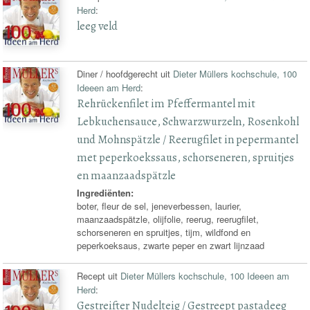
Herd
:
leeg veld
Diner / hoofdgerecht uit
Dieter Müllers kochschule, 100
Ideeen am Herd
:
Rehrückenfilet im Pfeffermantel mit
Lebkuchensauce, Schwarzwurzeln, Rosenkohl
und Mohnspätzle / Reerugfilet in pepermantel
met peperkoekssaus, schorseneren, spruitjes
en maanzaadspätzle
Ingrediënten:
boter, fleur de sel, jeneverbessen, laurier,
maanzaadspätzle, olijfolie, reerug, reerugfilet,
schorseneren en spruitjes, tijm, wildfond en
peperkoeksaus, zwarte peper en zwart lijnzaad
Recept uit
Dieter Müllers kochschule, 100 Ideeen am
Herd
:
Gestreifter Nudelteig / Gestreept pastadeeg