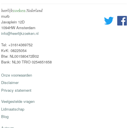
heerlijk
zoeken
Nederland
murb
Javaplein 12D
1094HW Amsterdam
info@heerlijkzoeken.nl
Tel: +31614369752
KvK: 08225054
Btw: NL001580472B02
Bank: NL30 TRIO 0254651658
Onze voorwaarden
Disclaimer
Privacy statement
Veelgestelde vragen
Lidmaatschap
Blog
Auteurs