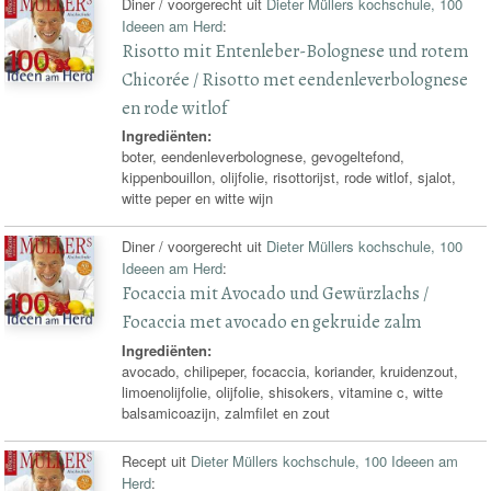
Diner / voorgerecht uit
Dieter Müllers kochschule, 100
Ideeen am Herd
:
Risotto mit Entenleber-Bolognese und rotem
Chicorée / Risotto met eendenleverbolognese
en rode witlof
Ingrediënten:
boter, eendenleverbolognese, gevogeltefond,
kippenbouillon, olijfolie, risottorijst, rode witlof, sjalot,
witte peper en witte wijn
Diner / voorgerecht uit
Dieter Müllers kochschule, 100
Ideeen am Herd
:
Focaccia mit Avocado und Gewürzlachs /
Focaccia met avocado en gekruide zalm
Ingrediënten:
avocado, chilipeper, focaccia, koriander, kruidenzout,
limoenolijfolie, olijfolie, shisokers, vitamine c, witte
balsamicoazijn, zalmfilet en zout
Recept uit
Dieter Müllers kochschule, 100 Ideeen am
Herd
: