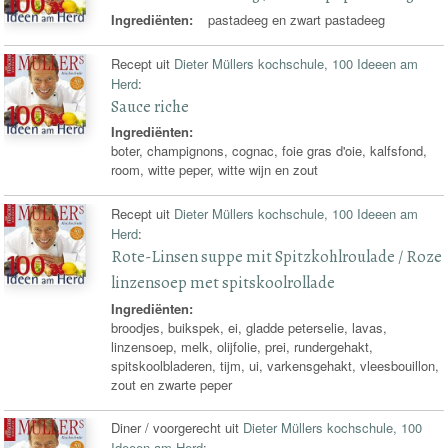
Ingrediënten:
pastadeeg en zwart pastadeeg
Recept uit
Dieter Müllers kochschule, 100 Ideeen am
Herd
:
Sauce riche
Ingrediënten:
boter, champignons, cognac, foie gras d'oie, kalfsfond,
room, witte peper, witte wijn en zout
Recept uit
Dieter Müllers kochschule, 100 Ideeen am
Herd
:
Rote-Linsen suppe mit Spitzkohlroulade / Roze
linzensoep met spitskoolrollade
Ingrediënten:
broodjes, buikspek, ei, gladde peterselie, lavas,
linzensoep, melk, olijfolie, prei, rundergehakt,
spitskoolbladeren, tijm, ui, varkensgehakt, vleesbouillon,
zout en zwarte peper
Diner / voorgerecht uit
Dieter Müllers kochschule, 100
Ideeen am Herd
: