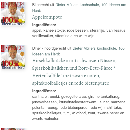
Bijgerecht uit
Dieter Müllers kochschule, 100 Ideeen am
Herd
:
Appelcompote
Ingrediënten:
appel, kaneelstokje, rode bessen, steranijs, vanillesaus,
vanillesuiker, vitamine c en witte wijn
Diner / hoofdgerecht uit
Dieter Müllers kochschule, 100
Ideeen am Herd
:
Hirschkalbrücken mit schwarzen Nüssen,
Spitzkohlbällchen und Rore-Bete-Püree /
Hertenkalffilet met zwarte noten,
spitskoolballetjes en rode bietenpuree
Ingrediënten:
cantharel, enoki, gevogeltefarce, gin, hertenkalfsrug,
jeneverbessen, kruisdisteloesterzwam, laurier, maïzena,
polenta, reerug, rode bietenpuree, rode wijn, shii-take,
spitskoolballetjes, tijm, wildfond, zout, zwarte peper en
zwarte walnoten