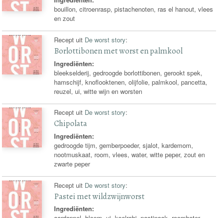
bouillon, citroenrasp, pistachenoten, ras el hanout, vlees
en zout
Recept uit
De worst story
:
Borlottibonen met worst en palmkool
Ingrediënten:
bleekselderij, gedroogde borlottibonen, gerookt spek,
hamschijf, knoflooktenen, olijfolie, palmkool, pancetta,
reuzel, ui, witte wijn en worsten
Recept uit
De worst story
:
Chipolata
Ingrediënten:
gedroogde tijm, gemberpoeder, sjalot, kardemom,
nootmuskaat, room, vlees, water, witte peper, zout en
zwarte peper
Recept uit
De worst story
:
Pastei met wildzwijnworst
Ingrediënten:
aardappel, bloem, ui, koolrabi, pastinaak, roomboter,