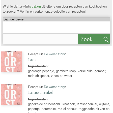
Wist je dat
heerlijk
zoeken
dé site is om door recepten van kookboeken
te zoeken? Verfijn en verken onze selectie van recepten!
Zoek
recepten
Recept uit
De worst story
:
Laos
Ingrediënten:
gedroogd pepertje, gembersiroop, verse dille, gember,
rode chilipeper, vlees en water
Recept uit
De worst story
:
Lamsschenkel
Ingrediënten:
gepekelde citroenschil, knoflook, lamsschenkel, olijfolie,
pepertje, peterselie, ras el hanout, taggiasche olijven en