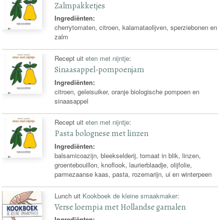
Zalmpakketjes
Ingrediënten:
cherrytomaten, citroen, kalamataolijven, sperziebonen en
zalm
Recept uit
eten met nijntje
:
Sinaasappel-pompoenjam
Ingrediënten:
citroen, geleisuiker, oranje biologische pompoen en
sinaasappel
Recept uit
eten met nijntje
:
Pasta bolognese met linzen
Ingrediënten:
balsamicoazijn, bleekselderij, tomaat in blik, linzen,
groentebouillon, knoflook, laurierblaadje, olijfolie,
parmezaanse kaas, pasta, rozemarijn, ui en winterpeen
Lunch uit
Kookboek de kleine smaakmaker
:
Verse loempia met Hollandse garnalen
Ingrediënten: