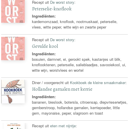
Recept uit
De worst story
:
Peterselie-knoflook
Ingrediënten:
kardemomzaad, knoflook, nootmuskaat, peterselie,
vlees, witte peper, witte wijn en zwarte peper
Recept uit
De worst story
:
Gevulde kool
Ingrediënten:
bosuien, darmnet, ei, gerookt spek, kastanjes uit blik,
knoflooktenen, peterselie, salieblaadjes, savooiekool, ui,
witte wijn, worstvlees en wortel
Diner / voorgerecht uit
Kookboek de kleine smaakmaker
:
Hollandse garnalen met kerrie
Ingrediënten:
bananen, bieslook, botersla, citroensap, diepvrieserwtjes,
gemberstroop, hollandse garnalen, kerriepoeder, little
gem, mayonaise, peper, slagroom en toast
Recept uit
eten met nijntje
: