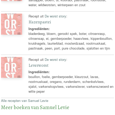
water, wildworsten, winterpeen en zout
Recept uit
De worst story
:
Hazenpastei
Ingrediënten:
bladerdeeg, bloem, gerookt spek, boter, citroenrasp,
citroensap, ei, gemberpoeder, haasvlees, kippenbouillon,
kruidnagels, laurierblad, mosterdzaad, nootmuskaat,
pastinaak, peen, port, pure chocolade, sjalotten en tijm
Recept uit
De worst story
:
Leverworst
Ingrediënten:
bouillon, foelie, gemberpoeder, kleurzout, lavas,
nootmuskaat, oregano, runderdarm, schenkelvlees,
sjalot, varkenskopvlees, varkenslever, varkenszwoerd en
witte peper
Alle recepten van Samuel Levie
Meer boeken van Samuel Levie