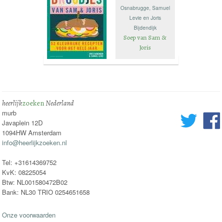
Osnabrugge, Samuel
Levie en Joris
Bijdendijk
Soep van Sam &
Joris
heerlijk
zoeken
Nederland
murb
Javaplein 12D
1094HW Amsterdam
info@heerlijkzoeken.nl
Tel: +31614369752
KvK: 08225054
Btw: NL001580472B02
Bank: NL30 TRIO 0254651658
Onze voorwaarden