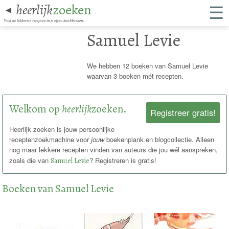
☰
heerlijk
zoeken
◄
Vind de lekkerste recepten in je eigen kookboeken.
Samuel Levie
We hebben 12 boeken van Samuel Levie
waarvan 3 boeken mét recepten.
Welkom op
heerlijk
zoeken.
Registreer gratis!
Heerlijk zoeken is jouw persoonlijke
receptenzoekmachine voor
jouw
boekenplank en blogcollectie. Alleen
nog maar lekkere recepten vinden van auteurs die jou wél aanspreken,
zoals die van
Samuel Levie
? Registreren is gratis!
Boeken van Samuel Levie