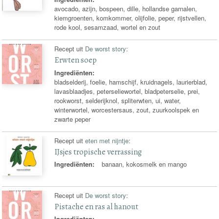
avocado, azijn, bospeen, dille, hollandse garnalen,
kiemgroenten, komkommer, olijfolie, peper, rijstvellen,
rode kool, sesamzaad, wortel en zout
Recept uit
De worst story
:
Erwten soep
Ingrediënten:
bladselderij, foelie, hamschijf, kruidnagels, laurierblad,
lavasblaadjes, peterseliewortel, bladpeterselie, prei,
rookworst, selderijknol, spliterwten, ui, water,
winterwortel, worcestersaus, zout, zuurkoolspek en
zwarte peper
Recept uit
eten met nijntje
:
IJsjes tropische verrassing
Ingrediënten:
banaan, kokosmelk en mango
Recept uit
De worst story
:
Pistache en ras al hanout
Ingrediënten: