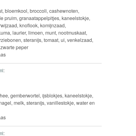
st, bloemkool, broccoli, cashewnoten,
e pruim, granaatappelpitjes, kaneelstokje,
ijzaad, knoflook, komijnzaad,
uma, laurier, limoen, munt, nootmuskaat,
perziebonen, steranijs, tomaat, ui, venkelzaad,
n zwarte peper
aas
mi
:
ee, gemberwortel, ijsblokjes, kaneelstokje,
gel, melk, steranijs, vanillestokje, water en
aas
mi
: