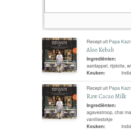
Recept uit
Papa Kaz
Aloo Kebab
Ingrediënten:
aardappel, rijstolie, 
Keuken:
Indi
Recept uit
Papa Kaz
Raw Cacao Milk
Ingrediënten:
agavesiroop, chai ma
vanillestokje
Keuken:
Indi