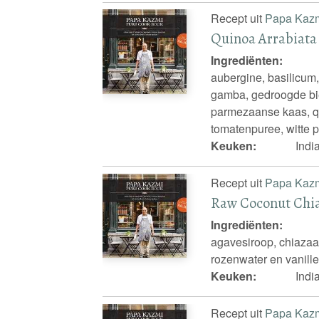
Recept uit
Papa Kaz
Quinoa Arrabiata
Ingrediënten:
aubergine, basilicum,
gamba, gedroogde bie
parmezaanse kaas, quin
tomatenpuree, witte p
Keuken:
Indi
Recept uit
Papa Kaz
Raw Coconut Chi
Ingrediënten:
agavesiroop, chiaza
rozenwater en vanille
Keuken:
Indi
Recept uit
Papa Kaz