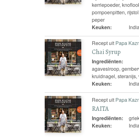
kerriepoeder, knoflo
pompoenpitten, rijstol
peper
Keuken:
Indi
Recept uit
Papa Kaz
Chai Syrup
Ingrediënten:
agavesiroop, gemberw
kruidnagel, steranijs,
Keuken:
Indi
Recept uit
Papa Kaz
RAITA
Ingrediënten:
grie
Keuken:
Indi