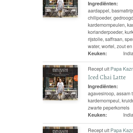
Ingrediënten:
aardappel, basmatirij
chilipoeder, gedroogd
kardemompeulen, karw
korianderpoeder, kurk
rijstolie, saffraan, s
water, wortel, zout e
Keuken:
Indi
Recept uit
Papa Kaz
Iced Chai Latte
Ingrediënten:
agavesiroop, assam th
kardemompeul, kruidna
zwarte peperkorrels
Keuken:
Indi
Recept uit
Papa Kaz