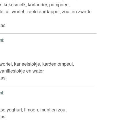
ok, kokosmelk, koriander, pompoen,
ie, ui, wortel, zoete aardappel, zout en zwarte
aas
mi
:
ortel, kaneelstokje, kardemompeul,
 vanillestokje en water
aas
mi
:
kse yoghurt, limoen, munt en zout
aas