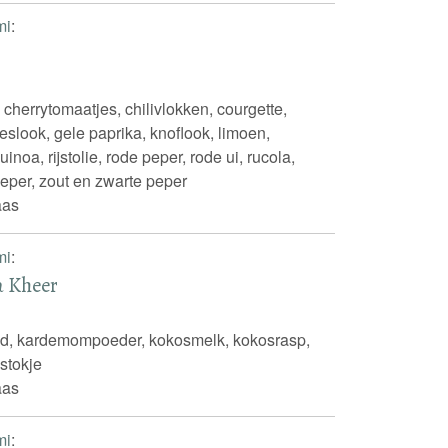
mi
:
 cherrytomaatjes, chilivlokken, courgette,
slook, gele paprika, knoflook, limoen,
oa, rijstolie, rode peper, rode ui, rucola,
eper, zout en zwarte peper
aas
mi
:
a Kheer
ad, kardemompoeder, kokosmelk, kokosrasp,
stokje
aas
mi
: