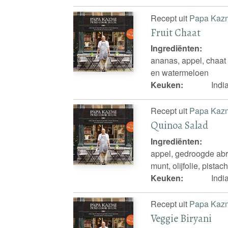
Recept uit
Papa Kaz
Fruit Chaat
Ingrediënten:
ananas, appel, chaat
en watermeloen
Keuken:
Indi
Recept uit
Papa Kaz
Quinoa Salad
Ingrediënten:
appel, gedroogde abr
munt, olijfolie, pist
Keuken:
Indi
Recept uit
Papa Kaz
Veggie Biryani