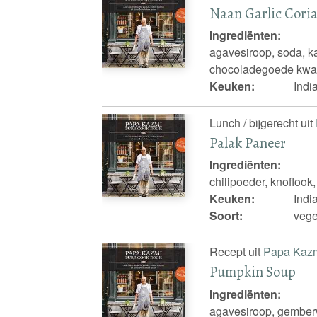
Naan Garlic Cori
Ingrediënten:
agavesiroop, soda, ka
chocoladegoede kwalit
Keuken:
Indi
Lunch / bijgerecht uit
Palak Paneer
Ingrediënten:
chilipoeder, knoflook,
Keuken:
Indi
Soort:
vege
Recept uit
Papa Kaz
Pumpkin Soup
Ingrediënten:
agavesiroop, gemberw