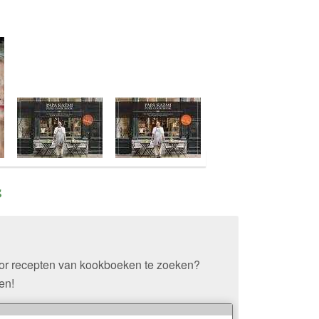
s
oor recepten van kookboeken te zoeken?
en!