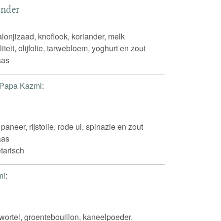
ander
lonjizaad, knoflook, koriander, melk
eit, olijfolie, tarwebloem, yoghurt en zout
aas
Papa Kazmi
:
 paneer, rijstolie, rode ui, spinazie en zout
aas
tarisch
mi
:
ortel, groentebouillon, kaneelpoeder,