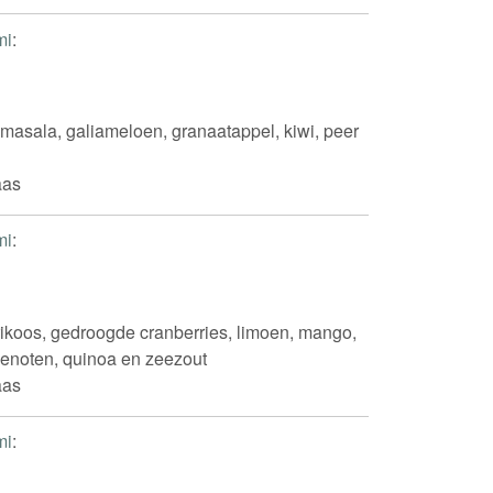
mi
:
 masala, galiameloen, granaatappel, kiwi, peer
aas
mi
:
ikoos, gedroogde cranberries, limoen, mango,
achenoten, quinoa en zeezout
aas
mi
: