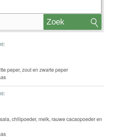
Zoek
recepten
mi
:
witte peper, zout en zwarte peper
aas
mi
:
sala, chilipoeder, melk, rauwe cacaopoeder en
aas