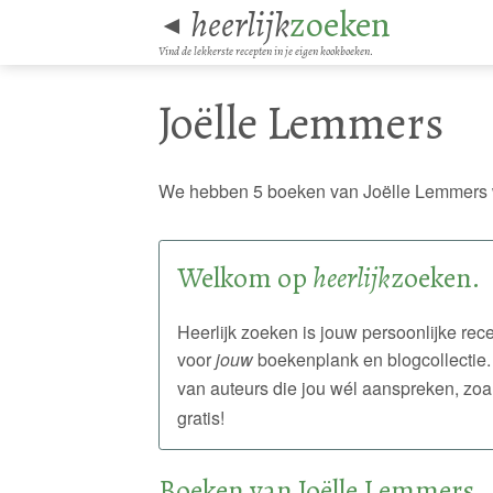
heerlijk
zoeken
◄
Vind de lekkerste recepten in je eigen kookboeken.
Joëlle Lemmers
We hebben 5 boeken van Joëlle Lemmers 
Welkom op
heerlijk
zoeken.
Heerlijk zoeken is jouw persoonlijke r
voor
jouw
boekenplank en blogcollectie.
van auteurs die jou wél aanspreken, zoa
gratis!
Boeken van Joëlle Lemmers