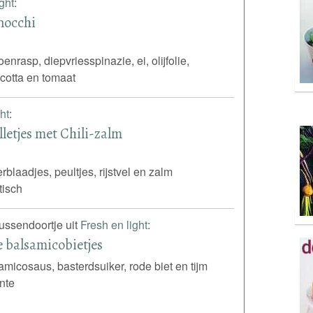
ght
:
nocchi
oenrasp, diepvriesspinazie, ei, olijfolie,
cotta en tomaat
ht
:
lletjes met Chili-zalm
laadjes, peultjes, rijstvel en zalm
tisch
tussendoortje uit
Fresh en light
:
 balsamicobietjes
amicosaus, basterdsuiker, rode biet en tijm
nte