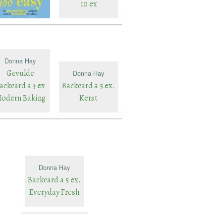
10 ex
Donna Hay
Gevulde
Donna Hay
ackcard a 3 ex
Backcard a 5 ex.
odern Baking
Kerst
Donna Hay
Backcard a 5 ex.
Everyday Fresh