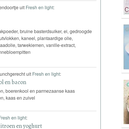
sendoortje uit
Fresh en light
:
kpoeder, bruine basterdsuiker, ei, gedroogde
tvlokken, kaneel, plantaardige olie,
adolie, tarwekiemen, vanille-extract,
nnebloempitten
lunchgerecht uit
Fresh en light
:
ol en bacon
n, boerenkool en parmezaanse kaas
en, kaas en zuivel
Fresh en light
:
itroen en yoghurt