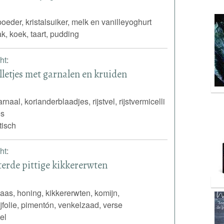
poeder, kristalsuiker, melk en vanilleyoghurt
k, koek, taart, pudding
ht
:
lletjes met garnalen en kruiden
naal, korianderblaadjes, rijstvel, rijstvermicelli
es
tisch
ht
:
terde pittige kikkererwten
aas, honing, kikkererwten, komijn,
ijfolie, pimentón, venkelzaad, verse
el