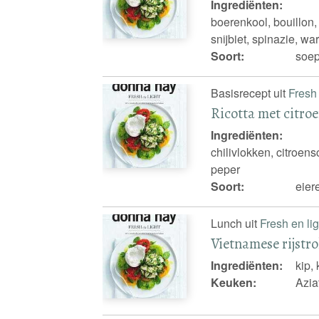
Ingrediënten:
boerenkool, bouillon, b
snijbiet, spinazie, w
Soort:
soep
Basisrecept uit
Fresh 
Ricotta met citroe
Ingrediënten:
chilivlokken, citroens
peper
Soort:
eier
Lunch uit
Fresh en lig
Vietnamese rijstro
Ingrediënten:
kip, 
Keuken:
Azia