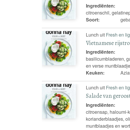
Ingrediënten:
citroenschil, gelatine
Soort:
geba
Lunch uit
Fresh en lig
Vietnamese rijstro
Ingrediënten:
basilicumbladeren, gar
en verse muntblaadj
Keuken:
Azia
Lunch uit
Fresh en lig
Salade van geroos
Ingrediënten:
citroensap, haloumi-k
korianderblaadjes, ol
muntblaadjes en wort