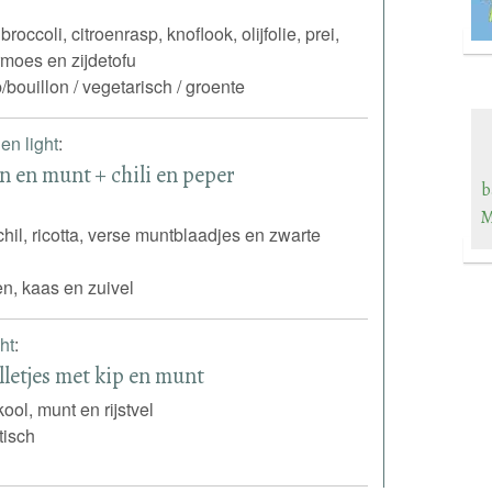
roccoli, citroenrasp, knoflook, olijfolie, prei,
armoes en zijdetofu
/bouillon / vegetarisch / groente
en light
:
n en munt + chili en peper
b
M
chil, ricotta, verse muntblaadjes en zwarte
en, kaas en zuivel
ht
:
lletjes met kip en munt
kool, munt en rijstvel
tisch