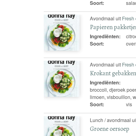
Soort:
sala
Avondmaal uit
Fresh 
Papieren pakketje
Ingrediënten:
citr
Soort:
oven
Avondmaal uit
Fresh 
Krokant gebakken 
Ingrediënten:
broccoli, djeroek poe
limoen, visbouillon, w
Soort:
vis
Lunch / avondmaal u
Groene oersoep