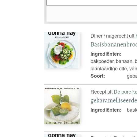
Diner / nagerecht uit
Basisbananenbro
Ingrediënten:
bakpoeder, banaan, br
plantaardige olie, van
Soort:
geba
Recept uit
De pure k
gekaramelliseerde
Ingrediënten:
bast