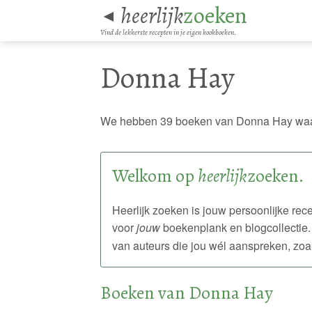
heerlijk
zoeken
◄
Vind de lekkerste recepten in je eigen kookboeken.
Donna Hay
We hebben 39 boeken van Donna Hay waar
Welkom op
heerlijk
zoeken.
Heerlijk zoeken is jouw persoonlijke r
voor
jouw
boekenplank en blogcollectie.
van auteurs die jou wél aanspreken, zoa
Boeken van Donna Hay