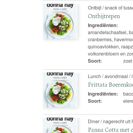
Ontbijt / snack of tus
Ontbijtrepen
Ingrediënten:
amandelschaafsel, ba
cranberries, havermou
quinoavlokken, raapza
volkorenbloem en zo
Soort:
zoet
Lunch / avondmaal / 
Frittata Boerenko
Ingrediënten:
baco
Soort:
eier
Diner / nagerecht uit
Panna Cotta met c