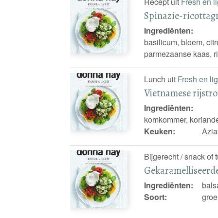
Recept uit
Fresh en li
Spinazie-ricottag
Ingrediënten:
basilicum, bloem, citr
parmezaanse kaas, ri
Lunch uit
Fresh en lig
Vietnamese rijstro
Ingrediënten:
komkommer, korianderb
Keuken:
Azia
Bijgerecht / snack of 
Gekaramelliseerde
Ingrediënten:
bals
Soort:
groe