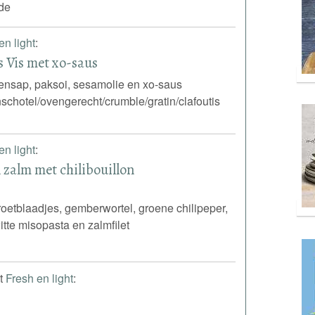
de
en light
:
s Vis met xo-saus
oensap, paksoi, sesamolie en xo-saus
schotel/ovengerecht/crumble/gratin/clafoutis
en light
:
zalm met chilibouillon
roetblaadjes, gemberwortel, groene chilipeper,
itte misopasta en zalmfilet
it
Fresh en light
: