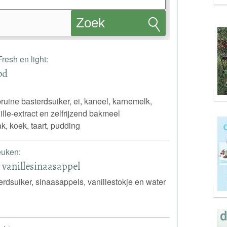
Zoek
recepten
Fresh en light
:
od
uine basterdsuiker, ei, kaneel, karnemelk,
ille-extract en zelfrijzend bakmeel
k, koek, taart, pudding
euken
:
 vanillesinaasappel
erdsuiker, sinaasappels, vanillestokje en water