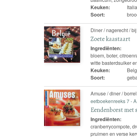
Keuken:
Ital
Soort:
broo
Diner / nagerecht / bij
Zoete kaastaart
Ingrediënten:
bloem, boter, citroen
witte basterdsuiker e
Keuken:
Belg
Soort:
geba
Amuse / diner / borre
eetboekenreeks 7 -
Eendenborst met 
Ingrediënten:
cranberrycompote, dr
pruimen en verse ker