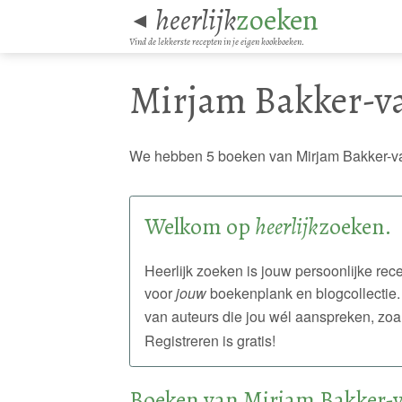
heerlijk
zoeken
◄
Vind de lekkerste recepten in je eigen kookboeken.
Mirjam Bakker-
We hebben 5 boeken van Mirjam Bakker-v
Welkom op
heerlijk
zoeken.
Heerlijk zoeken is jouw persoonlijke r
voor
jouw
boekenplank en blogcollectie.
van auteurs die jou wél aanspreken, zoa
Registreren is gratis!
Boeken van Mirjam Bakker