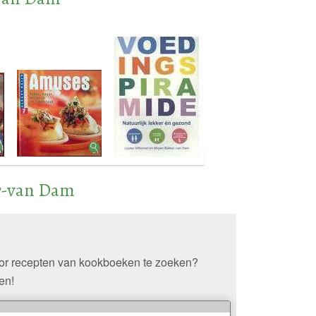
r-van Dam
oor recepten van kookboeken te zoeken?
en!