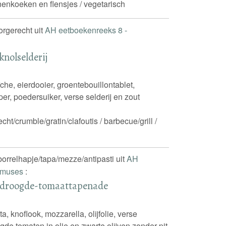
enkoeken en flensjes / vegetarisch
oorgerecht uit
AH eetboekenreeks 8 -
knolselderij
che, eierdooier, groentebouillontablet,
per, poedersuiker, verse selderij en zout
ht/crumble/gratin/clafoutis / barbecue/grill /
 borrelhapje/tapa/mezze/antipasti uit
AH
 Amuses
:
edroogde-tomaattapenade
, knoflook, mozzarella, olijfolie, verse
de tomaten in olie en zwarte olijven zonder pit