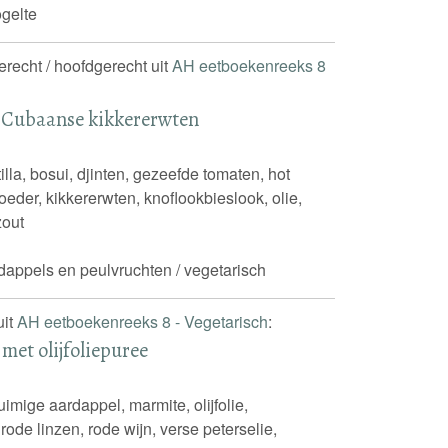
gelte
gerecht / hoofdgerecht uit
AH eetboekenreeks 8
t Cubaanse kikkererwten
lla, bosui, djinten, gezeefde tomaten, hot
eder, kikkererwten, knoflookbieslook, olie,
zout
ardappels en peulvruchten / vegetarisch
uit
AH eetboekenreeks 8 - Vegetarisch
:
met olijfoliepuree
imige aardappel, marmite, olijfolie,
rode linzen, rode wijn, verse peterselie,