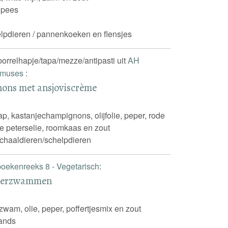
opees
elpdieren / pannenkoeken en flensjes
 borrelhapje/tapa/mezze/antipasti uit
AH
 Amuses
:
ons met ansjoviscrème
sap, kastanjechampignons, olijfolie, peper, rode
e peterselie, roomkaas en zout
schaaldieren/schelpdieren
oekenreeks 8 - Vegetarisch
:
esterzwammen
rzwam, olie, peper, poffertjesmix en zout
ands