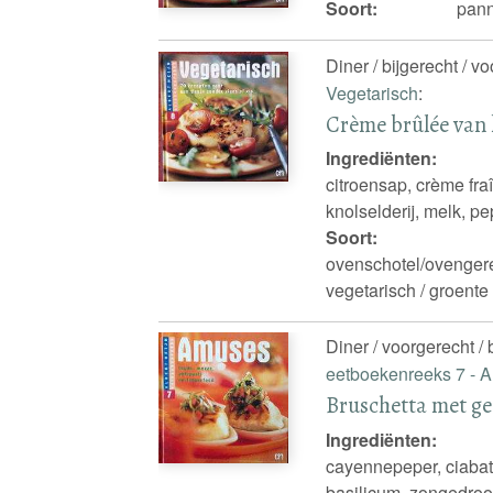
Soort:
pann
Diner / bijgerecht / v
Vegetarisch
:
Crème brûlée van 
Ingrediënten:
citroensap, crème fraî
knolselderij, melk, pe
Soort:
ovenschotel/ovengerec
vegetarisch / groente
Diner / voorgerecht /
eetboekenreeks 7 -
Bruschetta met g
Ingrediënten:
cayennepeper, ciabatta
basilicum, zongedroog