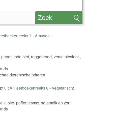
Zoek
recepten
eetboekenreeks 7 - Amuses
:
e, peper, rode biet, roggebrood, verse bieslook,
ands
schaaldieren/schelpdieren
pt uit
AH eetboekenreeks 8 - Vegetarisch
:
melk, olie, poffertjesmix, sojamelk en zout
ands