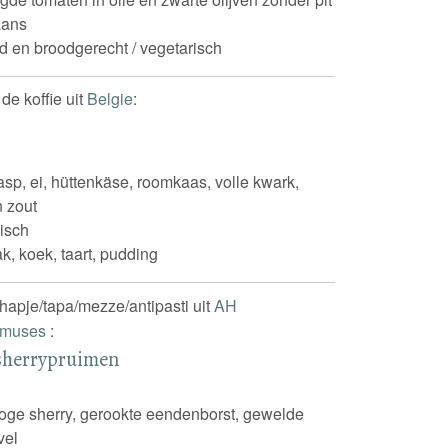
iaans
d en broodgerecht / vegetarisch
 de koffie uit
Belgie
:
rasp, ei, hüttenkäse, roomkaas, volle kwark,
n zout
isch
k, koek, taart, pudding
lhapje/tapa/mezze/antipasti uit
AH
 Amuses
:
sherrypruimen
oge sherry, gerookte eendenborst, gewelde
vel