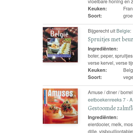
vloeibare honing en 
Keuken:
Fran
Soort:
groe
Bijgerecht uit
Belgie
:
Spruitjes met beur
Ingrediënten:
boter, peper, spruitje
verse kervel, verse tij
Keuken:
Belg
Soort:
vege
Amuse / diner / borre
eetboekenreeks 7 -
Gestoomde zalmfl
Ingrediënten:
eierdooier, melk, mo
dille, visbouillontable