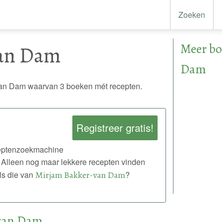
Zoeken
Meer bo
van Dam
Dam
an Dam waarvan 3 boeken mét recepten.
Registreer gratis!
eceptenzoekmachine
 Alleen nog maar lekkere recepten vinden
ls die van
Mirjam Bakker-van Dam
?
-van Dam