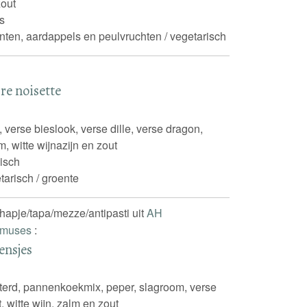
zout
s
nten, aardappels en peulvruchten / vegetarisch
re noisette
s, verse bieslook, verse dille, verse dragon,
m, witte wijnazijn en zout
isch
tarisch / groente
lhapje/tapa/mezze/antipasti uit
AH
 Amuses
:
ensjes
sterd, pannenkoekmix, peper, slagroom, verse
t, witte wijn, zalm en zout