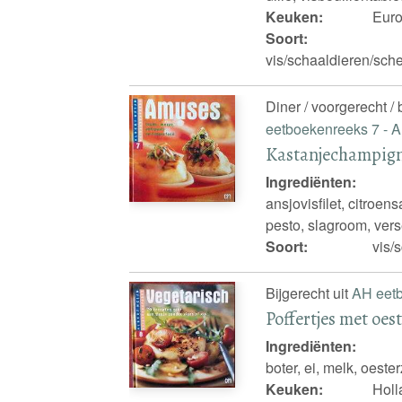
Keuken:
Eur
Soort:
vis/schaaldieren/sch
Diner / voorgerecht /
eetboekenreeks 7 -
Kastanjechampign
Ingrediënten:
ansjovisfilet, citroen
pesto, slagroom, vers
Soort:
vis/
Bijgerecht uit
AH eetb
Poffertjes met o
Ingrediënten:
boter, ei, melk, oeste
Keuken:
Holl