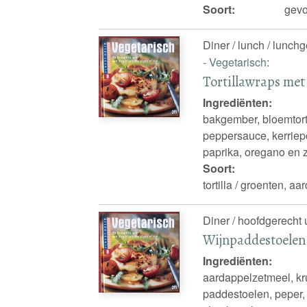
Soort:
gevo
Diner / lunch / lunch
- Vegetarisch
:
Tortillawraps me
Ingrediënten:
bakgember, bloemtorti
peppersauce, kerriepo
paprika, oregano en 
Soort:
tortilla / groenten, a
Diner / hoofdgerecht 
Wijnpaddestoelen 
Ingrediënten:
aardappelzetmeel, kru
paddestoelen, peper, 