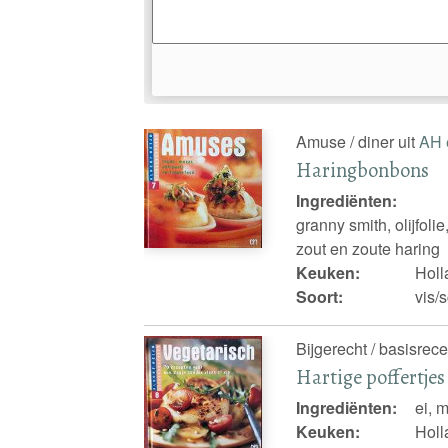
Amuse / diner uit
AH 
Haringbonbons
Ingrediënten:
granny smith, olijfoli
zout en zoute haring
Keuken:
Holl
Soort:
vis/
Bijgerecht / basisrece
Hartige poffertjes
Ingrediënten:
ei, 
Keuken:
Holl