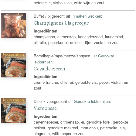
peterselie, visbouillon, witte wijn en zout
Buffet / bijgerecht uit
Inmaken wecken
:
Champignons à la grecque
Ingrediënten:
champignon, citroensap, korianderzaad, laurierblad,
olijfolie, peperkorrel, selderij, tijm, venkel en zout
Borrelhapje/tapa/mezze/antipasti uit
Gerookte
lekkernijen
:
Gevulde eieren
Ingrediënten:
crème fraîche, dille, ei, gerookte vis, peper, viskuit en
zout
Diner / voorgerecht uit
Gerookte lekkernijen
:
Vismousse
Ingrediënten:
cayennepeper, citroensap, ei, gerookte forel, gerookte
heilbot, gerookte makreel, mon chou, peterselie, sla,
slagroom, witte peper en zout