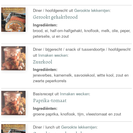
Diner / hoofdgerecht uit
Gerookte lekkernijen
:
Gerookt gehaktbrood
Ingrediënten:
brood, ei, half-om-halfgehakt, knoflook, melk, olie, peper,
peterselie, ui en zout
Diner / bijgerecht / snack of tussendoortje / hoofdgerecht
uit
Inmaken wecken
:
Zuurkool
Ingrediënten:
jeneverbes, karnemelk, savooiekool, witte kool, zout en
zwarte peperkorrels
Basisrecept uit
Inmaken wecken
:
Paprika-tomaat
Ingrediënten:
groene paprika, knoflook, tijm, vleestomaat en zout
Diner / lunch uit
Gerookte lekkernijen
: