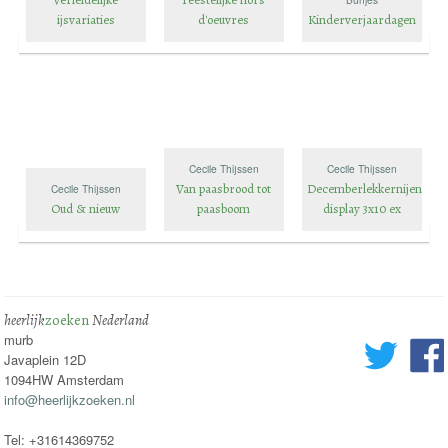
ijsvariaties
d'oeuvres
Kinderverjaardagen
Cecile Thijssen
Cecile Thijssen
Van paasbrood tot
Decemberlekkernijen
Cecile Thijssen
Oud & nieuw
paasboom
display 3x10 ex
heerlijk
zoeken
Nederland
murb
Javaplein 12D
1094HW Amsterdam
info@heerlijkzoeken.nl
Tel: +31614369752