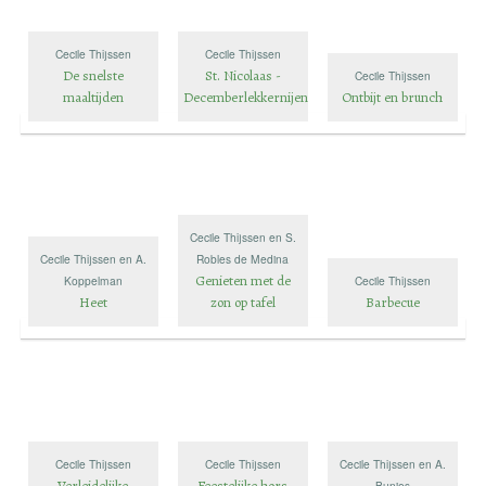
Cecile Thijssen
Cecile Thijssen
De snelste
St. Nicolaas -
Cecile Thijssen
maaltijden
Decemberlekkernijen
Ontbijt en brunch
Cecile Thijssen en S.
Cecile Thijssen en A.
Robles de Medina
Genieten met de
Koppelman
Cecile Thijssen
Heet
zon op tafel
Barbecue
Cecile Thijssen
Cecile Thijssen
Cecile Thijssen en A.
Verleidelijke
Feestelijke hors
Bunjes