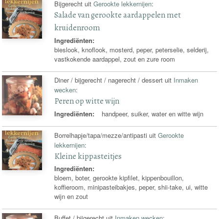
Bijgerecht uit
Gerookte lekkernijen
:
Salade van gerookte aardappelen met
kruidenroom
Ingrediënten:
bieslook, knoflook, mosterd, peper, peterselie, selderij,
vastkokende aardappel, zout en zure room
Diner / bijgerecht / nagerecht / dessert uit
Inmaken
wecken
:
Peren op witte wijn
Ingrediënten:
handpeer, suiker, water en witte wijn
Borrelhapje/tapa/mezze/antipasti uit
Gerookte
lekkernijen
:
Kleine kippasteitjes
Ingrediënten:
bloem, boter, gerookte kipfilet, kippenbouillon,
koffieroom, minipasteibakjes, peper, shii-take, ui, witte
wijn en zout
Buffet / bijgerecht uit
Inmaken wecken
: