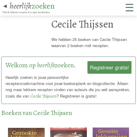
☰
heerlijk
zoeken
◄
Vind de lekkerste recepten in je eigen kookboeken.
Cecile Thijssen
We hebben 25 boeken van Cecile Thijssen
waarvan 2 boeken mét recepten.
Welkom op
heerlijk
zoeken.
Registreer gratis!
Heerlijk zoeken is jouw persoonlijke
receptenzoekmachine voor
jouw
boekenplank en blogcollectie. Alleen
nog maar lekkere recepten vinden van auteurs die jou wél aanspreken,
zoals die van
Cecile Thijssen
? Registreren is gratis!
Boeken van Cecile Thijssen