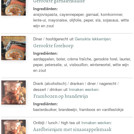
Gerookte garnalensalade
Ingrediënten:
ansjovispasta, cayennepeper, garnaal, komkommer,
lente-ui, mayonaise, olijfolie, peper, sla, sojasaus, witte
wijn en zout
Diner / hoofdgerecht uit
Gerookte lekkernijen
:
Gerookte forelsoep
Ingrediënten:
aardappelen, boter, crème fraîche, gerookte forel, laurier,
peper, peterselie, ui, visbouillon, winterwortel, witte wijn
en zout
Drank (alcoholisch) / dranken / diner / nagerecht /
dessert / drinken uit
Inmaken wecken
:
Frambozen op brandewijn
Ingrediënten:
basterdsuiker, brandewijn, framboos en vanillestokje
Ontbijt / lunch / high tea uit
Inmaken wecken
:
Aardbeienjam met sinaasappelsmaak