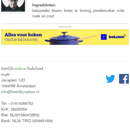
Ingrediënten:
bakpoeder, bloem, boter, ei, honing, poedersuiker, volle
melk en zout
Advertentie
heerlijk
zoeken
Nederland
murb
Javaplein 12D
1094HW Amsterdam
info@heerlijkzoeken.nl
Tel: +31614369752
KvK: 08225054
Btw: NL001580472B02
Bank: NL30 TRIO 0254651658