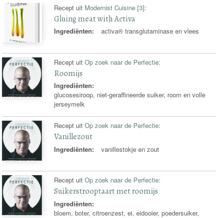
Recept uit
Modernist Cuisine [3]
:
Gluing meat with Activa
Ingrediënten:
activa® transglutaminase en vlees
Recept uit
Op zoek naar de Perfectie
:
Roomijs
Ingrediënten:
glucosesiroop, niet-geraffineerde suiker, room en volle
jerseymelk
Recept uit
Op zoek naar de Perfectie
:
Vanillezout
Ingrediënten:
vanillestokje en zout
Recept uit
Op zoek naar de Perfectie
:
Suikerstrooptaart met roomijs
Ingrediënten:
bloem, boter, citroenzest, ei, eidooier, poedersuiker,