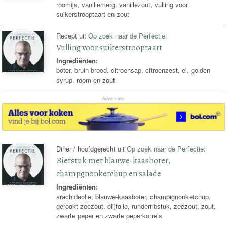
roomijs, vanillemerg, vanillezout, vulling voor
suikerstrooptaart en zout
Recept uit
Op zoek naar de Perfectie
:
Vulling voor suikerstrooptaart
Ingrediënten:
boter, bruin brood, citroensap, citroenzest, ei, golden
syrup, room en zout
Advertentie
Diner / hoofdgerecht uit
Op zoek naar de Perfectie
:
Biefstuk met blauwe-kaasboter,
champgnonketchup en salade
Ingrediënten:
arachideolie, blauwe-kaasboter, champignonketchup,
gerookt zeezout, olijfolie, runderribstuk, zeezout, zout,
zwarte peper en zwarte peperkorrels