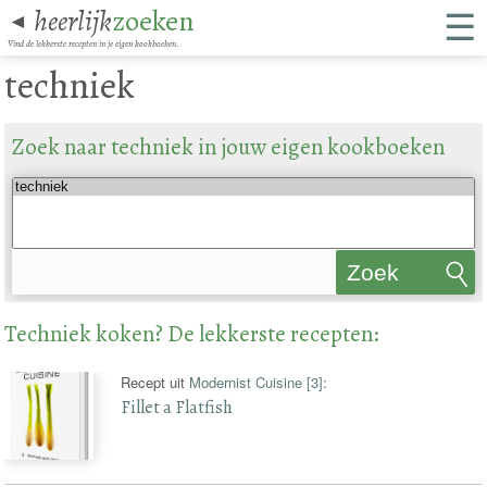
☰
heerlijk
zoeken
◄
Vind de lekkerste recepten in je eigen kookboeken.
techniek
Zoek naar techniek in jouw eigen kookboeken
Zoek
recepten
Techniek koken? De lekkerste recepten:
Recept uit
Modernist Cuisine [3]
:
Fillet a Flatfish