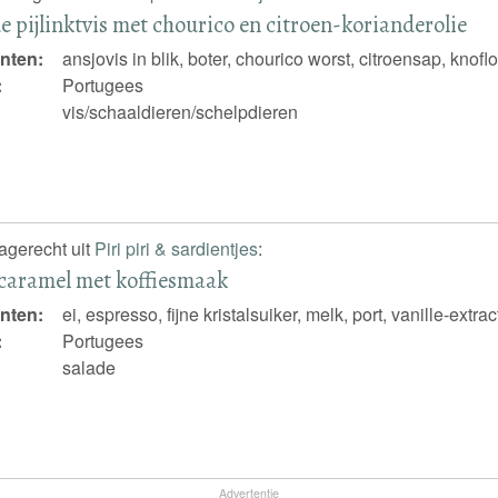
e pijlinktvis met chourico en citroen-korianderolie
nten:
ansjovis in blik, boter, chourico worst, citroensap, knofloo
:
Portugees
vis/schaaldieren/schelpdieren
nagerecht uit
Piri piri & sardientjes
:
caramel met koffiesmaak
nten:
ei, espresso, fijne kristalsuiker, melk, port, vanille-extra
:
Portugees
salade
Advertentie