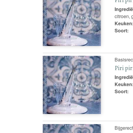
Ingredië
citroen, 
Keuken
Soort:
Basisrec
Piri pi
Ingredië
Keuken
Soort:
Bijgerech