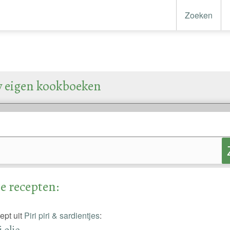
Zoeken
w eigen kookboeken
e recepten:
ept uit
Piri piri & sardientjes
:
i olie