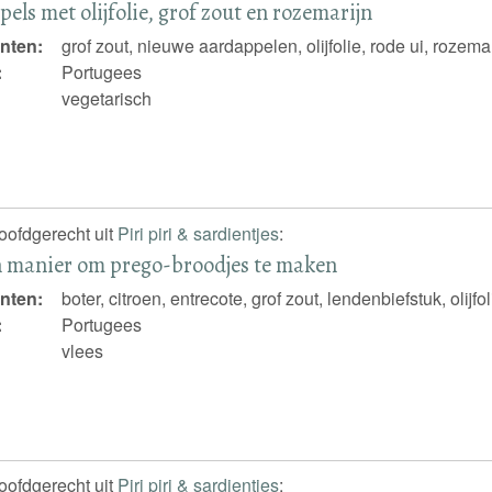
els met olijfolie, grof zout en rozemarijn
nten:
grof zout, nieuwe aardappelen, olijfolie, rode ui, rozemar
:
Portugees
vegetarisch
hoofdgerecht uit
Piri piri & sardientjes
:
n manier om prego-broodjes te maken
nten:
boter, citroen, entrecote, grof zout, lendenbiefstuk, olijf
:
Portugees
vlees
hoofdgerecht uit
Piri piri & sardientjes
: