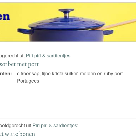
nagerecht uit
Piri piri & sardientjes
:
sorbet met port
nten:
citroensap, fijne kristalsuiker, meloen en ruby port
:
Portugees
hoofdgerecht uit
Piri piri & sardientjes
:
t witte bonen