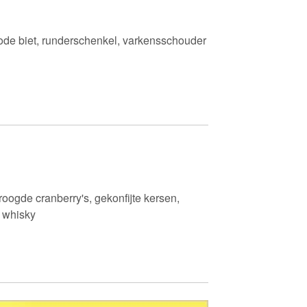
 rode biet, runderschenkel, varkensschouder
droogde cranberry's, gekonfijte kersen,
n whisky