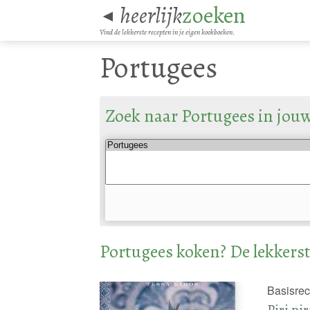
heerlijk
zoeken
◄
Vind de lekkerste recepten in je eigen kookboeken.
Portugees
Zoek naar Portugees in jou
Portugees koken? De lekkerst
Basisrec
Piri pir