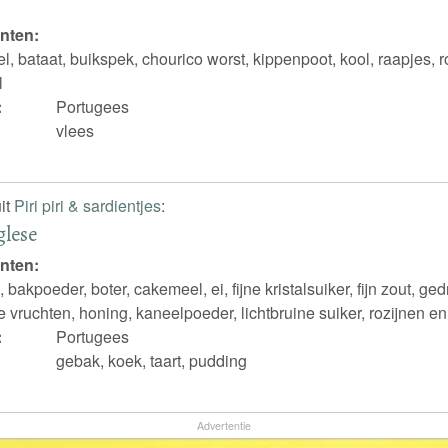
nten:
l, bataat, buikspek, chourico worst, kippenpoot, kool, raapjes,
l
:
Portugees
vlees
it
Piri piri & sardientjes
:
glese
nten:
bakpoeder, boter, cakemeel, ei, fijne kristalsuiker, fijn zout, ge
te vruchten, honing, kaneelpoeder, lichtbruine suiker, rozijnen e
:
Portugees
gebak, koek, taart, pudding
Advertentie