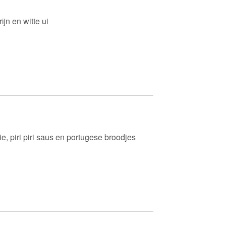
ijn en witte ui
olie, piri piri saus en portugese broodjes