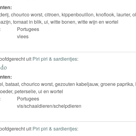
nten:
erij, chourico worst, citroen, kippenbouillon, knoflook, laurier, oli
azijn, tomaat in blik, ui, witte bonen, witte wijn en wortel
:
Portugees
vlees
hoofdgerecht uit
Piri piri & sardientjes
:
ido
nten:
l, bataat, chourico worst, gezouten kabeljauw, groene paprika, k
eder, peterselie, ui en wortel
:
Portugees
vis/schaaldieren/schelpdieren
hoofdgerecht uit
Piri piri & sardientjes
: