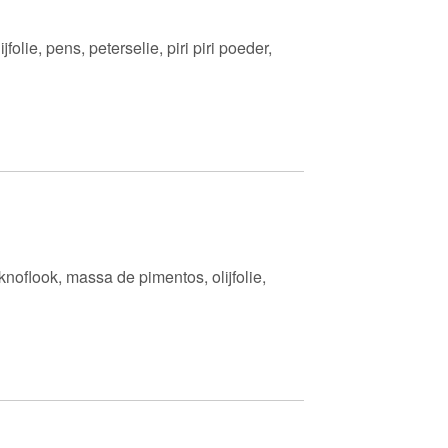
jfolie, pens, peterselie, piri piri poeder,
noflook, massa de pimentos, olijfolie,