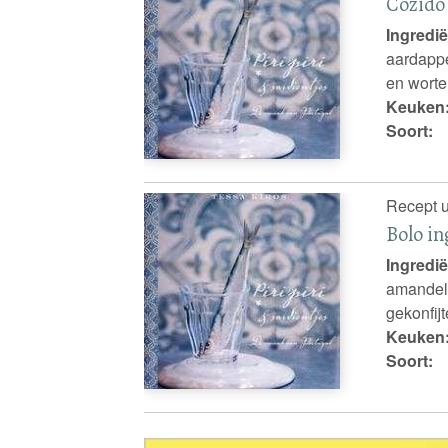
Cozido
Ingredië
aardappe
en worte
Keuken
Soort:
Recept u
Bolo in
Ingredië
amandel, 
gekonfij
Keuken
Soort: