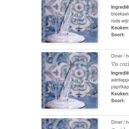
Ingredië
bleekseld
rode wijn
Keuken
Soort:
Diner / 
Vis coz
Ingredië
aardappe
paprikapo
Keuken
Soort:
Diner / 