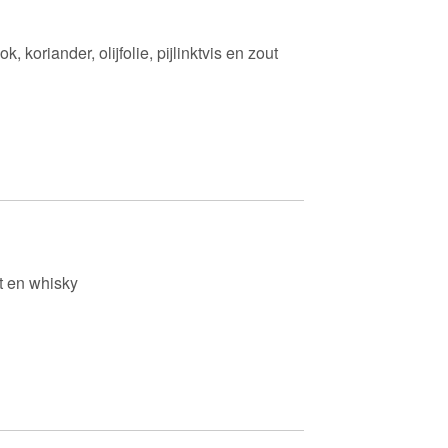
k, koriander, olijfolie, pijlinktvis en zout
ct en whisky