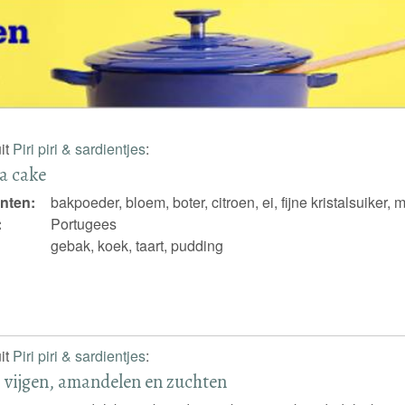
it
Piri piri & sardientjes
:
a cake
nten:
bakpoeder, bloem, boter, citroen, ei, fijne kristalsuiker, 
:
Portugees
gebak, koek, taart, pudding
it
Piri piri & sardientjes
:
 vijgen, amandelen en zuchten