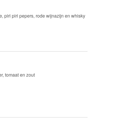
ie, piri piri pepers, rode wijnazijn en whisky
ker, tomaat en zout