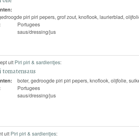
nten:
gedroogde piri piri pepers, grof zout, knoflook, laurierblad, olijfol
:
Portugees
saus/dressing/jus
ept uit
Piri piri & sardientjes
:
ri tomatensaus
nten:
boter, gedroogde piri piri pepers, knoflook, olijfolie, sui
:
Portugees
saus/dressing/jus
t uit
Piri piri & sardientjes
: