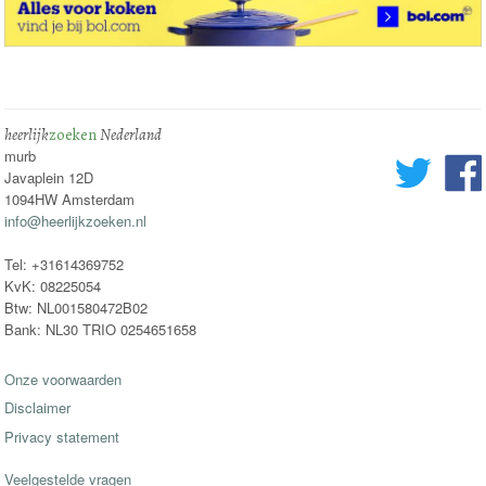
heerlijk
zoeken
Nederland
murb
Javaplein 12D
1094HW Amsterdam
info@heerlijkzoeken.nl
Tel: +31614369752
KvK: 08225054
Btw: NL001580472B02
Bank: NL30 TRIO 0254651658
Onze voorwaarden
Disclaimer
Privacy statement
Veelgestelde vragen