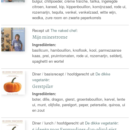
bulgur, chilipoeder, crème fraîche, farika, ingelegde
citroen, kaneel, kip, kippenbouillon, komijnzaad, rode ui,
rozemarijn, tequila, venkel, venkelzaad, witte wijn,
wodka, zure room en zwarte peperkorrels
Recept uit
The naked chef
:
Mijn minestrome
Ingrediënten:
basilicum, hambouillon, knoflook, kool, parmezaanse
kaas, prei, pruimtomaten, rode ui, rozemarijn, selderij,
spaghetti en wortel
Diner / basisrecept / hoofdgerecht uit
De dikke
vegetariër
:
Gerstpilav
Ingrediënten:
boter, dille, dragon, gierst, groentebouillon, kervel, lente
ui, munt, olijfolie, parelgort, peper, peterselie, quinoa, ui
en zout
Diner / lunch / hoofdgerecht uit
De dikke vegetariër
:
6 ideeën voor Eenvoudiger-dan-plival-rijst