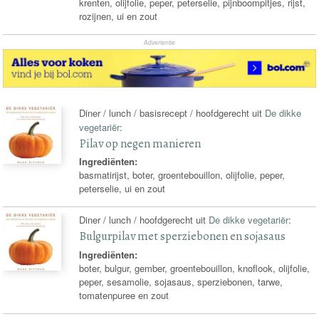
krenten, olijfolie, peper, peterselie, pijnboompitjes, rijst,
rozijnen, ui en zout
Advertentie
Diner / lunch / basisrecept / hoofdgerecht uit
De dikke
vegetariër
:
Pilav op negen manieren
Ingrediënten:
basmatirijst, boter, groentebouillon, olijfolie, peper,
peterselie, ui en zout
Diner / lunch / hoofdgerecht uit
De dikke vegetariër
:
Bulgurpilav met sperziebonen en sojasaus
Ingrediënten:
boter, bulgur, gember, groentebouillon, knoflook, olijfolie,
peper, sesamolie, sojasaus, sperziebonen, tarwe,
tomatenpuree en zout