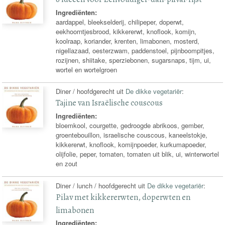
Ingrediënten:
aardappel, bleekselderij, chilipeper, doperwt,
eekhoorntjesbrood, kikkererwt, knoflook, komijn,
koolraap, koriander, krenten, limabonen, mosterd,
nigellazaad, oesterzwam, paddenstoel, pijnboompitjes,
rozijnen, shiitake, sperziebonen, sugarsnaps, tijm, ui,
wortel en wortelgroen
Diner / hoofdgerecht uit
De dikke vegetariër
:
Tajine van Israëlische couscous
Ingrediënten:
bloemkool, courgette, gedroogde abrikoos, gember,
groentebouillon, israelische couscous, kaneelstokje,
kikkererwt, knoflook, komijnpoeder, kurkumapoeder,
olijfolie, peper, tomaten, tomaten uit blik, ui, winterwortel
en zout
Diner / lunch / hoofdgerecht uit
De dikke vegetariër
:
Pilav met kikkererwten, doperwten en
limabonen
Ingrediënten: