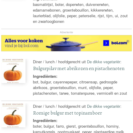
basmatirijst, boter, doperwten, duivenerwten,
edamamebonen, groentebouillon, kikkererwten,
laurierblad, olijfolie, peper, peterselie, rijst, tijm, ui, zout
en zwartoogbonen
Advertentie
Diner / lunch / hoofdgerecht uit
De dikke vegetariër
:
Bulgurpilav met abrikozen en pistachenoten
Ingrediënten:
bot, bulgur, cayennepeper, citroensap, gedroogde
abrikoos, groentebouillon, munt, olijfolie, peper,
pistachenoten, tarwe, tomatenpuree, vermicelli en zout
Diner / lunch / hoofdgerecht uit
De dikke vegetariër
:
Romige bulgur met topinamboer
Ingrediënten:
boter, bulgur, farro, gierst, groentebouillon, hominy,
kamutkorrels, nootmuskaat, peper, plantaardige melk,