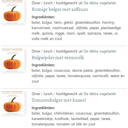
Diner / lunch / hoofdgerecht uit
De dikke vegetariër
:
Romige bulgur met saffraan
Ingrediënten:
boter, bulgur, farro, gierst, groentebouillon, hominy,
kamutmeel, nootmuskaat, olijfolie, peper, plantaardige
melk, quinoa, rogge, room, spelt, spinazie, tarwe, ui,
volle melk en zout
Diner / lunch / hoofdgerecht uit
De dikke vegetariër
:
Bulgurpilav met vermicelli
Ingrediënten:
boter, bulgur, couscous, dunne pasta, groentebouillon,
olijfolie, peper, tarwe, tomatenpuree, vermicelli, water en
zout
Diner / lunch / hoofdgerecht uit
De dikke vegetariër
:
Tomatenbulgur met kaneel
Ingrediënten:
boter, bulgur, chilivlokken, couscous, groentebouillon,
kaneelstokje, knoflook, laurierblad, peper, tarwe,
tomatenpuree, tomaten uit blik en zout