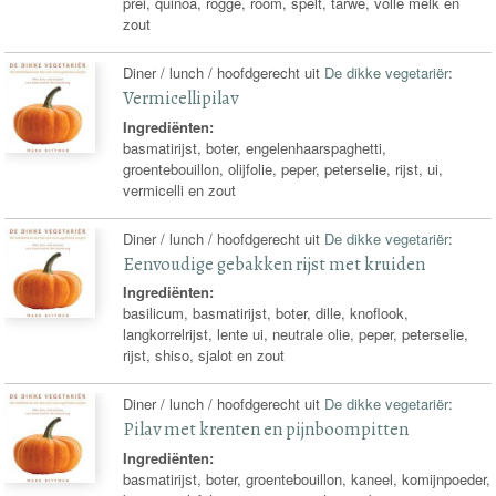
prei, quinoa, rogge, room, spelt, tarwe, volle melk en
zout
Diner / lunch / hoofdgerecht uit
De dikke vegetariër
:
Vermicellipilav
Ingrediënten:
basmatirijst, boter, engelenhaarspaghetti,
groentebouillon, olijfolie, peper, peterselie, rijst, ui,
vermicelli en zout
Diner / lunch / hoofdgerecht uit
De dikke vegetariër
:
Eenvoudige gebakken rijst met kruiden
Ingrediënten:
basilicum, basmatirijst, boter, dille, knoflook,
langkorrelrijst, lente ui, neutrale olie, peper, peterselie,
rijst, shiso, sjalot en zout
Diner / lunch / hoofdgerecht uit
De dikke vegetariër
:
Pilav met krenten en pijnboompitten
Ingrediënten:
basmatirijst, boter, groentebouillon, kaneel, komijnpoeder,