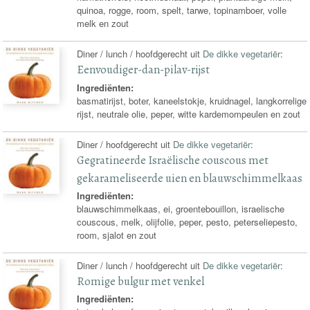
quinoa, rogge, room, spelt, tarwe, topinamboer, volle
melk en zout
Diner / lunch / hoofdgerecht uit
De dikke vegetariër
:
Eenvoudiger-dan-pilav-rijst
Ingrediënten:
basmatirijst, boter, kaneelstokje, kruidnagel, langkorrelige
rijst, neutrale olie, peper, witte kardemompeulen en zout
Diner / hoofdgerecht uit
De dikke vegetariër
:
Gegratineerde Israëlische couscous met
gekarameliseerde uien en blauwschimmelkaas
Ingrediënten:
blauwschimmelkaas, ei, groentebouillon, israelische
couscous, melk, olijfolie, peper, pesto, peterseliepesto,
room, sjalot en zout
Diner / lunch / hoofdgerecht uit
De dikke vegetariër
:
Romige bulgur met venkel
Ingrediënten: