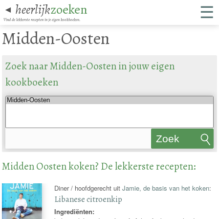
☰
heerlijk
zoeken
◄
Vind de lekkerste recepten in je eigen kookboeken.
Midden-Oosten
Zoek naar Midden-Oosten in jouw eigen
kookboeken
Zoek
recepten
Midden Oosten koken? De lekkerste recepten:
Diner / hoofdgerecht uit
Jamie, de basis van het koken
:
Libanese citroenkip
Ingrediënten: