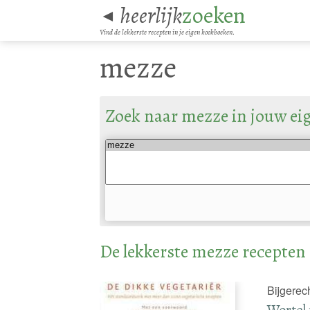
heerlijk
zoeken
◄
Vind de lekkerste recepten in je eigen kookboeken.
mezze
Zoek naar mezze in jouw ei
De lekkerste mezze recepten
Bijgerec
Wortel 