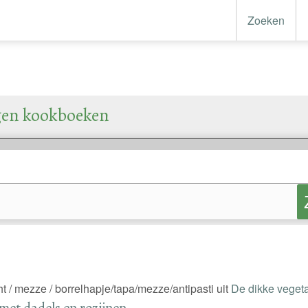
Zoeken
gen kookboeken
ht / mezze / borrelhapje/tapa/mezze/antipasti uit
De dikke vegeta
met dadels en rozijnen