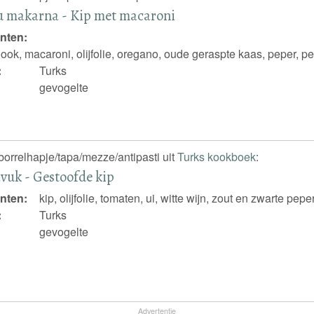
u makarna - Kip met macaroni
nten:
look, macaroni, olijfolie, oregano, oude geraspte kaas, peper, pet
:
Turks
gevogelte
borrelhapje/tapa/mezze/antipasti uit
Turks kookboek
:
avuk - Gestoofde kip
nten:
kip, olijfolie, tomaten, ui, witte wijn, zout en zwarte pepe
:
Turks
gevogelte
Advertentie