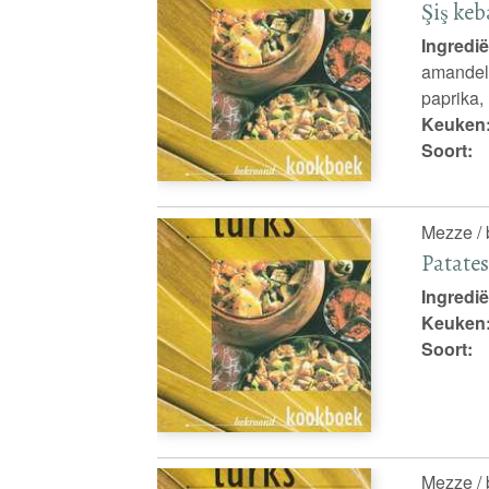
Şiş keb
Ingredië
amandelsc
paprika, 
Keuken
Soort:
Mezze / 
Patates
Ingredië
Keuken
Soort:
Mezze / 