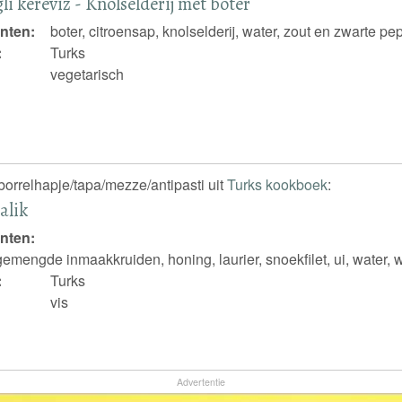
li kereviz - Knolselderij met boter
nten:
boter, citroensap, knolselderij, water, zout en zwarte pe
:
Turks
vegetarisch
borrelhapje/tapa/mezze/antipasti uit
Turks kookboek
:
alik
nten:
gemengde inmaakkruiden, honing, laurier, snoekfilet, ui, water, wi
:
Turks
vis
Advertentie