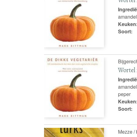
Ingredië
amandelen
Keuken
Soort:
Bijgerec
Wortel 
Ingredië
amandele
peper
Keuken
Soort:
Mezze / 