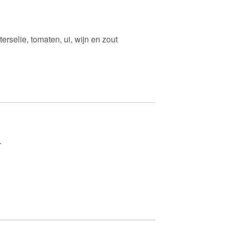
erselie, tomaten, ui, wijn en zout
r