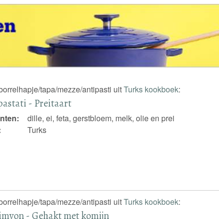
borrelhapje/tapa/mezze/antipasti uit
Turks kookboek
:
pastati - Preitaart
nten:
dille, ei, feta, gerstbloem, melk, olie en prei
:
Turks
borrelhapje/tapa/mezze/antipasti uit
Turks kookboek
:
imyon - Gehakt met komijn