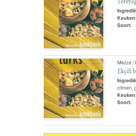
Tereyag
Ingredië
Keuken
Soort:
Mezze / 
Ekşili b
Ingredië
citroen, 
Keuken
Soort: