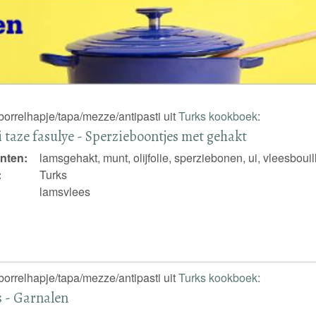
borrelhapje/tapa/mezze/antipasti uit
Turks kookboek
:
 taze fasulye - Sperzieboontjes met gehakt
nten:
lamsgehakt, munt, olijfolie, sperziebonen, ui, vleesboui
:
Turks
lamsvlees
borrelhapje/tapa/mezze/antipasti uit
Turks kookboek
:
 - Garnalen