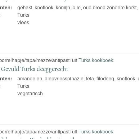
nten:
gehakt, knoflook, komijn, olie, oud brood zondere korst,
:
Turks
vlees
borrelhapje/tapa/mezze/antipasti uit
Turks kookboek
:
 Gevuld Turks deeggerecht
nten:
amandelen, diepvriesspinazie, feta, filodeeg, knoflook, o
:
Turks
vegetarisch
borrelhapje/tapa/mezze/antipasti uit
Turks kookboek
: