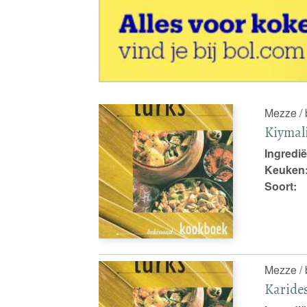
Mezze / 
Kiymali
Ingredië
Keuken
Soort:
Mezze / 
Karides