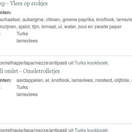
ap - Vlees op stokjes
nten:
haafsel, aubergine, citroen, groene paprika, knoflook, lamsvlees, 
rozijnen, sjalot, tijm, tomaat, ui, water, zout en zwarte peper
:
Turks
lamsvlees
borrelhapje/tapa/mezze/antipasti uit
Turks kookboek
:
li omlet - Omeletrolletjes
nten:
aardappelen, ei, knoflook, lamsvlees, mosterd, olijfolie
:
Turks
lamsvlees
borrelhapje/tapa/mezze/antipasti uit
Turks kookboek
: