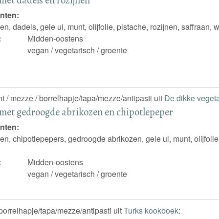
nten:
, dadels, gele ui, munt, olijfolie, pistache, rozijnen, saffraan,
:
Midden-oostens
vegan / vegetarisch / groente
ht / mezze / borrelhapje/tapa/mezze/antipasti uit
De dikke vegeta
met gedroogde abrikozen en chipotlepeper
nten:
n, chipotlepepers, gedroogde abrikozen, gele ui, munt, olijfolie
:
Midden-oostens
vegan / vegetarisch / groente
borrelhapje/tapa/mezze/antipasti uit
Turks kookboek
: