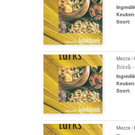
Ingredië
Keuken
Soort:
Mezze / 
Börek -
Ingredië
Keuken
Soort:
Mezze / 