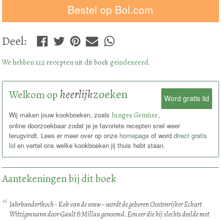
Bestel op Bol.com
Deel
:
We hebben
122 recepten uit dit boek
geindexeerd.
heerlijk
zoeken
Welkom op
Word gratis lid
Wij maken jouw kookboeken, zoals
Junges Gemüse
,
online doorzoekbaar zodat je je favoriete recepten snel weer
terugvindt. Lees er meer over op onze
homepage
of word
direct gratis
lid
en vertel ons welke kookboeken jij thuis hebt staan.
Aantekeningen bij dit boek
Jahrhundertkoch - Kok van de eeuw – wordt de geboren Oostenrijker Eckart
Witzigmnann door Gault & Millau genoemd. Een eer die hij slechts deelde met