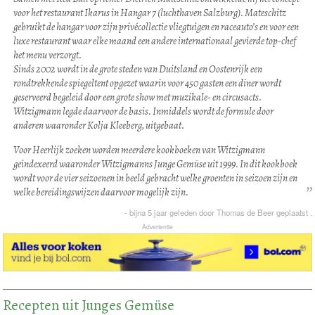
voor het restaurant Ikarus in Hangar 7 (luchthaven Salzburg). Mateschitz
gebruikt de hangar voor zijn privécollectie vliegtuigen en raceauto’s en voor een
luxe restaurant waar elke maand een andere internationaal gevierde top-chef
het menu verzorgt.
Sinds 2002 wordt in de grote steden van Duitsland en Oostenrijk een
rondtrekkende spiegeltent opgezet waarin voor 450 gasten een diner wordt
geserveerd begeleid door een grote show met muzikale- en circusacts.
Witzigmann legde daarvoor de basis. Inmiddels wordt de formule door
anderen waaronder Kolja Kleeberg, uitgebaat.
Voor Heerlijk zoeken worden meerdere kookboeken van Witzigmann
geindexeerd waaronder Witzigmanns Junge Gemüse uit 1999. In dit kookboek
wordt voor de vier seizoenen in beeld gebracht welke groenten in seizoen zijn en
welke bereidingswijzen daarvoor mogelijk zijn.
-
bijna 5 jaar
geleden door
Thomas de Beer
geplaatst .
Advertentie
Recepten uit Junges Gemüse