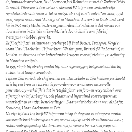
de, inmiddels overleden, Paul Bocuse en Joel Rebuchon en met de Zwitser Frédy
Girardet. Die eeuw is dan wel de 20ste want Witzigmann verdiende zijn
reputatie tijdens de jaren 70 tot en met 90 als chef van “Tantris” en vanaf 1978
in zijn eigen restaurant “Aubergine” in Munchen. Als eerste in Duitsland werd
hij in 1979 met 3 Michelin sterren gewaardeerd. Sindsdien is dat niveau ook
door anderen in Duitsland bereikt, deels door koks die een tijdje bij
Witzigmann hebben gewerkt.
Zelf heeft hij zijn talenten aangescherpt bij Paul Bocuse, Troisgros, Vergé en
vooral Paul Haeberlin. Hij werkte in Washington, Brussel (Villa Lorraine) en
Londen. en diverse andere buitenlandse keukens voor hij zich in 1971 definitief
in Munchen vestigde.
In 1993 stopte hij als chef omdat hij, naar eigen zeggen, het gevoel had dat hij
zichzelf niet langer verbeterde.
Tijdens zijn periode als chef werden veel Duitse koks in zijn keukens geschoold
en is hij een bron van inspiratie geworden voor een nieuwe succesvolle
generatie. Opmerkelijk is dat in “Highlights”, een foto- en receptenboek over
zijn topjaren bij Aubergine, ook plaats werd ingeruimd voor recepten van
maar liefst 38 van zijn beste leerlingen. Daaronder bekende namen als Lafer,
Schubeck, Haas, Sackmann en Petz.
Na zijn tijd als kok heeft Witzigmann tot op de dag van vandaag een aantal
succesvolle kookboeken geschreven, wereldwijd gewerkt als culinair adviseur,
restaurants geopend op Mallorca en in Japan en een kookschool geopend.
Samen met Red Bull oprichter Dietrich Mateschitz ontwikkelde hij het concept