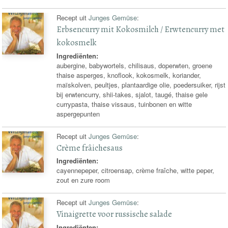
Recept uit
Junges Gemüse
:
Erbsencurry mit Kokosmilch / Erwtencurry met
kokosmelk
Ingrediënten:
aubergine, babywortels, chilisaus, doperwten, groene
thaise asperges, knoflook, kokosmelk, koriander,
maïskolven, peultjes, plantaardige olie, poedersuiker, rijst
bij erwtencurry, shii-takes, sjalot, taugé, thaise gele
currypasta, thaise vissaus, tuinbonen en witte
aspergepunten
Recept uit
Junges Gemüse
:
Crème frâichesaus
Ingrediënten:
cayennepeper, citroensap, crème fraîche, witte peper,
zout en zure room
Recept uit
Junges Gemüse
:
Vinaigrette voor russische salade
Ingrediënten: