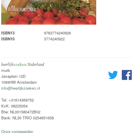
ISBN13
9783774240926
ISBN10
3774240922
heerlijk
zoeken
Nederland
murb
Javaplein 12D
1094HW Amsterdam
info@heerlijkzoeken.nl
Tel: +31614369752
KvK: 08225054
Btw: NL001580472B02
Bank: NL30 TRIO 0254651658
Onze voorwaarden