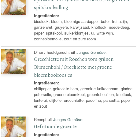
spitskoolvulling
Ingrediënten:
bieslook, bloem, bloemige aardappel, boter, fruitazijn,
ganzenvet, gruyère, karwijzaad, knoflook, noedeldeeg,
peper, spitskool, suikerklontjes, ui, witte wijn,
zonnebloemolie, zout en zure room
Diner / hoofdgerecht uit
Junges Gemüse
:
Orecchiette mit Röschen vom grünen
Blumenkohl / Orechiette met groene
bloemkoolroosjes
Ingrediënten:
chilipeper, gekookte ham, gerookte kalkoenham, gladde
peterselie, groene bloemkool, groentebouillon, knoflook,
lente-ui, olijfolie, orecchiette, pacorino, pancetta, peper
en zout
Recept uit
Junges Gemüse
:
Gefrituurde groente
Ingrediënten: