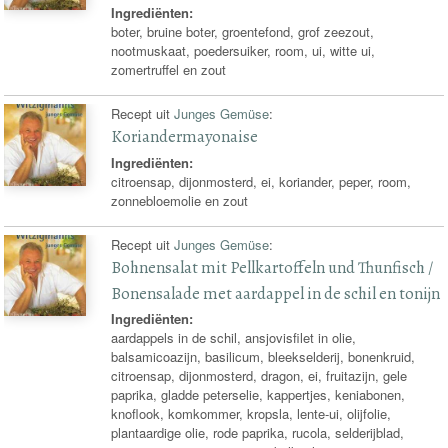
Ingrediënten:
boter, bruine boter, groentefond, grof zeezout,
nootmuskaat, poedersuiker, room, ui, witte ui,
zomertruffel en zout
Recept uit
Junges Gemüse
:
Koriandermayonaise
Ingrediënten:
citroensap, dijonmosterd, ei, koriander, peper, room,
zonnebloemolie en zout
Recept uit
Junges Gemüse
:
Bohnensalat mit Pellkartoffeln und Thunfisch /
Bonensalade met aardappel in de schil en tonijn
Ingrediënten:
aardappels in de schil, ansjovisfilet in olie,
balsamicoazijn, basilicum, bleekselderij, bonenkruid,
citroensap, dijonmosterd, dragon, ei, fruitazijn, gele
paprika, gladde peterselie, kappertjes, keniabonen,
knoflook, komkommer, kropsla, lente-ui, olijfolie,
plantaardige olie, rode paprika, rucola, selderijblad,