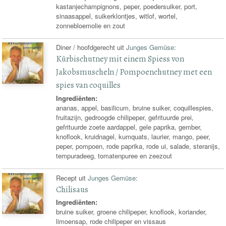
kastanjechampignons, peper, poedersuiker, port,
sinaasappel, suikerklontjes, witlof, wortel,
zonnebloemolie en zout
Diner / hoofdgerecht uit
Junges Gemüse
:
Kürbischutney mit einem Spiess von
Jakobsmuscheln / Pompoenchutney met een
spies van coquilles
Ingrediënten:
ananas, appel, basilicum, bruine suiker, coquillespies,
fruitazijn, gedroogde chilipeper, gefrituurde prei,
gefrituurde zoete aardappel, gele paprika, gember,
knoflook, kruidnagel, kumquats, laurier, mango, peer,
peper, pompoen, rode paprika, rode ui, salade, steranijs,
tempuradeeg, tomatenpuree en zeezout
Recept uit
Junges Gemüse
:
Chilisaus
Ingrediënten:
bruine suiker, groene chilipeper, knoflook, koriander,
limoensap, rode chilipeper en vissaus