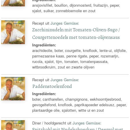
ansjovisfilet, bouillon, dijonmosterd, fruitazijn, peper,
sjalot, suiker, zonnebloemolie en zout
Recept uit
Junges Gemüse
:
Zucchininudeln mit Tomaten-Oliven-Sugo /
Courgettenoedels met tomaten-olijvensaus
Ingrediënten:
arachideolie, boter, courgette, knoflook, lente-ui, olijfolie,
parmezaanse kaas, penne rigate, peper, rozemarijn,
rucola, sjalot, tijm, tomaten, tomatenpassata,
witbroodkruim, zout en zwarte olijven
Recept uit
Junges Gemüse
:
Paddenstoelenfond
Ingrediënten:
boter, cantharellen, champignons, eekhoorntjesbrood,
gevogeltefond, knoflook, paprikapoeder edelsusz, peper,
plantaardige olie, sjalotten, witte ui en zout
Diner / hoofdgerecht uit
Junges Gemüse
:
Spitzkohl mit Nudelschnecken / Deegrol met