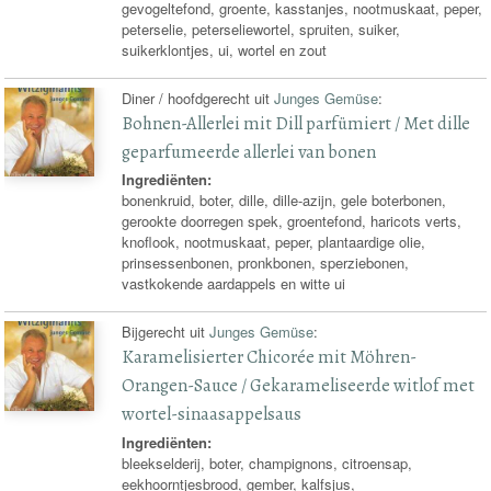
gevogeltefond, groente, kasstanjes, nootmuskaat, peper,
peterselie, peterseliewortel, spruiten, suiker,
suikerklontjes, ui, wortel en zout
Diner / hoofdgerecht uit
Junges Gemüse
:
Bohnen-Allerlei mit Dill parfümiert / Met dille
geparfumeerde allerlei van bonen
Ingrediënten:
bonenkruid, boter, dille, dille-azijn, gele boterbonen,
gerookte doorregen spek, groentefond, haricots verts,
knoflook, nootmuskaat, peper, plantaardige olie,
prinsessenbonen, pronkbonen, sperziebonen,
vastkokende aardappels en witte ui
Bijgerecht uit
Junges Gemüse
:
Karamelisierter Chicorée mit Möhren-
Orangen-Sauce / Gekarameliseerde witlof met
wortel-sinaasappelsaus
Ingrediënten:
bleekselderij, boter, champignons, citroensap,
eekhoorntjesbrood, gember, kalfsjus,