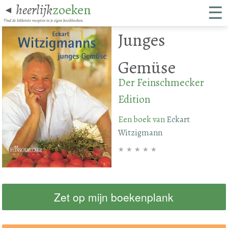
☰
heerlijk
zoeken
◄
Vind de lekkerste recepten in je eigen kookboeken.
Junges
Gemüse
Der Feinschmecker
Edition
Een boek van
Eckart
Witzigmann
★
★
★
★
★
Zet op mijn boekenplank