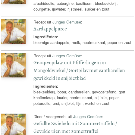
arachideolie, aubergine, basilicum, bleekselderij,
courgette, ijswater, rijstmeel, suiker en zout
Recept uit
Junges Gemüse
:
Aardappelpuree
Ingrediënten:
bloemige aardappels, melk, nootmuskaat, peper en zout
Recept uit
Junges Gemüse
:
Graupenpilaw mit Pfifferlingen im
Mangoldwickel / Gortpilav met cantharellen
gewikkeld in snijbietblad
Ingrediënten:
bleekselderij, boter, cantharellen, gevogeltefond, gort,
knoflooksap, laurier, nootmuskaat, olijfolie, peper,
peterselie, prei, snijbiet, tijm, wortel en zout
Diner / voorgerecht uit
Junges Gemüse
:
Gefüllte Zwiebeln mit Sommertrüffeln /
Gevulde uien met zomertruffel