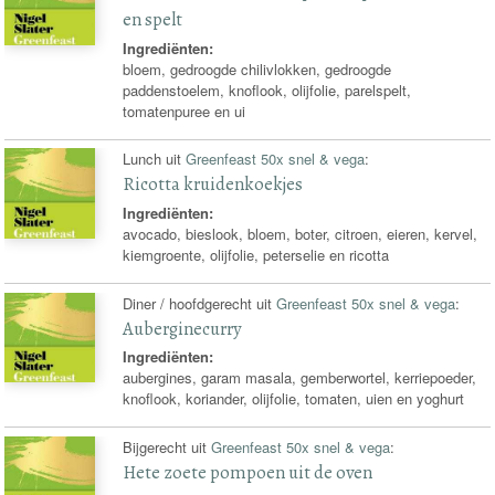
en spelt
Ingrediënten:
bloem, gedroogde chilivlokken, gedroogde
paddenstoelem, knoflook, olijfolie, parelspelt,
tomatenpuree en ui
Lunch uit
Greenfeast 50x snel & vega
:
Ricotta kruidenkoekjes
Ingrediënten:
avocado, bieslook, bloem, boter, citroen, eieren, kervel,
kiemgroente, olijfolie, peterselie en ricotta
Diner / hoofdgerecht uit
Greenfeast 50x snel & vega
:
Auberginecurry
Ingrediënten:
aubergines, garam masala, gemberwortel, kerriepoeder,
knoflook, koriander, olijfolie, tomaten, uien en yoghurt
Bijgerecht uit
Greenfeast 50x snel & vega
:
Hete zoete pompoen uit de oven