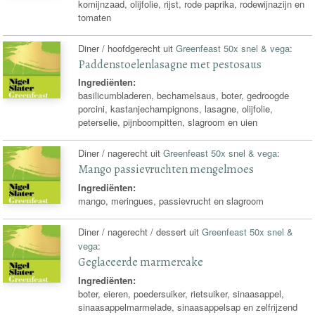
komijnzaad, olijfolie, rijst, rode paprika, rodewijnazijn en
tomaten
Diner / hoofdgerecht uit
Greenfeast 50x snel & vega
:
Paddenstoelenlasagne met pestosaus
Ingrediënten:
basilicumbladeren, bechamelsaus, boter, gedroogde
porcini, kastanjechampignons, lasagne, olijfolie,
peterselie, pijnboompitten, slagroom en uien
Diner / nagerecht uit
Greenfeast 50x snel & vega
:
Mango passievruchten mengelmoes
Ingrediënten:
mango, meringues, passievrucht en slagroom
Diner / nagerecht / dessert uit
Greenfeast 50x snel &
vega
:
Geglaceerde marmercake
Ingrediënten:
boter, eieren, poedersuiker, rietsuiker, sinaasappel,
sinaasappelmarmelade, sinaasappelsap en zelfrijzend