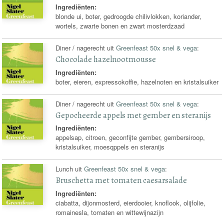
Ingrediënten:
blonde ui, boter, gedroogde chilivlokken, koriander,
wortels, zwarte bonen en zwart mosterdzaad
Diner / nagerecht uit
Greenfeast 50x snel & vega
:
Chocolade hazelnootmousse
Ingrediënten:
boter, eieren, expressokoffie, hazelnoten en kristalsuiker
Diner / nagerecht uit
Greenfeast 50x snel & vega
:
Gepocheerde appels met gember en steranijs
Ingrediënten:
appelsap, citroen, geconfijte gember, gembersiroop,
kristalsuiker, moesqppels en steranijs
Lunch uit
Greenfeast 50x snel & vega
:
Bruschetta met tomaten caesarsalade
Ingrediënten:
ciabatta, dijonmosterd, eierdooier, knoflook, olijfolie,
romainesla, tomaten en wittewijnazijn