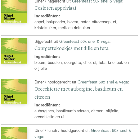
Diner / nagerecht uit
Greenfeast 50x snel & vega
:
Gesloten appelvlaai
Ingrediënten:
appel, bakpoeder, bloem, boter, citroensap, ei,
kristalsuiker, melk en rietsuiker
Bijgerecht uit
Greenfeast 50x snel & vega
:
Courgettekoekjes met dille en feta
Ingrediënten:
bloem, bosuien, courgette, dille, ei, feta, knoflook en
olijfolie
Diner / hoofdgerecht uit
Greenfeast 50x snel & vega
:
Orecchiette met aubergine, basilicum en
citroen
Ingrediënten:
aubergines, basilicumbladeren, citroen, olijfolie,
orecchiette en ui
Diner / lunch / hoofdgerecht uit
Greenfeast 50x snel &
vega
: