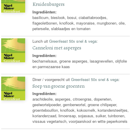
Kruidenburgers
Ingrediënten:
basilicum, bieslook, bosui, ciabattabroodjes,
flageoletbonen, knoflook, mayonaise, mungbonen, olie,
peterselie, slablaadjes en tomaten
Lunch uit
Greenfeast 50x snel & vega
:
Canneloni met asperges
Ingrediënten:
bechamelsaus, groene asperges, lasagnevellen, olijfolie
en parmezaanse kaas
Diner / voorgerecht uit
Greenfeast 50x snel & vega
:
Soep van groene groenten
Ingrediënten:
arachideolie, asperges, citroengras, doperwten,
geelwortelpoeder, gemberwortel, groene chilipeper,
groentebouillon, knoflook, kokosmelk, koriandersteeltjes,
korianderzaad, limoensap, sojasaus, suiker, tuinbonen,
vissaus vegetarisch, voorjaarskool en witte peperkorrels