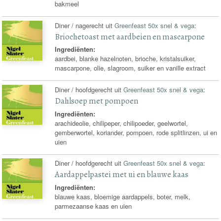
bakmeel
Diner / nagerecht uit
Greenfeast 50x snel & vega
:
Briochetoast met aardbeien en mascarpone
Ingrediënten:
aardbei, blanke hazelnoten, brioche, kristalsuiker,
mascarpone, olie, slagroom, suiker en vanille extract
Diner / hoofdgerecht uit
Greenfeast 50x snel & vega
:
Dahlsoep met pompoen
Ingrediënten:
arachideolie, chilipeper, chilipoeder, geelwortel,
gemberwortel, koriander, pompoen, rode splitlinzen, ui en
uien
Diner / hoofdgerecht uit
Greenfeast 50x snel & vega
:
Aardappelpastei met ui en blauwe kaas
Ingrediënten:
blauwe kaas, bloemige aardappels, boter, melk,
parmezaanse kaas en uien