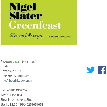
heerlijk
zoeken
Nederland
murb
Javaplein 12D
1094HW Amsterdam
info@heerlijkzoeken.nl
Tel: +31614369752
KvK: 08225054
Btw: NL001580472B02
Bank: NL30 TRIO 0254651658