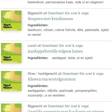
boerenkool, parmezaanse kaas, rode ui en slagroom
Bijgerecht uit
Greenfeast 50x snel & vega
:
Bospeen met kruidensaus
Ingrediënten:
basilicum, citroen, crème fraîche, dille, peterselie, sjalot
en wortel
Lunch uit
Greenfeast 50x snel & vega
:
Aardappeltortilla volgens James
Ingrediënten:
aardappel, boter, ei en sjalot
Diner / hoofdgerecht uit
Greenfeast 50x snel & vega
:
Kluwen van wortelgroenten
Ingrediënten:
aardappelen, olijfolie, pastinaak, pompoenpitten,
rozemarijn, ui en wortelen
Bijgerecht uit
Greenfeast 50x snel & vega
:
Gegrilde courgette met basilicum en citroen