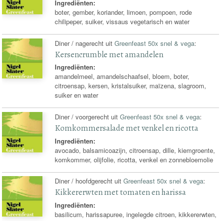
Ingrediënten:
boter, gember, koriander, limoen, pompoen, rode
chilipeper, suiker, vissaus vegetarisch en water
Diner / nagerecht uit
Greenfeast 50x snel & vega
:
Kersencrumble met amandelen
Ingrediënten:
amandelmeel, amandelschaafsel, bloem, boter,
citroensap, kersen, kristalsuiker, maïzena, slagroom,
suiker en water
Diner / voorgerecht uit
Greenfeast 50x snel & vega
:
Komkommersalade met venkel en ricotta
Ingrediënten:
avocado, balsamicoazijn, citroensap, dille, kiemgroente,
komkommer, olijfolie, ricotta, venkel en zonnebloemolie
Diner / hoofdgerecht uit
Greenfeast 50x snel & vega
:
Kikkererwten met tomaten en harissa
Ingrediënten:
basilicum, harissapuree, ingelegde citroen, kikkererwten,