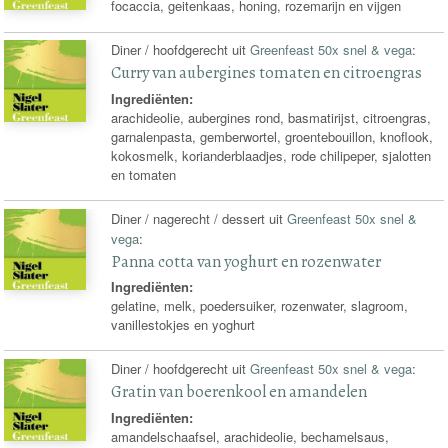
focaccia, geitenkaas, honing, rozemarijn en vijgen
Diner / hoofdgerecht uit
Greenfeast 50x snel & vega
:
Curry van aubergines tomaten en citroengras
Ingrediënten:
arachideolie, aubergines rond, basmatirijst, citroengras,
garnalenpasta, gemberwortel, groentebouillon, knoflook,
kokosmelk, korianderblaadjes, rode chilipeper, sjalotten
en tomaten
Diner / nagerecht / dessert uit
Greenfeast 50x snel &
vega
:
Panna cotta van yoghurt en rozenwater
Ingrediënten:
gelatine, melk, poedersuiker, rozenwater, slagroom,
vanillestokjes en yoghurt
Diner / hoofdgerecht uit
Greenfeast 50x snel & vega
:
Gratin van boerenkool en amandelen
Ingrediënten:
amandelschaafsel, arachideolie, bechamelsaus,