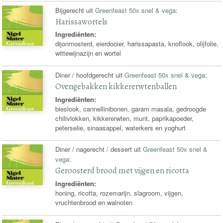
Bijgerecht uit
Greenfeast 50x snel & vega
:
Harissawortels
Ingrediënten:
dijonmosterd, eierdooier, harissapasta, knoflook, olijfolie,
wittewijnazijn en wortel
Diner / hoofdgerecht uit
Greenfeast 50x snel & vega
:
Ovengebakken kikkererwtenballen
Ingrediënten:
bieslook, cannellinibonen, garam masala, gedroogde
chilivlokken, kikkererwten, munt, paprikapoeder,
peterselie, sinaasappel, waterkers en yoghurt
Diner / nagerecht / dessert uit
Greenfeast 50x snel &
vega
:
Geroosterd brood met vijgen en ricotta
Ingrediënten:
honing, ricotta, rozemarijn, slagroom, vijgen,
vruchtenbrood en walnoten