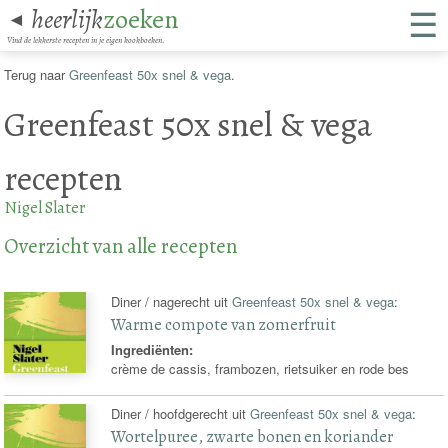
☰
heerlijk
zoeken
◄
Vind de lekkerste recepten in je eigen kookboeken.
Terug naar
Greenfeast 50x snel & vega
.
Greenfeast 50x snel & vega
recepten
Nigel Slater
Overzicht van alle recepten
Diner / nagerecht uit
Greenfeast 50x snel & vega
:
Warme compote van zomerfruit
Ingrediënten:
crème de cassis, frambozen, rietsuiker en rode bes
Diner / hoofdgerecht uit
Greenfeast 50x snel & vega
:
Wortelpuree, zwarte bonen en koriander