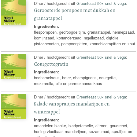
Diner / hoofdgerecht uit
Greenfeast 50x snel & vega
:
Geroosterde pompoen met dukkah en
granaatappel
Ingrediënten:
flespompoen, gedroogde tijm, granaatappel, hennepzaad,
komijnzaad, korianderzaad, nigellazaad, olijfolie,
pistachenoten, pompoenpitten, zonnebloempitten en zout
Diner / hoofdgerecht uit
Greenfeast 50x snel & vega
:
Courgettegratin
Ingrediënten:
bechamelsaus, boter, champignons, courgette,
mozzarella, olie en parmezaanse kaas
Diner / hoofdgerecht uit
Greenfeast 50x snel & vega
:
Salade van spruitjes mandarijnen en
winterappel
Ingrediënten:
amandelen blanke, bladpeterselie, citroen, goudrenet,
honing vloeibaar, mandarijnen, sezamzaad, spruitjes en