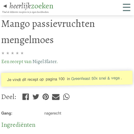
☰
heerlijk
zoeken
◄
Vind de lekkerste recepten in je eigen kookboeken.
Mango passievruchten
mengelmoes
★
★
★
★
★
Een recept van
Nigel Slater
.
.
Greenfeast 50x snel & vega
in
pagina 100
Je vindt dit recept op
Deel
:
Gang:
nagerecht
Ingrediënten