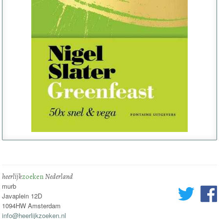
heerlijk
zoeken
Nederland
murb
Javaplein 12D
1094HW Amsterdam
info@heerlijkzoeken.nl