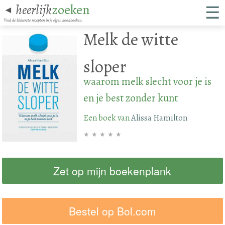
☰
heerlijk
zoeken
◄
Vind de lekkerste recepten in je eigen kookboeken.
Melk de witte
sloper
waarom melk slecht voor je is
en je best zonder kunt
Een boek van
Alissa Hamilton
★
★
★
★
★
Zet op mijn boekenplank
Bestel op Bol.com