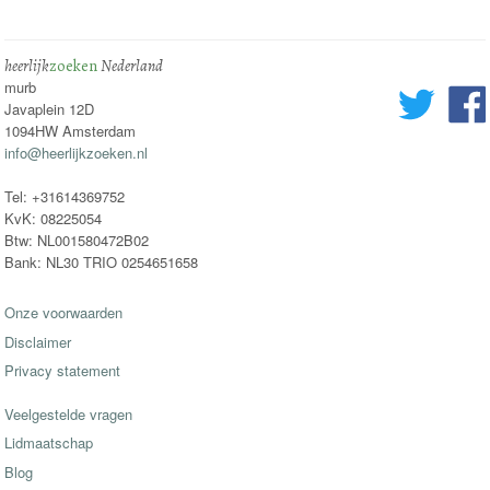
heerlijk
zoeken
Nederland
murb
Javaplein 12D
1094HW Amsterdam
info@heerlijkzoeken.nl
Tel: +31614369752
KvK: 08225054
Btw: NL001580472B02
Bank: NL30 TRIO 0254651658
Onze voorwaarden
Disclaimer
Privacy statement
Veelgestelde vragen
Lidmaatschap
Blog