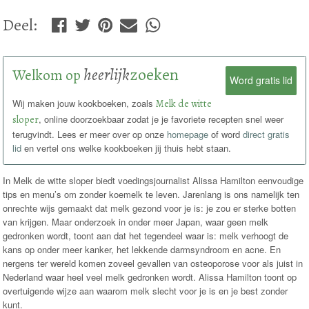
Deel
:
heerlijk
zoeken
Welkom op
Word gratis lid
Wij maken jouw kookboeken, zoals
Melk de witte
sloper
, online doorzoekbaar zodat je je favoriete recepten snel weer
terugvindt. Lees er meer over op onze
homepage
of word
direct gratis
lid
en vertel ons welke kookboeken jij thuis hebt staan.
In Melk de witte sloper biedt voedingsjournalist Alissa Hamilton eenvoudige
tips en menu’s om zonder koemelk te leven. Jarenlang is ons namelijk ten
onrechte wijs gemaakt dat melk gezond voor je is: je zou er sterke botten
van krijgen. Maar onderzoek in onder meer Japan, waar geen melk
gedronken wordt, toont aan dat het tegendeel waar is: melk verhoogt de
kans op onder meer kanker, het lekkende darmsyndroom en acne. En
nergens ter wereld komen zoveel gevallen van osteoporose voor als juist in
Nederland waar heel veel melk gedronken wordt. Alissa Hamilton toont op
overtuigende wijze aan waarom melk slecht voor je is en je best zonder
kunt.