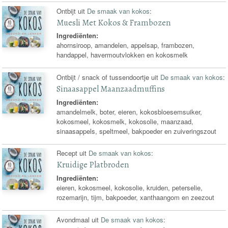
Ontbijt uit
De smaak van kokos
:
Muesli Met Kokos & Frambozen
Ingrediënten:
ahornsiroop, amandelen, appelsap, frambozen,
handappel, havermoutvlokken en kokosmelk
Ontbijt / snack of tussendoortje uit
De smaak van kokos
:
Sinaasappel Maanzaadmuffins
Ingrediënten:
amandelmelk, boter, eieren, kokosbloesemsuiker,
kokosmeel, kokosmelk, kokosolie, maanzaad,
sinaasappels, speltmeel, bakpoeder en zuiveringszout
Recept uit
De smaak van kokos
:
Kruidige Platbroden
Ingrediënten:
eieren, kokosmeel, kokosolie, kruiden, peterselie,
rozemarijn, tijm, bakpoeder, xanthaangom en zeezout
Avondmaal uit
De smaak van kokos
: