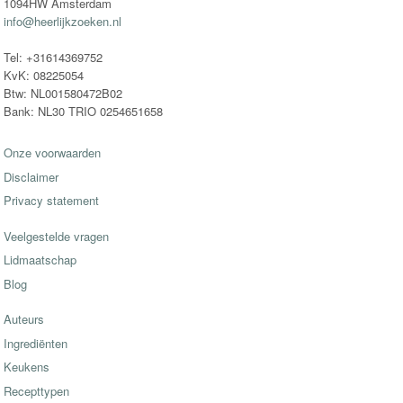
1094HW Amsterdam
info@heerlijkzoeken.nl
Tel: +31614369752
KvK: 08225054
Btw: NL001580472B02
Bank: NL30 TRIO 0254651658
Onze voorwaarden
Disclaimer
Privacy statement
Veelgestelde vragen
Lidmaatschap
Blog
Auteurs
Ingrediënten
Keukens
Recepttypen