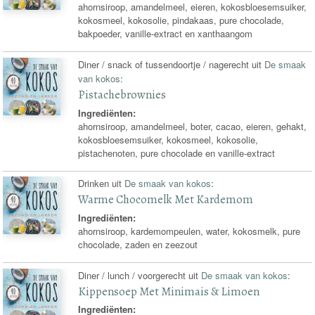
ahornsiroop, amandelmeel, eieren, kokosbloesemsuiker,
kokosmeel, kokosolie, pindakaas, pure chocolade,
bakpoeder, vanille-extract en xanthaangom
Diner / snack of tussendoortje / nagerecht uit
De smaak
van kokos
:
Pistachebrownies
Ingrediënten:
ahornsiroop, amandelmeel, boter, cacao, eieren, gehakt,
kokosbloesemsuiker, kokosmeel, kokosolie,
pistachenoten, pure chocolade en vanille-extract
Drinken uit
De smaak van kokos
:
Warme Chocomelk Met Kardemom
Ingrediënten:
ahornsiroop, kardemompeulen, water, kokosmelk, pure
chocolade, zaden en zeezout
Diner / lunch / voorgerecht uit
De smaak van kokos
:
Kippensoep Met Minimais & Limoen
Ingrediënten: