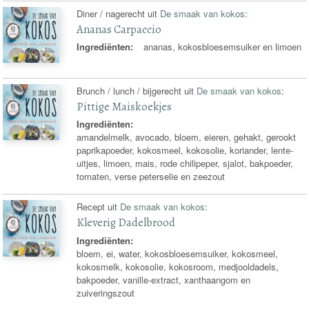
Diner / nagerecht uit
De smaak van kokos
:
Ananas Carpaccio
Ingrediënten:
ananas, kokosbloesemsuiker en limoen
Brunch / lunch / bijgerecht uit
De smaak van kokos
:
Pittige Maiskoekjes
Ingrediënten:
amandelmelk, avocado, bloem, eieren, gehakt, gerookt
paprikapoeder, kokosmeel, kokosolie, koriander, lente-
uitjes, limoen, mais, rode chilipeper, sjalot, bakpoeder,
tomaten, verse peterselie en zeezout
Recept uit
De smaak van kokos
:
Kleverig Dadelbrood
Ingrediënten:
bloem, ei, water, kokosbloesemsuiker, kokosmeel,
kokosmelk, kokosolie, kokosroom, medjooldadels,
bakpoeder, vanille-extract, xanthaangom en
zuiveringszout