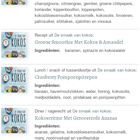
champignons, citroengras, gember, groene chilipepers,
koriander, kippenbouillon, kippenpoten,
kokosbloesemsuiker, kokosmelk, kokosolie, limoenen,
palmsuiker, shiitakes, sjalotten en vissaus
Recept uit
De smaak van kokos
:
Groene Smoothie Met Kokos & Amandel
Ingrediënten:
bananen, spinazie en kokoswater
Lunch / snack of tussendoortje uit
De smaak van kokos
:
Cranberry Pompoenpitrepen
Ingrediënten:
banaan, havermoutvlokken, water, honing, kokosolie,
medjooldadels, noot, pindakaas en pompoenpitten
Diner / nagerecht uit
De smaak van kokos
:
Kokoscrème Met Geroosterde Ananas
Ingrediënten:
ananas, gelatine, kokosbloesemsuiker, kokosmelk,
merg, nootmuskaat en vanillestokje