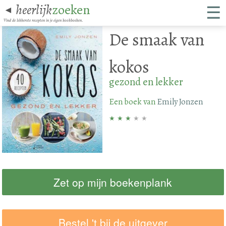
☰
heerlijk
zoeken
◄
Vind de lekkerste recepten in je eigen kookboeken.
De smaak van
kokos
gezond en lekker
Een boek van
Emily Jonzen
★
★
★
★
★
Zet op mijn boekenplank
Bestel 't bij de uitgever