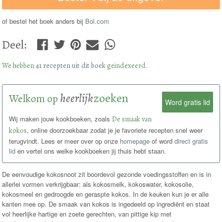
of bestel het boek anders bij
Bol.com
Deel
:
We hebben
41 recepten uit dit boek
geindexeerd.
heerlijk
zoeken
Welkom op
Word gratis lid
Wij maken jouw kookboeken, zoals
De smaak van
kokos
, online doorzoekbaar zodat je je favoriete recepten snel weer
terugvindt. Lees er meer over op onze
homepage
of word
direct gratis
lid
en vertel ons welke kookboeken jij thuis hebt staan.
De eenvoudige kokosnoot zit boordevol gezonde voedingsstoffen en is in
allerlei vormen verkrijgbaar: als kokosmelk, kokoswater, kokosolie,
kokosmeel en gedroogde en geraspte kokos. In de keuken kun je er alle
kanten mee op. De smaak van kokos is ingedeeld op ingrediënt en staat
vol heerlijke hartige en zoete gerechten, van pittige kip met