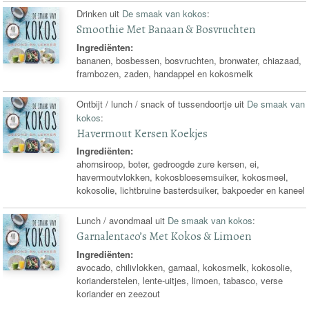
Drinken uit
De smaak van kokos
:
Smoothie Met Banaan & Bosvruchten
Ingrediënten:
bananen, bosbessen, bosvruchten, bronwater, chiazaad,
frambozen, zaden, handappel en kokosmelk
Ontbijt / lunch / snack of tussendoortje uit
De smaak van
kokos
:
Havermout Kersen Koekjes
Ingrediënten:
ahornsiroop, boter, gedroogde zure kersen, ei,
havermoutvlokken, kokosbloesemsuiker, kokosmeel,
kokosolie, lichtbruine basterdsuiker, bakpoeder en kaneel
Lunch / avondmaal uit
De smaak van kokos
:
Garnalentaco’s Met Kokos & Limoen
Ingrediënten:
avocado, chilivlokken, garnaal, kokosmelk, kokosolie,
korianderstelen, lente-uitjes, limoen, tabasco, verse
koriander en zeezout