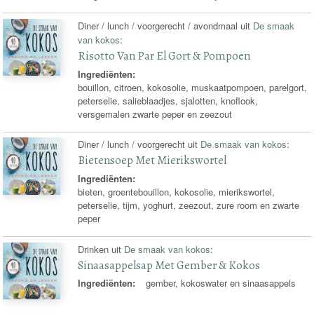
Diner / lunch / voorgerecht / avondmaal uit
De smaak
van kokos
:
Risotto Van Par El Gort & Pompoen
Ingrediënten:
bouillon, citroen, kokosolie, muskaatpompoen, parelgort,
peterselie, salieblaadjes, sjalotten, knoflook,
versgemalen zwarte peper en zeezout
Diner / lunch / voorgerecht uit
De smaak van kokos
:
Bietensoep Met Mierikswortel
Ingrediënten:
bieten, groentebouillon, kokosolie, mierikswortel,
peterselie, tijm, yoghurt, zeezout, zure room en zwarte
peper
Drinken uit
De smaak van kokos
:
Sinaasappelsap Met Gember & Kokos
Ingrediënten:
gember, kokoswater en sinaasappels