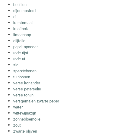
bouillon
dijonmosterd
ei
kerstomaat
knoflook
limoensap
olijfolie
paprikapoeder
rode rijst
rode ui
sla
sperziebonen
tuinbonen
verse koriander
verse peterselie
verse tonijn
versgemalen zwarte peper
water
wittewijnazijn
zonnebloemolie
zout
zwarte olijven