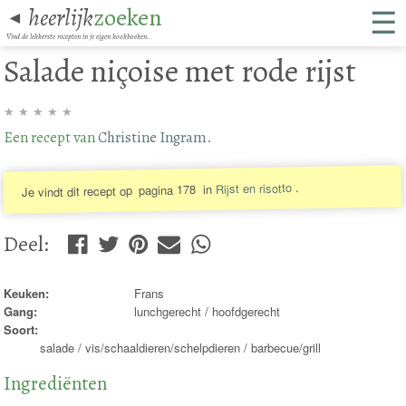
☰
heerlijk
zoeken
◄
Vind de lekkerste recepten in je eigen kookboeken.
Salade niçoise met rode rijst
★
★
★
★
★
Een recept van
Christine Ingram
.
.
Rijst en risotto
in
pagina 178
Je vindt dit recept op
Deel
:
Keuken:
Frans
Gang:
lunchgerecht / hoofdgerecht
Soort:
salade / vis/schaaldieren/schelpdieren / barbecue/grill
Ingrediënten