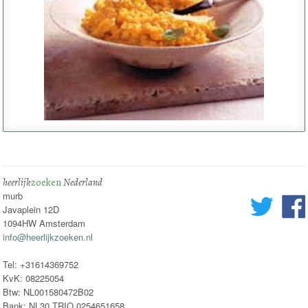
heerlijk
zoeken
Nederland
murb
Javaplein 12D
1094HW Amsterdam
info@heerlijkzoeken.nl
Tel: +31614369752
KvK: 08225054
Btw: NL001580472B02
Bank: NL30 TRIO 0254651658