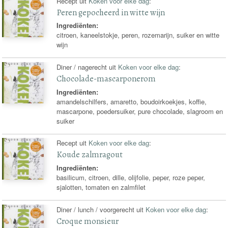
Recept uit
Koken voor elke dag
:
Peren gepocheerd in witte wijn
Ingrediënten:
citroen, kaneelstokje, peren, rozemarijn, suiker en witte
wijn
Diner / nagerecht uit
Koken voor elke dag
:
Chocolade-mascarponerom
Ingrediënten:
amandelschilfers, amaretto, boudoirkoekjes, koffie,
mascarpone, poedersuiker, pure chocolade, slagroom en
suiker
Recept uit
Koken voor elke dag
:
Koude zalmragout
Ingrediënten:
basilicum, citroen, dille, olijfolie, peper, roze peper,
sjalotten, tomaten en zalmfilet
Diner / lunch / voorgerecht uit
Koken voor elke dag
:
Croque monsieur