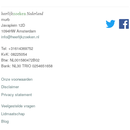
heerlijk
zoeken
Nederland
murb
Javaplein 12D
1094HW Amsterdam
info@heerlijkzoeken.nl
Tel: +31614369752
KvK: 08225054
Btw: NL001580472B02
Bank: NL30 TRIO 0254651658
Onze voorwaarden
Disclaimer
Privacy statement
Veelgestelde vragen
Lidmaatschap
Blog