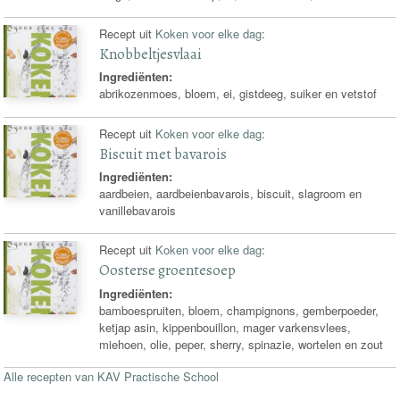
Recept uit
Koken voor elke dag
:
Knobbeltjesvlaai
Ingrediënten:
abrikozenmoes, bloem, ei, gistdeeg, suiker en vetstof
Recept uit
Koken voor elke dag
:
Biscuit met bavarois
Ingrediënten:
aardbeien, aardbeienbavarois, biscuit, slagroom en
vanillebavarois
Recept uit
Koken voor elke dag
:
Oosterse groentesoep
Ingrediënten:
bamboespruiten, bloem, champignons, gemberpoeder,
ketjap asin, kippenbouillon, mager varkensvlees,
miehoen, olie, peper, sherry, spinazie, wortelen en zout
Alle recepten van KAV Practische School