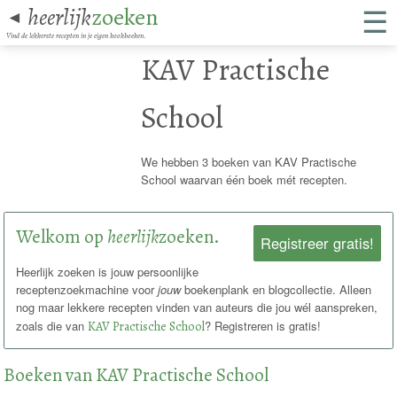
☰
heerlijk
zoeken
◄
Vind de lekkerste recepten in je eigen kookboeken.
KAV Practische
School
We hebben 3 boeken van KAV Practische
School waarvan één boek mét recepten.
Welkom op
heerlijk
zoeken.
Registreer gratis!
Heerlijk zoeken is jouw persoonlijke
receptenzoekmachine voor
jouw
boekenplank en blogcollectie. Alleen
nog maar lekkere recepten vinden van auteurs die jou wél aanspreken,
zoals die van
KAV Practische School
? Registreren is gratis!
Boeken van KAV Practische School