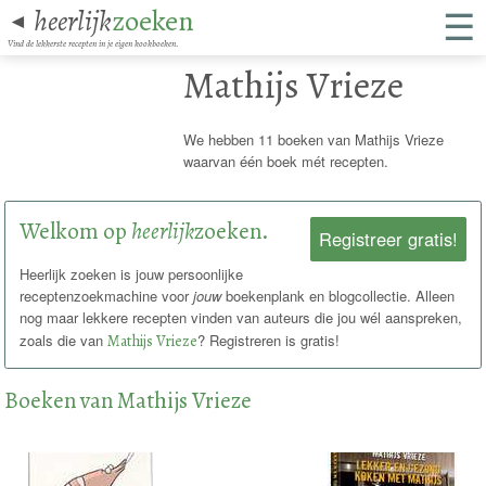
☰
heerlijk
zoeken
◄
Vind de lekkerste recepten in je eigen kookboeken.
Mathijs Vrieze
We hebben 11 boeken van Mathijs Vrieze
waarvan één boek mét recepten.
Welkom op
heerlijk
zoeken.
Registreer gratis!
Heerlijk zoeken is jouw persoonlijke
receptenzoekmachine voor
jouw
boekenplank en blogcollectie. Alleen
nog maar lekkere recepten vinden van auteurs die jou wél aanspreken,
zoals die van
Mathijs Vrieze
? Registreren is gratis!
Boeken van Mathijs Vrieze