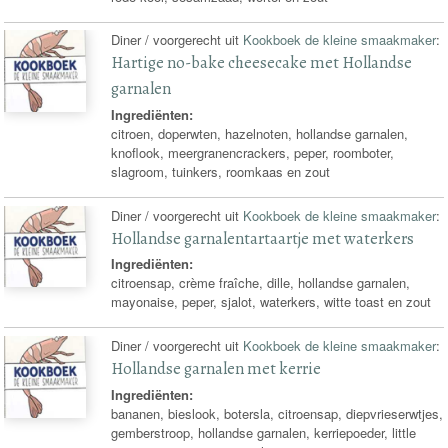
Diner / voorgerecht uit
Kookboek de kleine smaakmaker
:
Hartige no-bake cheesecake met Hollandse
garnalen
Ingrediënten:
citroen, doperwten, hazelnoten, hollandse garnalen,
knoflook, meergranencrackers, peper, roomboter,
slagroom, tuinkers, roomkaas en zout
Diner / voorgerecht uit
Kookboek de kleine smaakmaker
:
Hollandse garnalentartaartje met waterkers
Ingrediënten:
citroensap, crème fraîche, dille, hollandse garnalen,
mayonaise, peper, sjalot, waterkers, witte toast en zout
Diner / voorgerecht uit
Kookboek de kleine smaakmaker
:
Hollandse garnalen met kerrie
Ingrediënten:
bananen, bieslook, botersla, citroensap, diepvrieserwtjes,
gemberstroop, hollandse garnalen, kerriepoeder, little