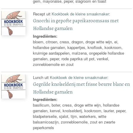
gem, mayonaise, peper, slagroom en toast
Recept uit
Kookboek de kleine smaakmaker
:
Gnocchi in gepofte paprikaroomsaus met
Hollandse garnalen
Ingrediënten:
bloem, citroen, cress, dragon, droge witte wijn, ei,
hollandse garnalen, kappertjes, knoflook, kookroom,
kruimige aardappelen, maïzena, ongepelde hollandse
garnalen, peper, rode paprika uit pot, venkel,
zonnebloemolie en zout
Lunch uit
Kookboek de kleine smaakmaker
:
Gegrilde knolselderij met frisse beurre blanc en
Hollandse garnalen
Ingrediënten:
basilicum, boter, cress, droge witte wijn, hollandse
garnalen, kervel, knolselderij, kookroom, laurier, peper,
bladpeterselie, sjalot, tijm, waterkers, witte
balsamicoazijn, zonnebloemolie, zout en zwarte
peperkorrels