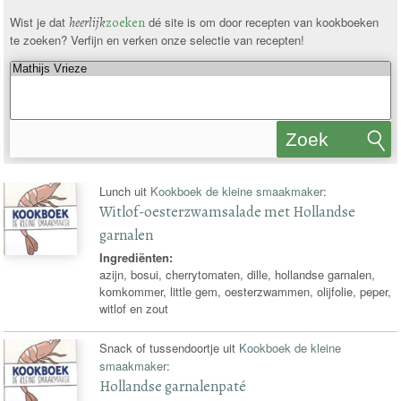
Wist je dat
heerlijk
zoeken
dé site is om door recepten van kookboeken
te zoeken? Verfijn en verken onze selectie van recepten!
Zoek
recepten
Lunch uit
Kookboek de kleine smaakmaker
:
Witlof-oesterzwamsalade met Hollandse
garnalen
Ingrediënten:
azijn, bosui, cherrytomaten, dille, hollandse garnalen,
komkommer, little gem, oesterzwammen, olijfolie, peper,
witlof en zout
Snack of tussendoortje uit
Kookboek de kleine
smaakmaker
:
Hollandse garnalenpaté