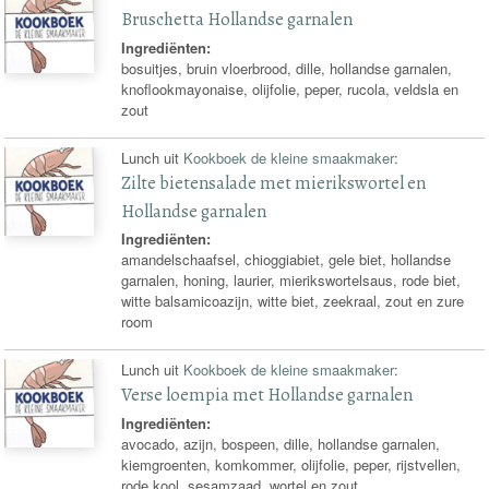
Bruschetta Hollandse garnalen
Ingrediënten:
bosuitjes, bruin vloerbrood, dille, hollandse garnalen,
knoflookmayonaise, olijfolie, peper, rucola, veldsla en
zout
Lunch uit
Kookboek de kleine smaakmaker
:
Zilte bietensalade met mierikswortel en
Hollandse garnalen
Ingrediënten:
amandelschaafsel, chioggiabiet, gele biet, hollandse
garnalen, honing, laurier, mierikswortelsaus, rode biet,
witte balsamicoazijn, witte biet, zeekraal, zout en zure
room
Lunch uit
Kookboek de kleine smaakmaker
:
Verse loempia met Hollandse garnalen
Ingrediënten:
avocado, azijn, bospeen, dille, hollandse garnalen,
kiemgroenten, komkommer, olijfolie, peper, rijstvellen,
rode kool, sesamzaad, wortel en zout