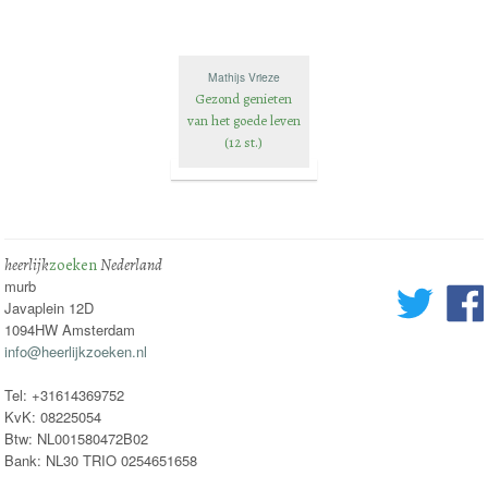
Mathijs Vrieze
Gezond genieten
van het goede leven
(12 st.)
heerlijk
zoeken
Nederland
murb
Javaplein 12D
1094HW Amsterdam
info@heerlijkzoeken.nl
Tel: +31614369752
KvK: 08225054
Btw: NL001580472B02
Bank: NL30 TRIO 0254651658