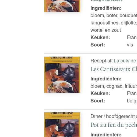
Ingrediënten:
bloem, boter, bouquet
langoustines, olijfolie,
wortel en zout
Keuken:
Fran
Soort:
vis
Recept uit
La cuisine
Les Cartisseaux C
Ingrediënten:
bloem, cognac, frituur
Keuken:
Fran
Soort:
beig
Diner / hoofdgerecht 
Pot au feu du pech
Ingrediënten: