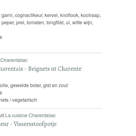
 garni, cognaclikeur, kervel, knoflook, koolraap,
 peper, prei, tomaten, tongfilet, ui, witte wijn,
s
 Charentaise
:
harentais - Beignets ut Charente
olie, gewelde boter, gist en zout
s
nets / vegetarisch
uit
La cuisine Charentaise
:
eur - Vissersstoofpotje