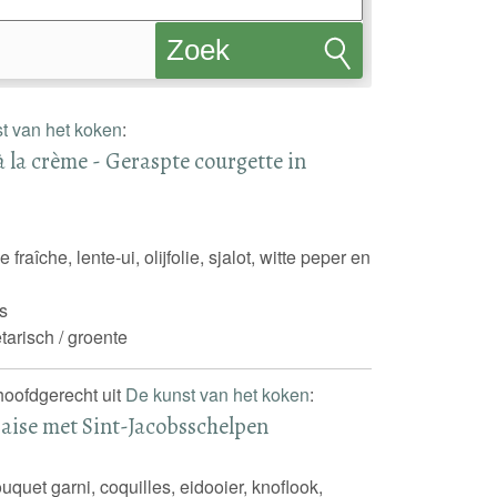
Zoek
recepten
t van het koken
:
 la crème - Geraspte courgette in
 fraîche, lente-ui, olijfolie, sjalot, witte peper en
s
tarisch / groente
 hoofdgerecht uit
De kunst van het koken
:
aise met Sint-Jacobsschelpen
uquet garni, coquilles, eidooier, knoflook,