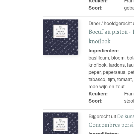
Keuken:
Fran
Soort:
geba
Diner / hoofdgerecht 
Boeuf au pistou -
knoflook
Ingrediënten:
basilicum, bloem, bot
knoflook, lardons, lau
peper, pepersaus, pet
tabasco, tijm, tomaat
rode wijn en zout
Keuken:
Fran
Soort:
stoo
Bijgerecht uit
De kuns
Concombres persi
Ingrediënten: