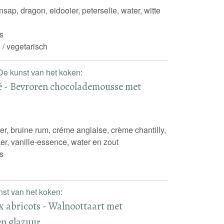
ensap, dragon, eidooier, peterselie, water, witte
s
 / vegetarisch
De kunst van het koken
:
cé - Bevroren chocolademousse met
ter, bruine rum, créme anglaise, crème chantilly,
ker, vanille-essence, water en zout
s
nst van het koken
:
x abricots - Walnoottaart met
en glazuur