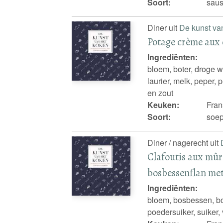
Soort:
sau
Diner uit
De kunst va
Potage crème aux 
Ingrediënten:
bloem, boter, droge wi
laurier, melk, peper, p
en zout
Keuken:
Fran
Soort:
soep
Diner / nagerecht uit
Clafoutis aux mûre
bosbessenflan met
Ingrediënten:
bloem, bosbessen, bot
poedersuiker, suiker,