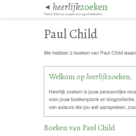
heerlijk
zoeken
◄
Vind de lekkerste recepten in je eigen kookboeken.
Paul Child
We hebben 2 boeken van Paul Child waarv
Welkom op
heerlijk
zoeken.
Heerlijk zoeken is jouw persoonlijke r
voor
jouw
boekenplank en blogcollectie.
van auteurs die jou wél aanspreken, zoa
Boeken van Paul Child