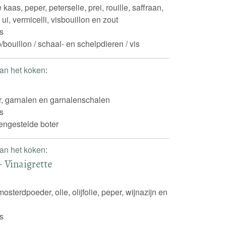
 kaas, peper, peterselie, prei, rouille, saffraan,
ui, vermicelli, visbouillon en zout
s
/bouillon / schaal- en schelpdieren / vis
an het koken
:
r, garnalen en garnalenschalen
s
ngestelde boter
an het koken
:
- Vinaigrette
osterdpoeder, olie, olijfolie, peper, wijnazijn en
s