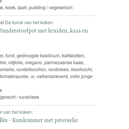
s
k, koek, taart, pudding / vegetarisch
uit
De kunst van het koken
:
 Runderstoofpot met kruiden, kaas en
er, fond, gedroogde basilicum, kalfsbotten,
rier, olijfolie, oregano, parmezaanse kaas,
erselie, runderbouillon, rundvlees, stoofvocht,
, tomatenpuree, ui, varkenszwoerd, volle jonge
s
fgerecht / rundvlees
t van het koken
:
llés - Komkommer met peterselie