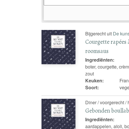
Bijgerecht uit
De kuns
Courgette rapées à
roomsaus
Ingrediënten:
boter, courgette, crème
zout
Keuken:
Fran
Soort:
vege
Diner / voorgerecht /
Gebonden boullab
Ingrediënten:
aardappelen, aïoli, bo