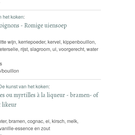
s
n het koken
:
oignons - Romige uiensoep
tte wijn, kerriepoeder, kervel, kippenbouillon,
eterselie, rijst, slagroom, ui, voorgerecht, water
s
/bouillon
De kunst van het koken
:
s ou myrtilles à la liqueur - bramen- of
 likeur
er, bramen, cognac, ei, kirsch, melk,
 vanille-essence en zout