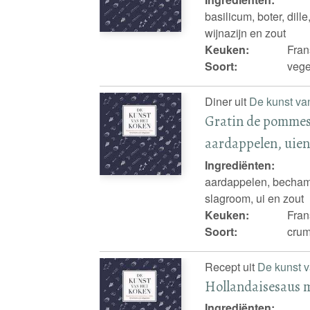
basilicum, boter, dill
wijnazijn en zout
Keuken:
Fran
Soort:
vege
Diner uit
De kunst va
Gratin de pommes 
aardappelen, uien
Ingrediënten:
aardappelen, bechamel
slagroom, ui en zout
Keuken:
Fran
Soort:
crum
Recept uit
De kunst v
Hollandaisesaus 
Ingrediënten: