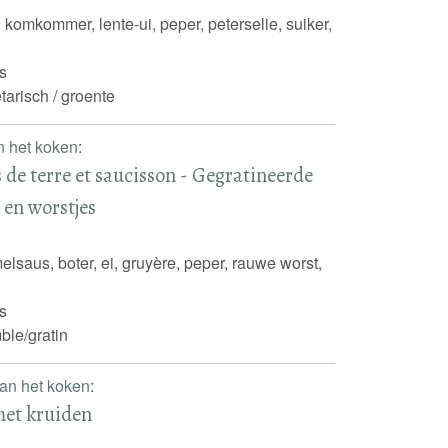
e, komkommer, lente-ui, peper, peterselie, suiker,
s
tarisch / groente
n het koken
:
de terre et saucisson - Gegratineerde
 en worstjes
saus, boter, ei, gruyère, peper, rauwe worst,
s
ble/gratin
an het koken
:
met kruiden