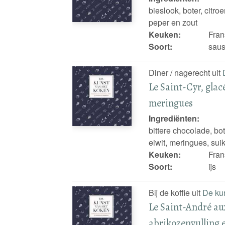
bieslook, boter, citro
peper en zout
Keuken:
Fran
Soort:
saus
Diner / nagerecht uit
Le Saint-Cyr, gla
meringues
Ingrediënten:
bittere chocolade, bo
eiwit, meringues, sui
Keuken:
Fran
Soort:
ijs
Bij de koffie uit
De ku
Le Saint-André au
abrikozenvulling 