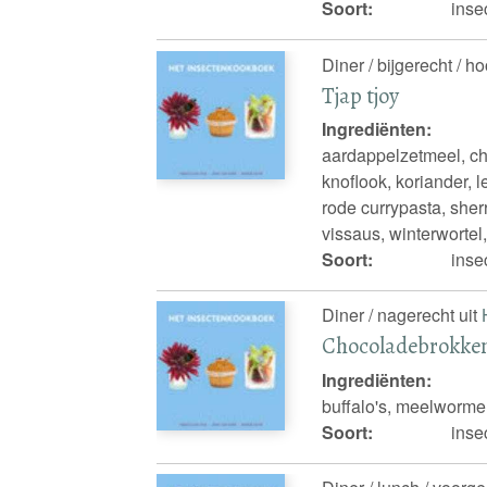
Soort:
insec
Diner / bijgerecht / h
Tjap tjoy
Ingrediënten:
aardappelzetmeel, ch
knoflook, koriander, 
rode currypasta, sher
vissaus, winterworte
Soort:
inse
Diner / nagerecht uit
Chocoladebrokke
Ingrediënten:
buffalo's, meelworme
Soort:
inse