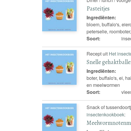
Diner / lunch / voorge
Pasteitjes
Ingrediënten:
bloem, buffalo's, eie
peterselie, roomboter
Soort:
inse
Recept uit
Het insec
Snelle gehaktball
Ingrediënten:
boter, buffalo's, ei, 
en meelwormen
Soort:
vlee
Snack of tussendoortj
insectenkookboek
:
Meelwormnotenm