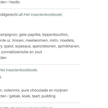
ten / risotto
oofdgerecht uit
Het insectenkookboek
:
ampignon, gele paprika, kippenbouillon,
lente ui, limoen, meelwormen, mirin, noedels,
ry, sjalot, sojasaus, sperziebonen, sprinkhanen,
l, zonnebloemolie en zout
cten
Het insectenkookboek
:
n
n, notenmix, pure chocolade en rozijnen
cten / gebak, koek, taart, pudding