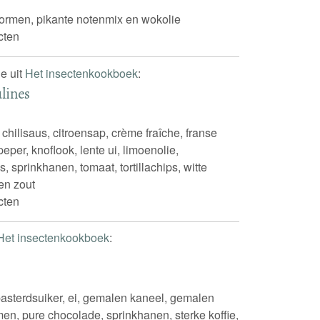
ormen, pikante notenmix en wokolie
cten
e uit
Het insectenkookboek
:
lines
 chilisaus, citroensap, crème fraîche, franse
eper, knoflook, lente ui, limoenolie,
 sprinkhanen, tomaat, tortillachips, witte
en zout
cten
Het insectenkookboek
:
basterdsuiker, ei, gemalen kaneel, gemalen
en, pure chocolade, sprinkhanen, sterke koffie,