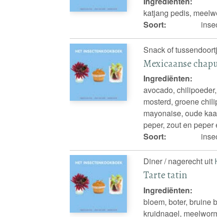
Ingrediënten:
katjang pedis, meelw
Soort:
inse
Snack of tussendoortj
Mexicaanse chapu
Ingrediënten:
avocado, chilipoeder,
mosterd, groene chilip
mayonaise, oude kaas,
peper, zout en peper 
Soort:
inse
Diner / nagerecht uit
Tarte tatin
Ingrediënten:
bloem, boter, bruine 
kruidnagel, meelworm