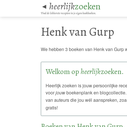
heerlijk
zoeken
◄
Vind de lekkerste recepten in je eigen kookboeken.
Henk van Gurp
We hebben 3 boeken van Henk van Gurp w
Welkom op
heerlijk
zoeken.
Heerlijk zoeken is jouw persoonlijke r
voor
jouw
boekenplank en blogcollectie.
van auteurs die jou wél aanspreken, zoa
gratis!
Boeken van Henk van Gurp