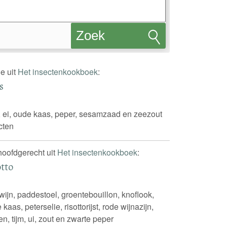
Zoek
recepten
e uit
Het insectenkookboek
:
s
s, ei, oude kaas, peper, sesamzaad en zeezout
cten
 hoofdgerecht uit
Het insectenkookboek
:
tto
 wijn, paddestoel, groentebouillon, knoflook,
kaas, peterselie, risottorijst, rode wijnazijn,
n, tijm, ui, zout en zwarte peper