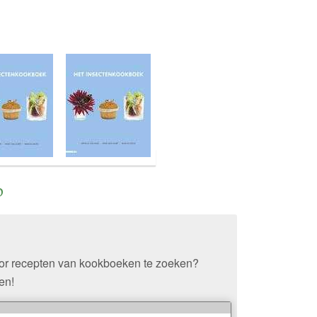
p
oor recepten van kookboeken te zoeken?
en!