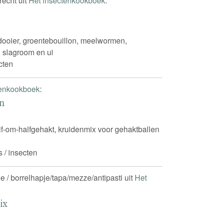
recht uit
Het insectenkookboek
:
rdooier, groentebouillon, meelwormen,
, slagroom en ui
cten
tenkookboek
:
en
half-om-halfgehakt, kruidenmix voor gehaktballen
s / insecten
e / borrelhapje/tapa/mezze/antipasti uit
Het
ix