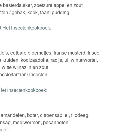
itte basterdsuiker, zoetzure appel en zout
cten / gebak, koek, taart, pudding
it
Het insectenkookboek
:
lo's, eetbare bloemetjes, franse mosterd, frisee,
kruiden, koolzaadolie, radijs, ui, winterwortel,
, witte wijnazijn en zout
accio/tartaar / insecten
Het insectenkookboek
:
amandelen, boter, citroensap, ei, filodeeg,
oensap, meelwormen, pecannoten,
ater