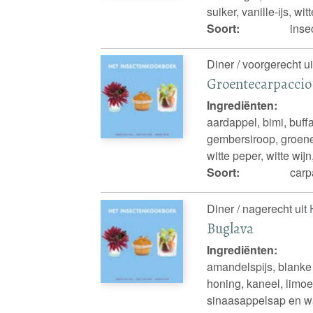
suiker, vanille-ijs, w
Soort:
inse
Diner / voorgerecht u
Groentecarpaccio
Ingrediënten:
aardappel, bimi, buffa
gembersiroop, groene 
witte peper, witte wijn
Soort:
carp
Diner / nagerecht uit
Buglava
Ingrediënten:
amandelspijs, blanke 
honing, kaneel, lim
sinaasappelsap en w