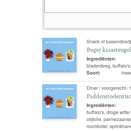
Snack of tussendoortj
Bugsy kaasstengel
Ingrediënten:
bladerdeeg, buffalo'
Soort:
inse
Diner / voorgerecht /
Paddenstoelenriso
Ingrediënten:
buffalo's, droge witte
olijfolie, parmezaanse 
roomboter, sprinkhane