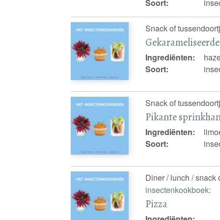
Soort:
inse
Snack of tussendoortj
Gekarameliseerde
Ingrediënten:
haze
Soort:
inse
Snack of tussendoortj
Pikante sprinkha
Ingrediënten:
limo
Soort:
inse
Diner / lunch / snack 
insectenkookboek
:
Pizza
Ingrediënten: