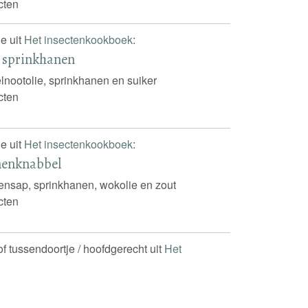
cten
e uit
Het insectenkookboek
:
 sprinkhanen
lnootolie, sprinkhanen en suiker
cten
e uit
Het insectenkookboek
:
nenknabbel
ensap, sprinkhanen, wokolie en zout
cten
of tussendoortje / hoofdgerecht uit
Het