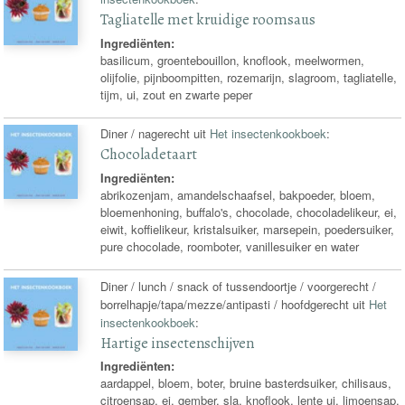
Tagliatelle met kruidige roomsaus
Ingrediënten:
basilicum, groentebouillon, knoflook, meelwormen,
olijfolie, pijnboompitten, rozemarijn, slagroom, tagliatelle,
tijm, ui, zout en zwarte peper
Diner / nagerecht uit
Het insectenkookboek
:
Chocoladetaart
Ingrediënten:
abrikozenjam, amandelschaafsel, bakpoeder, bloem,
bloemenhoning, buffalo's, chocolade, chocoladelikeur, ei,
eiwit, koffielikeur, kristalsuiker, marsepein, poedersuiker,
pure chocolade, roomboter, vanillesuiker en water
Diner / lunch / snack of tussendoortje / voorgerecht /
borrelhapje/tapa/mezze/antipasti / hoofdgerecht uit
Het
insectenkookboek
:
Hartige insectenschijven
Ingrediënten:
aardappel, bloem, boter, bruine basterdsuiker, chilisaus,
citroensap, ei, gember, sla, knoflook, lente ui, limoensap,