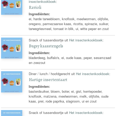
insectenkookboek
:
Ravioli
Ingrediënten:
ei, harde tarwebloem, knoflook, meelwormen, olijfolie,
oregano, parmezaanse kaas, ricotta, spinazie, suiker,
tarwegriesmeel, tomaat in blik, ui, witte peper en zout
Snack of tussendoortje uit
Het insectenkookboek
:
Bugsy kaasstengels
Ingrediënten:
bladerdeeg, buffalo's, ei, oude kaas, peper, sesamzaad
en zeezout
Diner / lunch / hoofdgerecht uit
Het insectenkookboek
:
Hartige insectentaart
Ingrediënten:
basterdsuiker, bloem, boter, ei, gist, kerriepoeder,
knoflook, maïzena, meelwormen, melk, olijfolie, oude
kaas, prei, rode paprika, slagroom, ui en zout
Snack of tussendoortje uit
Het insectenkookboek
: