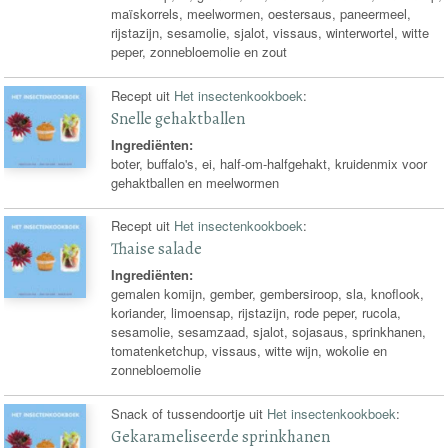
maïskorrels, meelwormen, oestersaus, paneermeel,
rijstazijn, sesamolie, sjalot, vissaus, winterwortel, witte
peper, zonnebloemolie en zout
Recept uit
Het insectenkookboek
:
Snelle gehaktballen
Ingrediënten:
boter, buffalo's, ei, half-om-halfgehakt, kruidenmix voor
gehaktballen en meelwormen
Recept uit
Het insectenkookboek
:
Thaise salade
Ingrediënten:
gemalen komijn, gember, gembersiroop, sla, knoflook,
koriander, limoensap, rijstazijn, rode peper, rucola,
sesamolie, sesamzaad, sjalot, sojasaus, sprinkhanen,
tomatenketchup, vissaus, witte wijn, wokolie en
zonnebloemolie
Snack of tussendoortje uit
Het insectenkookboek
:
Gekarameliseerde sprinkhanen