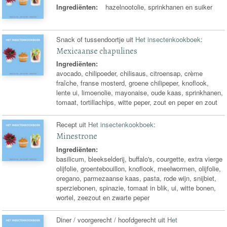
Ingrediënten:
hazelnootolie, sprinkhanen en suiker
Snack of tussendoortje uit
Het insectenkookboek
:
Mexicaanse chapulines
Ingrediënten:
avocado, chilipoeder, chilisaus, citroensap, crème
fraîche, franse mosterd, groene chilipeper, knoflook,
lente ui, limoenolie, mayonaise, oude kaas, sprinkhanen,
tomaat, tortillachips, witte peper, zout en peper en zout
Recept uit
Het insectenkookboek
:
Minestrone
Ingrediënten:
basilicum, bleekselderij, buffalo's, courgette, extra vierge
olijfolie, groentebouillon, knoflook, meelwormen, olijfolie,
oregano, parmezaanse kaas, pasta, rode wijn, snijbiet,
sperziebonen, spinazie, tomaat in blik, ui, witte bonen,
wortel, zeezout en zwarte peper
Diner / voorgerecht / hoofdgerecht uit
Het