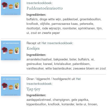
insectenkookboek
:
Paddenstoelenrisotto
Ingrediënten:
buffalo's, droge witte wijn, paddestoel, groentebouillon,
knoflook, olijfolie, parmezaanse kaas, peterselie,
risottorijst, rode wijnazijn, roomboter, sprinkhanen, tijm,
ui, zout en zwarte peper
Recept uit
Het insectenkookboek
:
Koekjes
Ingrediënten:
amandelschaafsel, bakpoeder, boter, buffalo's, ei,
greinsuiker, kaneel, kristalsuiker, patentbloem,
vanillesuiker, witte basterdsuiker, zeeuwse bloem en zout
Diner / bijgerecht / hoofdgerecht uit
Het
insectenkookboek
:
Tjap tjoy
Ingrediënten:
aardappelzetmeel, champignon, gele paprika,
kippenbouillon, knoflook, koriander, lente ui, limoen,