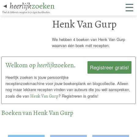
☰
heerlijk
zoeken
◄
Vind de lekkerste recepten in je eigen kookboeken.
Henk Van Gurp
We hebben 4 boeken van Henk Van Gurp
waarvan één boek mét recepten.
Welkom op
heerlijk
zoeken.
Registreer gratis!
Heerlijk zoeken is jouw persoonlijke
receptenzoekmachine voor
jouw
boekenplank en blogcollectie. Alleen
nog maar lekkere recepten vinden van auteurs die jou wél aanspreken,
zoals die van
Henk Van Gurp
? Registreren is gratis!
Boeken van Henk Van Gurp