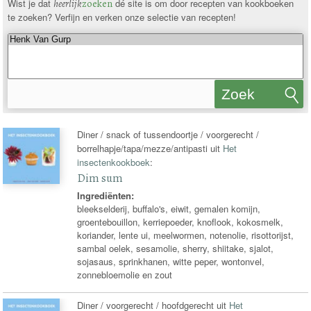
Wist je dat
heerlijk
zoeken
dé site is om door recepten van kookboeken
te zoeken? Verfijn en verken onze selectie van recepten!
Zoek
recepten
Diner / snack of tussendoortje / voorgerecht /
borrelhapje/tapa/mezze/antipasti uit
Het
insectenkookboek
:
Dim sum
Ingrediënten:
bleekselderij, buffalo's, eiwit, gemalen komijn,
groentebouillon, kerriepoeder, knoflook, kokosmelk,
koriander, lente ui, meelwormen, notenolie, risottorijst,
sambal oelek, sesamolie, sherry, shiitake, sjalot,
sojasaus, sprinkhanen, witte peper, wontonvel,
zonnebloemolie en zout
Diner / voorgerecht / hoofdgerecht uit
Het