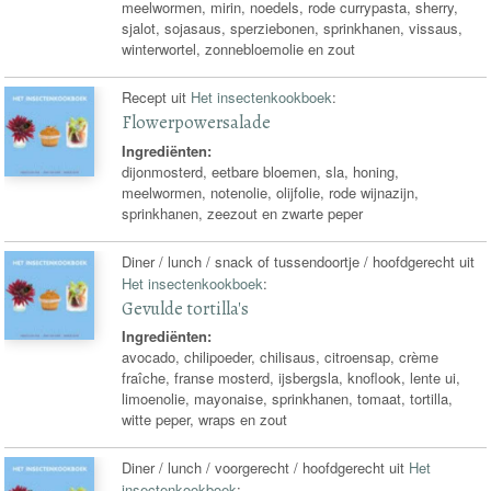
meelwormen, mirin, noedels, rode currypasta, sherry,
sjalot, sojasaus, sperziebonen, sprinkhanen, vissaus,
winterwortel, zonnebloemolie en zout
Recept uit
Het insectenkookboek
:
Flowerpowersalade
Ingrediënten:
dijonmosterd, eetbare bloemen, sla, honing,
meelwormen, notenolie, olijfolie, rode wijnazijn,
sprinkhanen, zeezout en zwarte peper
Diner / lunch / snack of tussendoortje / hoofdgerecht uit
Het insectenkookboek
:
Gevulde tortilla's
Ingrediënten:
avocado, chilipoeder, chilisaus, citroensap, crème
fraîche, franse mosterd, ijsbergsla, knoflook, lente ui,
limoenolie, mayonaise, sprinkhanen, tomaat, tortilla,
witte peper, wraps en zout
Diner / lunch / voorgerecht / hoofdgerecht uit
Het
insectenkookboek
: