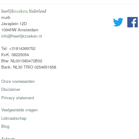
heerlijk
zoeken
Nederland
murb
Javaplein 12D
1094HW Amsterdam
info@heerlijkzoeken.nl
Tel: +31614369752
KvK: 08225054
Btw: NL001580472B02
Bank: NL30 TRIO 0254651658
Onze voorwaarden
Disclaimer
Privacy statement
Veelgestelde vragen
Lidmaatschap
Blog
Auteurs