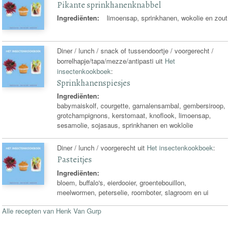
Pikante sprinkhanenknabbel
Ingrediënten:
limoensap, sprinkhanen, wokolie en zout
Diner / lunch / snack of tussendoortje / voorgerecht /
borrelhapje/tapa/mezze/antipasti uit
Het
insectenkookboek
:
Sprinkhanenspiesjes
Ingrediënten:
babymaiskolf, courgette, garnalensambal, gembersiroop,
grotchampignons, kerstomaat, knoflook, limoensap,
sesamolie, sojasaus, sprinkhanen en woklolie
Diner / lunch / voorgerecht uit
Het insectenkookboek
:
Pasteitjes
Ingrediënten:
bloem, buffalo's, eierdooier, groentebouillon,
meelwormen, peterselie, roomboter, slagroom en ui
Alle recepten van Henk Van Gurp