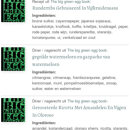
Recept uit
The big green egg book
:
Runderribs Gebraiseerd In Vijfkruidensaus
Ingrediënten:
bruine suiker, cayennepeper, japanse sojasaus,
kaneelstokje, knoflook, koffie, krieltjes, kruidnagel, peper,
rode peper, rode wijn, runderspareribs, steranijs,
tomatenpuree, ui, venkelzaad en zout
Diner / nagerecht uit
The big green egg book
:
gegrilde watermeloen en gazpacho van
watermeloen
Ingrediënten:
citroengras, citroensap, frambozenpuree, gelatine,
kerstomaat, munt, pompelmoesbloemetjes, siroop,
suiker, water en watermeloen
Diner / nagerecht uit
The big green egg book
:
Geroosterde Ricotta Met Amandelen En Vijgen
In Oloroso
Ingrediënten:
amandel, korianderzaad, oloroso sherry, ricotta, steranijs,