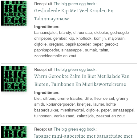
Recept uit
The big green egg book
:
Gevlinderde Kip Met Veel Kruiden En
Tahinmayonaise
Ingrediënten:
banaansjalot, brandy, citroensap, eidooier, gedroogde
chilipeper, gember, kip, knoflook, komijn, majoraan,
olijfolie, oregano, paprikapoeder, peper, gerookt
paprikapoeder, sinaasappel, sumak, tahin,
zonnebloemolie en zout
Recept uit
The big green egg book
:
Warm Gerookte Zalm In Biet Met Salade Van
Bieten, Tuinbonen En Mierikswortelcreme
Ingrediënten:
biet, citroen, crème fraîche, dille, fleur de sel, granny
smith, korianderpoeder, krieltjes, laurier, lichte
basterdsuiker, mierikswortel, olijfolie, peper, sinaasappel,
tuinbonen, venkelzaad, zalmzijde, zeezout en zout
Recept uit
The big green egg book
:
Japanse mini-aubergine met bataatfudge met