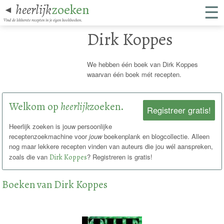
☰
heerlijk
zoeken
◄
Vind de lekkerste recepten in je eigen kookboeken.
Dirk Koppes
We hebben één boek van Dirk Koppes
waarvan één boek mét recepten.
Welkom op
heerlijk
zoeken.
Registreer gratis!
Heerlijk zoeken is jouw persoonlijke
receptenzoekmachine voor
jouw
boekenplank en blogcollectie. Alleen
nog maar lekkere recepten vinden van auteurs die jou wél aanspreken,
zoals die van
Dirk Koppes
? Registreren is gratis!
Boeken van Dirk Koppes