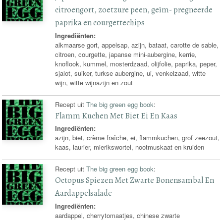
citroengort, zoetzure peen, geïm- pregneerde
paprika en courgettechips
Ingrediënten:
alkmaarse gort, appelsap, azijn, bataat, carotte de sable,
citroen, courgette, japanse mini-aubergine, kerrie,
knoflook, kummel, mosterdzaad, olijfolie, paprika, peper,
sjalot, suiker, turkse aubergine, ui, venkelzaad, witte
wijn, witte wijnazijn en zout
Recept uit
The big green egg book
:
Flamm Kuchen Met Biet Ei En Kaas
Ingrediënten:
azijn, biet, crème fraîche, ei, flammkuchen, grof zeezout,
kaas, laurier, mierikswortel, nootmuskaat en kruiden
Recept uit
The big green egg book
:
Octopus Spiezen Met Zwarte Bonensambal En
Aardappelsalade
Ingrediënten:
aardappel, cherrytomaatjes, chinese zwarte