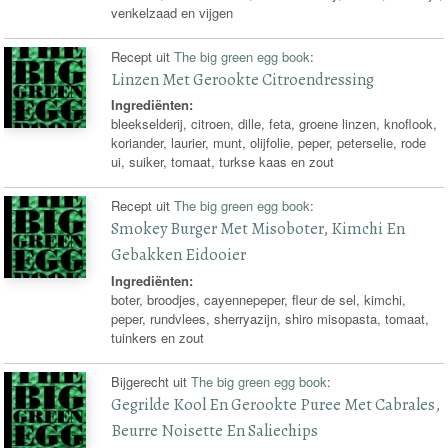
venkelzaad en vijgen
Recept uit
The big green egg book
:
Linzen Met Gerookte Citroendressing
Ingrediënten:
bleekselderij, citroen, dille, feta, groene linzen, knoflook,
koriander, laurier, munt, olijfolie, peper, peterselie, rode
ui, suiker, tomaat, turkse kaas en zout
Recept uit
The big green egg book
:
Smokey Burger Met Misoboter, Kimchi En
Gebakken Eidooier
Ingrediënten:
boter, broodjes, cayennepeper, fleur de sel, kimchi,
peper, rundvlees, sherryazijn, shiro misopasta, tomaat,
tuinkers en zout
Bijgerecht uit
The big green egg book
:
Gegrilde Kool En Gerookte Puree Met Cabrales,
Beurre Noisette En Saliechips