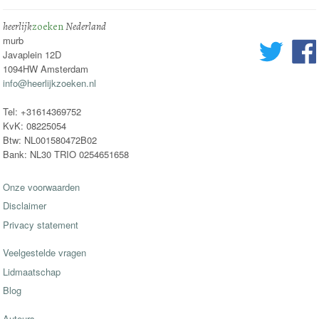
heerlijk
zoeken
Nederland
murb
Javaplein 12D
1094HW Amsterdam
info@heerlijkzoeken.nl
Tel: +31614369752
KvK: 08225054
Btw: NL001580472B02
Bank: NL30 TRIO 0254651658
Onze voorwaarden
Disclaimer
Privacy statement
Veelgestelde vragen
Lidmaatschap
Blog
Auteurs