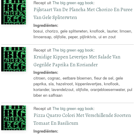
Recept uit
The big green egg book
:
Pijlstaart Van De Plancha Met Chorizo En Puree
Van Gele Spliterwten
Ingrediënten:
bosui, chorizo, gele spliterwten, knoflook, laurier, limoen,
limoensap, olijfolie, peper, pijlinktvis, ui en zout
Recept uit
The big green egg book
:
Kruidige Kippen Levertjes Met Salade Van
Gegrilde Paprika En Koriander
Ingrediënten:
citroen, cognac, eetbare bloemen, fleur de sel, gele
paprika, sla, hazelnoot, kippenlevertjes, knoflook,
koriander, lavendelzout, olijfolie, oranjebloesemwater, pul
biber en saffraan
Recept uit
The big green egg book
:
Pizza Quatro Colori Met Verschillende Soorten
Tomaat En Basilicum
Ingrediënten: