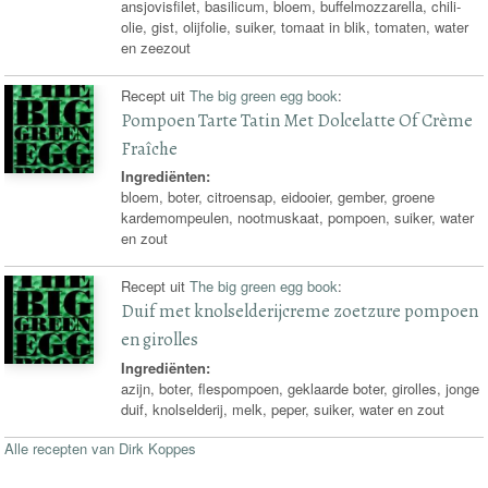
ansjovisfilet, basilicum, bloem, buffelmozzarella, chili-
olie, gist, olijfolie, suiker, tomaat in blik, tomaten, water
en zeezout
Recept uit
The big green egg book
:
Pompoen Tarte Tatin Met Dolcelatte Of Crème
Fraîche
Ingrediënten:
bloem, boter, citroensap, eidooier, gember, groene
kardemompeulen, nootmuskaat, pompoen, suiker, water
en zout
Recept uit
The big green egg book
:
Duif met knolselderijcreme zoetzure pompoen
en girolles
Ingrediënten:
azijn, boter, flespompoen, geklaarde boter, girolles, jonge
duif, knolselderij, melk, peper, suiker, water en zout
Alle recepten van Dirk Koppes