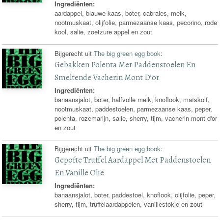
Ingrediënten:
aardappel, blauwe kaas, boter, cabrales, melk,
nootmuskaat, olijfolie, parmezaanse kaas, pecorino, rode
kool, salie, zoetzure appel en zout
Bijgerecht uit
The big green egg book
:
Gebakken Polenta Met Paddenstoelen En
Smeltende Vacherin Mont D’or
Ingrediënten:
banaansjalot, boter, halfvolle melk, knoflook, maïskolf,
nootmuskaat, paddestoelen, parmezaanse kaas, peper,
polenta, rozemarijn, salie, sherry, tijm, vacherin mont d'or
en zout
Bijgerecht uit
The big green egg book
:
Gepofte Truffel Aardappel Met Paddenstoelen
En Vanille Olie
Ingrediënten:
banaansjalot, boter, paddestoel, knoflook, olijfolie, peper,
sherry, tijm, truffelaardappelen, vanillestokje en zout