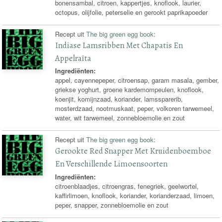
bonensambal, citroen, kappertjes, knoflook, laurier,
octopus, olijfolie, peterselie en gerookt paprikapoeder
Recept uit
The big green egg book
:
Indiase Lamsribben Met Chapatis En
Appelraïta
Ingrediënten:
appel, cayennepeper, citroensap, garam masala, gember,
griekse yoghurt, groene kardemompeulen, knoflook,
koenjit, komijnzaad, koriander, lamssparerib,
mosterdzaad, nootmuskaat, peper, volkoren tarwemeel,
water, wit tarwemeel, zonnebloemolie en zout
Recept uit
The big green egg book
:
Gerookte Red Snapper Met Kruidenboemboe
En Verschillende Limoensoorten
Ingrediënten:
citroenblaadjes, citroengras, fenegriek, geelwortel,
kaffirlimoen, knoflook, koriander, korianderzaad, limoen,
peper, snapper, zonnebloemolie en zout