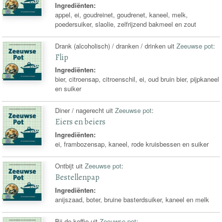
Ingrediënten:
appel, ei, goudreinet, goudrenet, kaneel, melk,
poedersuiker, slaolie, zelfrijzend bakmeel en zout
Drank (alcoholisch) / dranken / drinken uit
Zeeuwse pot
:
Flip
Ingrediënten:
bier, citroensap, citroenschil, ei, oud bruin bier, pijpkaneel
en suiker
Diner / nagerecht uit
Zeeuwse pot
:
Eiers en beiers
Ingrediënten:
ei, frambozensap, kaneel, rode kruisbessen en suiker
Ontbijt uit
Zeeuwse pot
:
Bestellenpap
Ingrediënten:
anijszaad, boter, bruine basterdsuiker, kaneel en melk
Bij de koffie uit
Zeeuwse pot
: