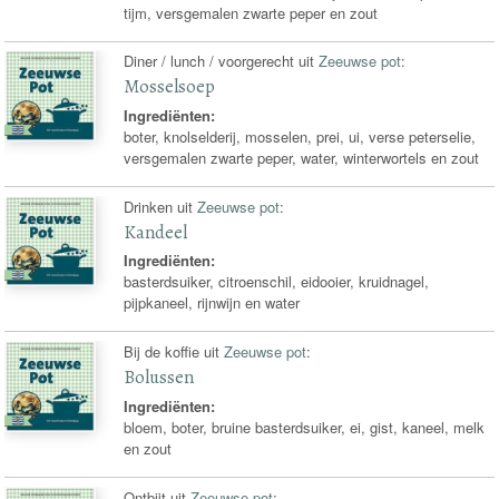
tijm, versgemalen zwarte peper en zout
Diner / lunch / voorgerecht uit
Zeeuwse pot
:
Mosselsoep
Ingrediënten:
boter, knolselderij, mosselen, prei, ui, verse peterselie,
versgemalen zwarte peper, water, winterwortels en zout
Drinken uit
Zeeuwse pot
:
Kandeel
Ingrediënten:
basterdsuiker, citroenschil, eidooier, kruidnagel,
pijpkaneel, rijnwijn en water
Bij de koffie uit
Zeeuwse pot
:
Bolussen
Ingrediënten:
bloem, boter, bruine basterdsuiker, ei, gist, kaneel, melk
en zout
Ontbijt uit
Zeeuwse pot
: