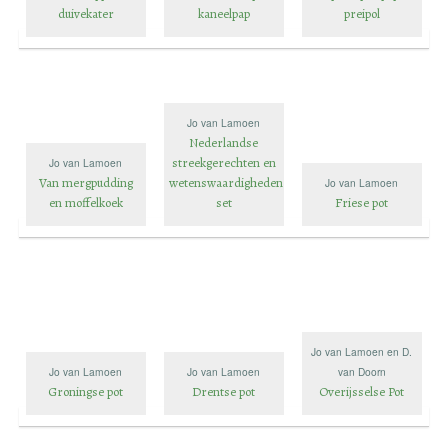
duivekater
kaneelpap
preipol
Jo van Lamoen
Nederlandse
streekgerechten en
Jo van Lamoen
Van mergpudding
wetenswaardigheden
Jo van Lamoen
en moffelkoek
set
Friese pot
Jo van Lamoen en D.
Jo van Lamoen
Jo van Lamoen
van Doorn
Groningse pot
Drentse pot
Overijsselse Pot