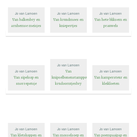
Jo van Lamoen
Jo van Lamoen
Jo van Lamoen
Van balkenbry en
Van kruudmoes en
Van hete bliksem en
arnhemse meisjes
kniepertjes
prauwels
Jo van Lamoen
Van
Jo van Lamoen
Jo van Lamoen
Van sipelsop en
knipselbonenstamppot
Van kampersteur en
snorrepotsje
krudoorntjesbry
kleikloeten
Jo van Lamoen
Jo van Lamoen
Jo van Lamoen
Van kletskoppen en
Van mosselsoep en
Van poempaaipap en