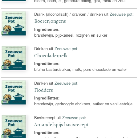
bloem, boter, ei, gerookte paling, gist, melk en zout
Drank (alcoholisch) / dranken / drinken uit
Zeeuwse pot
:
Boerenjongens
Ingrediënten:
brandewijn, pijpkaneel, rozijnen en suiker
Drinken uit
Zeeuwse pot
:
Chocolademelk
Ingrediënten:
bruine basterdsuiker, melk, pure chocolade en water
Drinken uit
Zeeuwse pot
:
Flodders
Ingrediënten:
brandewijn, gedroogde abrikoos, suiker en vanillestokje
Basisrecept uit
Zeeuwse pot
:
Amandelspijs basisrecept
Ingrediënten: