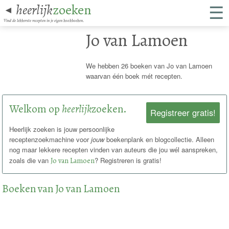
☰
heerlijk
zoeken
◄
Vind de lekkerste recepten in je eigen kookboeken.
Jo van Lamoen
We hebben 26 boeken van Jo van Lamoen
waarvan één boek mét recepten.
Welkom op
heerlijk
zoeken.
Registreer gratis!
Heerlijk zoeken is jouw persoonlijke
receptenzoekmachine voor
jouw
boekenplank en blogcollectie. Alleen
nog maar lekkere recepten vinden van auteurs die jou wél aanspreken,
zoals die van
Jo van Lamoen
? Registreren is gratis!
Boeken van Jo van Lamoen