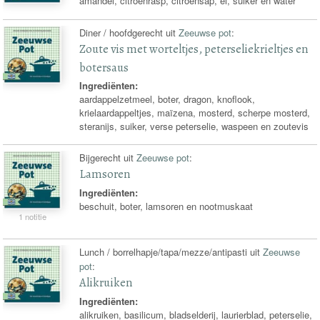
amandel, citroenrasp, citroensap, ei, suiker en water
Diner / hoofdgerecht uit
Zeeuwse pot
:
Zoute vis met worteltjes, peterseliekrieltjes en
botersaus
Ingrediënten:
aardappelzetmeel, boter, dragon, knoflook,
krielaardappeltjes, maïzena, mosterd, scherpe mosterd,
steranijs, suiker, verse peterselie, waspeen en zoutevis
Bijgerecht uit
Zeeuwse pot
:
Lamsoren
Ingrediënten:
beschuit, boter, lamsoren en nootmuskaat
1 notitie
Lunch / borrelhapje/tapa/mezze/antipasti uit
Zeeuwse
pot
:
Alikruiken
Ingrediënten:
alikruiken, basilicum, bladselderij, laurierblad, peterselie,