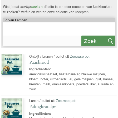
Wist je dat
heerlijk
zoeken
dé site is om door recepten van kookboeken
te zoeken? Verfijn en verken onze selectie van recepten!
Zoek
recepten
Ontbijt / brunch / buffet uit
Zeeuwse pot
:
Paasbrood
Ingrediënten:
amandelschaafsel, basterdsuiker, blauwe rozijnen,
bloem, boter, citroenschil, ei, gele rozijnen, gist, kaneel,
krenten, melk, oranjesnippers, poedersuiker, sukade en
zout
Lunch / buffet uit
Zeeuwse pot
:
Palingbroodjes
Ingrediënten: