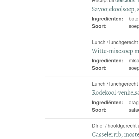
Recept uit
delicious.
Savooiekoolsoep, 
Ingrediënten:
bote
Soort:
soep
Lunch / lunchgerecht 
Witte-misosoep m
Ingrediënten:
miso
Soort:
soep
Lunch / lunchgerecht 
Rodekool-venkels
Ingrediënten:
drag
Soort:
sala
Diner / hoofdgerecht 
Casselerrib, moste