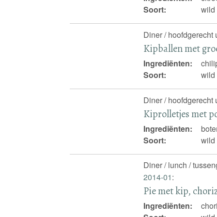
Soort:
wild
Diner / hoofdgerecht 
Kipballen met gro
Ingrediënten:
chil
Soort:
wild
Diner / hoofdgerecht 
Kiprolletjes met p
Ingrediënten:
bote
Soort:
wild
Diner / lunch / tusse
2014-01
:
Pie met kip, chori
Ingrediënten:
chor