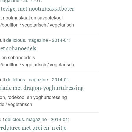
 magazine - 2014-01
:
stevige, met nootmuskaatboter
r, nootmuskaat en savooiekool
/bouillon / vegetarisch / vegetarisch
uit
delicious. magazine - 2014-01
:
et sobanoedels
 en sobanoedels
/bouillon / vegetarisch / vegetarisch
uit
delicious. magazine - 2014-01
:
alade met dragon-yoghurtdressing
on, rodekool en yoghurtdressing
de / vegetarisch
uit
delicious. magazine - 2014-01
:
rdpuree met prei en ’n eitje