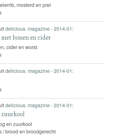
elerrib, mosterd en prei
s
uit
delicious. magazine - 2014-01
:
met bonen en cider
n, cider en worst
s
uit
delicious. magazine - 2014-01
:
s
uit
delicious. magazine - 2014-01
:
 zuurkool
og en zuurkool
s / brood en broodgerecht