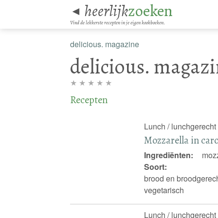
heerlijk
zoeken
◄
Vind de lekkerste recepten in je eigen kookboeken.
delicious. magazine
delicious. magazi
★
★
★
★
★
Recepten
Lunch / lunchgerecht 
Mozzarella in car
Ingrediënten:
mozz
Soort:
brood en broodgerecht
vegetarisch
Lunch / lunchgerecht 