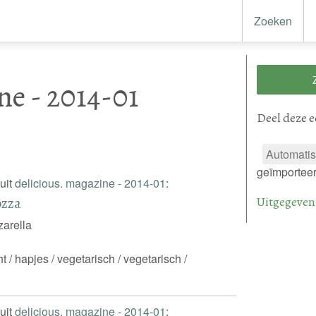
Zoeken
ne - 2014-01
Deel
deze e
Automatis
geïmportee
uit
delicious. magazine - 2014-01
:
ozza
Uitgegeven
arella
 / hapjes / vegetarisch / vegetarisch /
uit
delicious. magazine - 2014-01
: