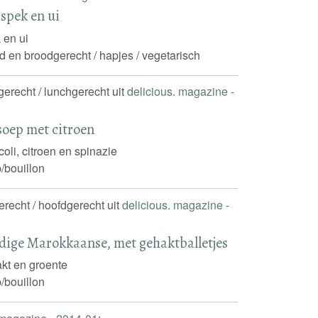
 spek en ui
 en ui
d en broodgerecht / hapjes / vegetarisch
ngerecht / lunchgerecht uit
delicious. magazine -
soep met citroen
coli, citroen en spinazie
/bouillon
gerecht / hoofdgerecht uit
delicious. magazine -
dige Marokkaanse, met gehaktballetjes
kt en groente
/bouillon