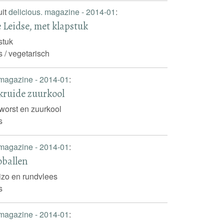
uit
delicious. magazine - 2014-01
:
 Leidse, met klapstuk
stuk
s / vegetarisch
 magazine - 2014-01
:
kruide zuurkool
worst en zuurkool
s
 magazine - 2014-01
:
oballen
izo en rundvlees
s
 magazine - 2014-01
: