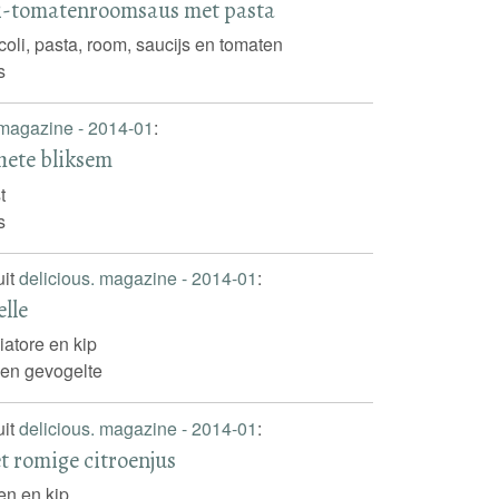
li-tomatenroomsaus met pasta
coli, pasta, room, saucijs en tomaten
s
 magazine - 2014-01
:
 hete bliksem
t
s
uit
delicious. magazine - 2014-01
:
elle
iatore en kip
 en gevogelte
uit
delicious. magazine - 2014-01
:
t romige citroenjus
oen en kip