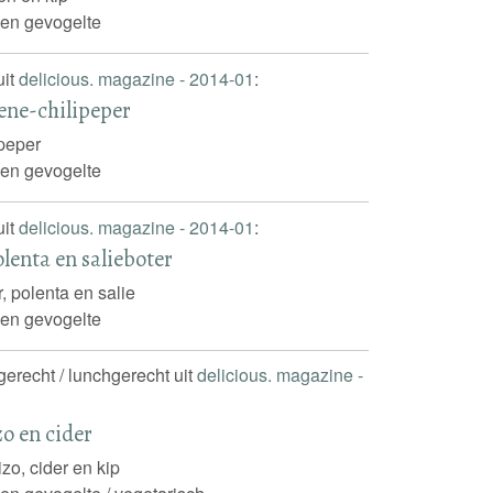
 en gevogelte
uit
delicious. magazine - 2014-01
:
ene-chilipeper
ipeper
 en gevogelte
uit
delicious. magazine - 2014-01
:
olenta en salieboter
r, polenta en salie
 en gevogelte
ngerecht / lunchgerecht uit
delicious. magazine -
zo en cider
izo, cider en kip