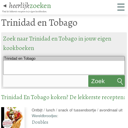
☰
heerlijk
zoeken
◄
Vind de lekkerste recepten in je eigen kookboeken.
Trinidad en Tobago
Zoek naar Trinidad en Tobago in jouw eigen
kookboeken
Zoek
recepten
Trinidad En Tobago koken? De lekkerste recepten:
Ontbijt / lunch / snack of tussendoortje / avondmaal uit
Wereldbroodjes
:
Doubles