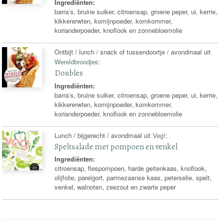
Ingrediënten:
barra’s, bruine suiker, citroensap, groene peper, ui, kerrie,
kikkererwten, komijnpoeder, komkommer,
korianderpoeder, knoflook en zonnebloemolie
Ontbijt / lunch / snack of tussendoortje / avondmaal uit
Wereldbroodjes
:
Doubles
Ingrediënten:
barra’s, bruine suiker, citroensap, groene peper, ui, kerrie,
kikkererwten, komijnpoeder, komkommer,
korianderpoeder, knoflook en zonnebloemolie
Lunch / bijgerecht / avondmaal uit
Veg!
:
Speltsalade met pompoen en venkel
Ingrediënten:
citroensap, flespompoen, harde geitenkaas, knoflook,
olijfolie, parelgort, parmezaanse kaas, peterselie, spelt,
venkel, walnoten, zeezout en zwarte peper