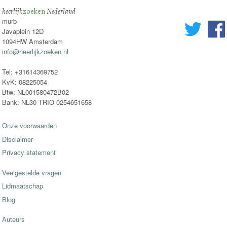
heerlijk
zoeken
Nederland
murb
Javaplein 12D
1094HW Amsterdam
info@heerlijkzoeken.nl
Tel: +31614369752
KvK: 08225054
Btw: NL001580472B02
Bank: NL30 TRIO 0254651658
Onze voorwaarden
Disclaimer
Privacy statement
Veelgestelde vragen
Lidmaatschap
Blog
Auteurs