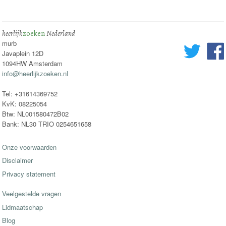
heerlijk
zoeken
Nederland
murb
Javaplein 12D
1094HW Amsterdam
info@heerlijkzoeken.nl
Tel: +31614369752
KvK: 08225054
Btw: NL001580472B02
Bank: NL30 TRIO 0254651658
Onze voorwaarden
Disclaimer
Privacy statement
Veelgestelde vragen
Lidmaatschap
Blog