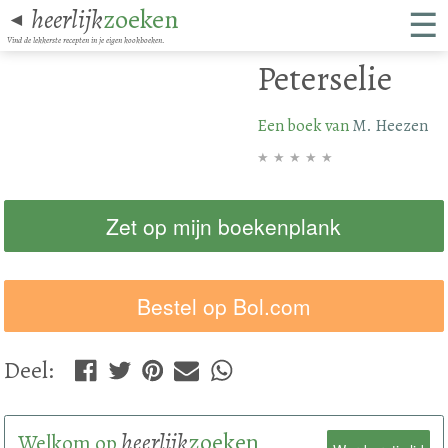
☰
heerlijk
zoeken
◄
Vind de lekkerste recepten in je eigen kookboeken.
Peterselie
Een boek van
M. Heezen
★
★
★
★
★
Zet op mijn boekenplank
Bestel op Bol.com
Deel
:
heerlijk
zoeken
Welkom op