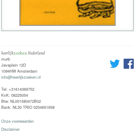
heerlijk
zoeken
Nederland
murb
Javaplein 12D
1094HW Amsterdam
info@heerlijkzoeken.nl
Tel: +31614369752
KvK: 08225054
Btw: NL001580472B02
Bank: NL30 TRIO 0254651658
Onze voorwaarden
Disclaimer