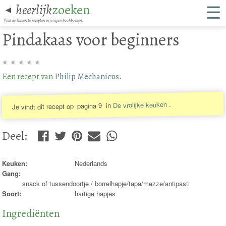
☰
heerlijk
zoeken
◄
Vind de lekkerste recepten in je eigen kookboeken.
Pindakaas voor beginners
★
★
★
★
★
Een recept van
Philip Mechanicus
.
.
De vrolijke keuken
in
pagina 9
Je vindt dit recept op
Deel
:
Keuken:
Nederlands
Gang:
snack of tussendoortje / borrelhapje/tapa/mezze/antipasti
Soort:
hartige hapjes
Ingrediënten