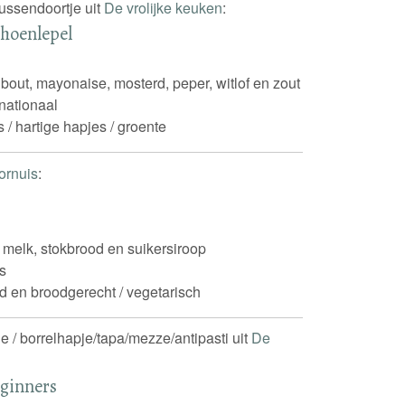
tussendoortje uit
De vrolijke keuken
:
choenlepel
nbout, mayonaise, mosterd, peper, witlof en zout
rnationaal
s / hartige hapjes / groente
fornuis
:
m, melk, stokbrood en suikersiroop
s
d en broodgerecht / vegetarisch
e / borrelhapje/tapa/mezze/antipasti uit
De
eginners