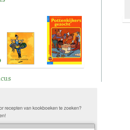
icus
oor recepten van kookboeken te zoeken?
en!