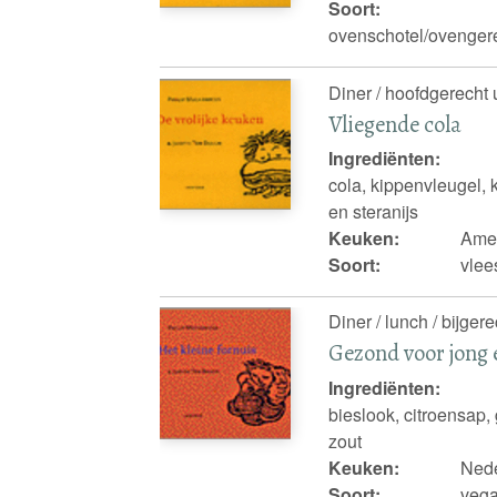
Soort:
ovenschotel/ovengerec
Diner / hoofdgerecht 
Vliegende cola
Ingrediënten:
cola, kippenvleugel, 
en steranijs
Keuken:
Amer
Soort:
vlee
Diner / lunch / bijgere
Gezond voor jong 
Ingrediënten:
bieslook, citroensap,
zout
Keuken:
Nede
Soort:
vega