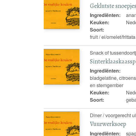
Geklutste snoepje
Ingrediënten:
anana
Keuken:
Nede
Soort:
fruit / ei/omelet/fritt
Snack of tussendoortj
Sinterklaaskaassp
Ingrediënten:
bladgelatine, citroe
en stemgember
Keuken:
Nede
Soort:
geba
Diner / voorgerecht u
Vuurwerksoep
Ingrediënten:
spag