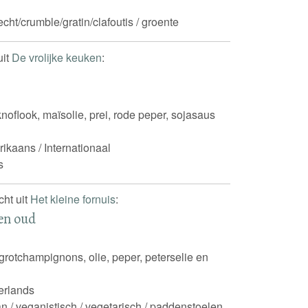
ht/crumble/gratin/clafoutis / groente
uit
De vrolijke keuken
:
knoflook, maïsolie, prei, rode peper, sojasaus
ikaans / Internationaal
s
cht uit
Het kleine fornuis
:
en oud
 grotchampignons, olie, peper, peterselie en
rlands
n / veganistisch / vegetarisch / paddenstoelen