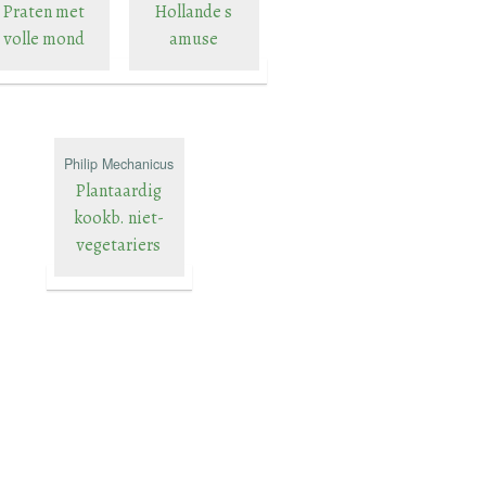
Praten met
Hollande s
volle mond
amuse
Philip Mechanicus
Plantaardig
kookb. niet-
vegetariers