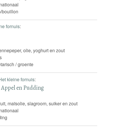
rnationaal
/bouillon
ne fornuis
:
ennepeper, olie, yoghurt en zout
s
tarisch / groente
Het kleine fornuis
:
 Appel en Pudding
ruit, maïsolie, slagroom, suiker en zout
rnationaal
ing