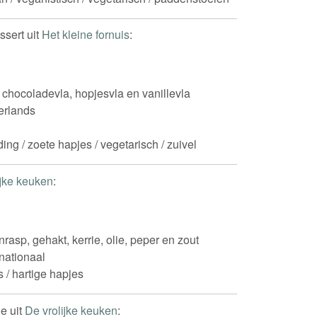
ssert uit
Het kleine fornuis
:
 chocoladevla, hopjesvla en vanillevla
rlands
ing / zoete hapjes / vegetarisch / zuivel
ijke keuken
:
enrasp, gehakt, kerrie, olie, peper en zout
rnationaal
s / hartige hapjes
e uit
De vrolijke keuken
: