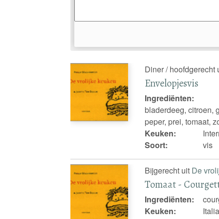
Diner / hoofdgerecht 
Envelopjesvis
Ingrediënten:
bladerdeeg, citroen, g
peper, prei, tomaat, zo
Keuken:
Inte
Soort:
vis
Bijgerecht uit
De vrol
Tomaat - Courgette
Ingrediënten:
cour
Keuken:
Ital