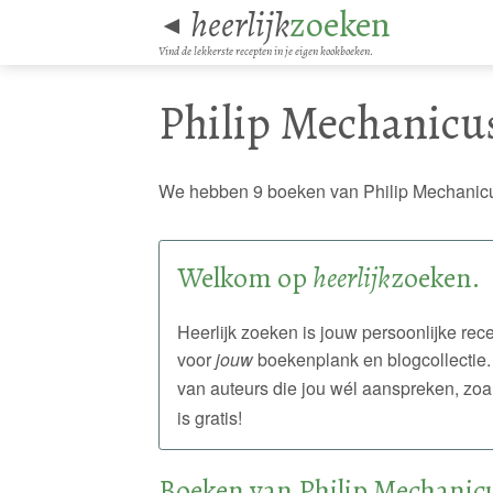
heerlijk
zoeken
◄
Vind de lekkerste recepten in je eigen kookboeken.
Philip Mechanicu
We hebben 9 boeken van Philip Mechanicu
Welkom op
heerlijk
zoeken.
Heerlijk zoeken is jouw persoonlijke r
voor
jouw
boekenplank en blogcollectie.
van auteurs die jou wél aanspreken, zoa
is gratis!
Boeken van Philip Mechanic