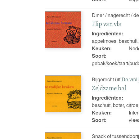
Diner / nagerecht / de
Flip van vla
Ingrediënten:
appelmoes, beschuit,
Keuken:
Nede
Soort:
gebak/koek/taart/pudd
Bijgerecht uit
De vrol
Zeldzame bal
Ingrediënten:
beschuit, boter, citro
Keuken:
Inte
Soort:
vlee
Snack of tussendoortj