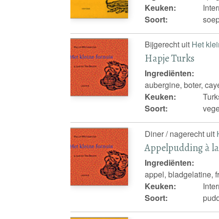
Keuken:
Inte
Soort:
soep
Bijgerecht uit
Het klei
Hapje Turks
Ingrediënten:
aubergine, boter, cay
Keuken:
Turk
Soort:
vege
Diner / nagerecht uit
Appelpudding à la
Ingrediënten:
appel, bladgelatine, f
Keuken:
Inte
Soort:
pudd