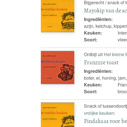
Bijgerecht / snack of 
Mayokip van de s
Ingrediënten:
azijn, ketchup, kippe
Keuken:
Inte
Soort:
vlee
Ontbijt uit
Het kleine 
Franzzze toast
Ingrediënten:
boter, ei, honing, ja
Keuken:
Fran
Soort:
broo
Snack of tussendoortj
vrolijke keuken
:
Pindakaas voor b