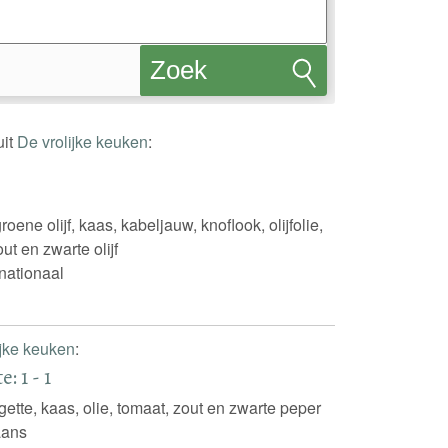
Zoek
recepten
uit
De vrolijke keuken
:
roene olijf, kaas, kabeljauw, knoflook, olijfolie,
ut en zwarte olijf
rnationaal
ijke keuken
:
: 1 - 1
gette, kaas, olie, tomaat, zout en zwarte peper
iaans