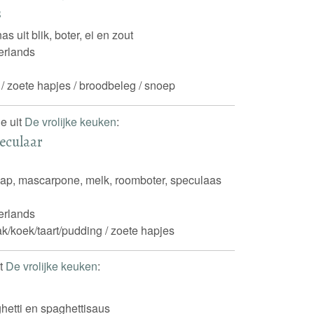
s
s uit blik, boter, ei en zout
rlands
ata / zoete hapjes / broodbeleg / snoep
e uit
De vrolijke keuken
:
eculaar
nsap, mascarpone, melk, roomboter, speculaas
rlands
k/koek/taart/pudding / zoete hapjes
it
De vrolijke keuken
:
hetti en spaghettisaus