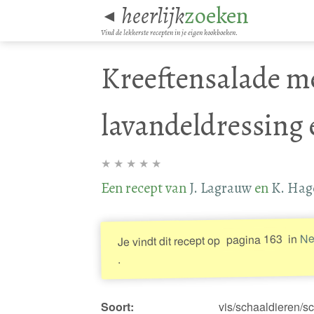
heerlijk
zoeken
◄
Vind de lekkerste recepten in je eigen kookboeken.
Kreeftensalade m
lavandeldressing 
★
★
★
★
★
Een recept van
J. Lagrauw
en
K. Ha
Ne
in
pagina 163
Je vindt dit recept op
.
Soort:
vis/schaaldieren/s