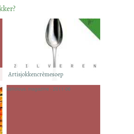
ekker?
Artisjokkencrèmesoep
delicious. magazine - 2011-06