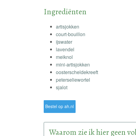
Ingrediënten
artisjokken
court-bouillon
ijswater
lavendel
meiknol
mini-artisjokken
oosterscheldekreeft
peterseliewortel
sjalot
Bestel op ah.nl
Waarom zie ik hier geen vol