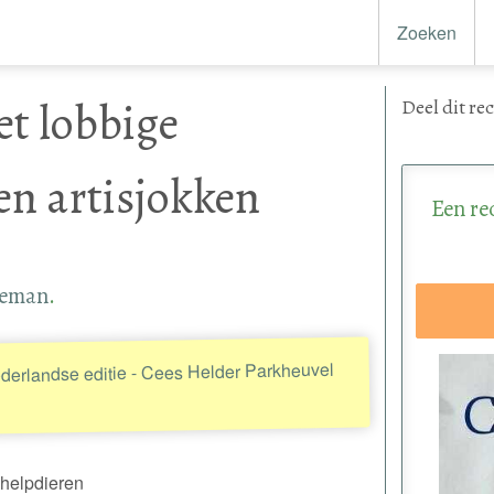
Zoeken
et lobbige
Deel
dit re
en artisjokken
Een re
geman
.
derlandse editie - Cees Helder Parkheuvel
chelpdieren