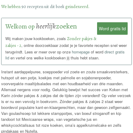
We hebben
90 recepten uit dit boek
geindexeerd.
heerlijk
zoeken
Welkom op
Word gratis lid
Wij maken jouw kookboeken, zoals
Zonder pakjes &
zakjes - 2
, online doorzoekbaar zodat je je favoriete recepten snel weer
terugvindt. Lees er meer over op onze
homepage
of word
direct gratis
lid
en vertel ons welke kookboeken jij thuis hebt staan.
Instant aardappelpuree, soeppoeder vol zoete en zoute smaakversterkers,
hutspot uit een potje, koekjes met palmolie en sojabonenpoeder,
voorverpakte maaltijdsalades met een houdbaarheid van drie maanden.
Allemaal nergens voor nodig. Gelukkig bewijst het succes van Koken met
Karin zónder pakjes & zakjes dat de tijden zijn veranderd! Op veler verzoek
is er nu een vervolg in boekvorm. Zónder pakjes & zakjes 2 staat weer
boordevol populaire kant-en-klaargerechten, maar dan gewoon zelfgemaakt.
Van goulashsoep tot lekkere stamppotjes, van boeuf stroganoff en kip
tandoori tot Mexicaanse wraps, van vegetarische jus en
whiskycocktailsaus tot roze koeken, oma’s appelkruimelcake en zelfs
pindakaas en Nutella.