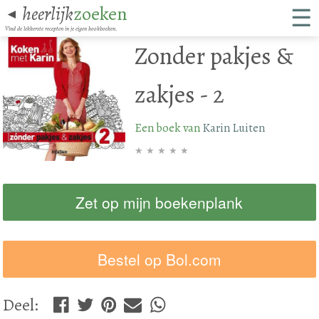
☰
heerlijk
zoeken
◄
Vind de lekkerste recepten in je eigen kookboeken.
Zonder pakjes &
zakjes - 2
Een boek van
Karin Luiten
★
★
★
★
★
Zet op mijn boekenplank
Bestel op Bol.com
Deel
: