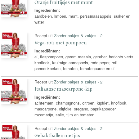
Oranje fruitijsjes met munt
Ingrediënten:
aardbeien, limoen, munt, perssinaasappels, suiker en
water
Recept uit
Zonder pakjes & zakjes - 2
:
Vega-roti met pompoen
Ingrediënten:
ei, flespompoen, garam masala, gember, haricots verts,
knoflook, kruimige aardappels, rode peper, roti
pannenkoeken, tomaten, tomatenpuree en ui
Recept uit
Zonder pakjes & zakjes - 2
:
Italiaanse mascarpone-kip
Ingrediënten:
achterham, champignons, citroen, kipfilet, knoflook,
mascarpone, olijfolie, oregano, paprikapoeder,
rozemarijn, salie, tijm en tomaten
Recept uit
Zonder pakjes & zakjes - 2
:
Gehaktballen met jus