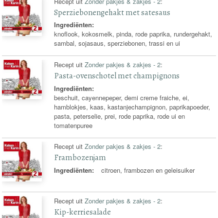
Recept uit
Zonder pakjes & zakjes - 2
:
Sperziebonengehakt met satesaus
Ingrediënten:
knoflook, kokosmelk, pinda, rode paprika, rundergehakt,
sambal, sojasaus, sperziebonen, trassi en ui
Recept uit
Zonder pakjes & zakjes - 2
:
Pasta-ovenschotel met champignons
Ingrediënten:
beschuit, cayennepeper, demi creme fraiche, ei,
hamblokjes, kaas, kastanjechampignon, paprikapoeder,
pasta, peterselie, prei, rode paprika, rode ui en
tomatenpuree
Recept uit
Zonder pakjes & zakjes - 2
:
Frambozenjam
Ingrediënten:
citroen, frambozen en geleisuiker
Recept uit
Zonder pakjes & zakjes - 2
:
Kip-kerriesalade