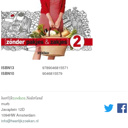
ISBN13
9789046815571
ISBN10
9046815579
heerlijk
zoeken
Nederland
murb
Javaplein 12D
1094HW Amsterdam
info@heerlijkzoeken.nl