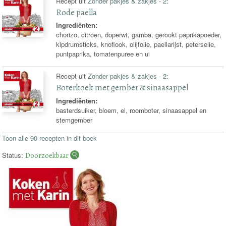
Recept uit
Zonder pakjes & zakjes - 2
:
Rode paella
Ingrediënten:
chorizo, citroen, doperwt, gamba, gerookt paprikapoeder,
kipdrumsticks, knoflook, olijfolie, paellarijst, peterselie,
puntpaprika, tomatenpuree en ui
Recept uit
Zonder pakjes & zakjes - 2
:
Boterkoek met gember & sinaasappel
Ingrediënten:
basterdsuiker, bloem, ei, roomboter, sinaasappel en
stemgember
Toon alle 90 recepten in dit boek
Status:
Doorzoekbaar