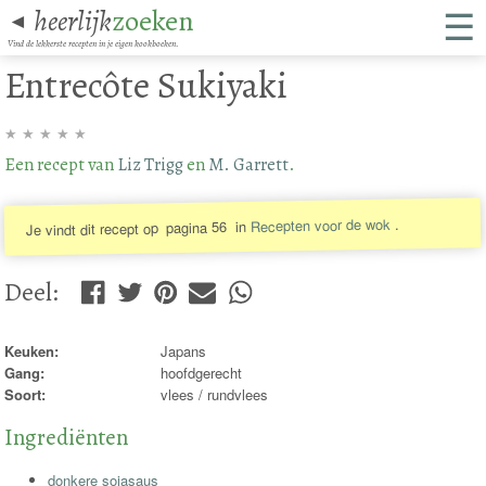
☰
heerlijk
zoeken
◄
Vind de lekkerste recepten in je eigen kookboeken.
Entrecôte Sukiyaki
★
★
★
★
★
Een recept van
Liz Trigg
en
M. Garrett
.
.
Recepten voor de wok
in
pagina 56
Je vindt dit recept op
Deel
:
Keuken:
Japans
Gang:
hoofdgerecht
Soort:
vlees / rundvlees
Ingrediënten
donkere sojasaus