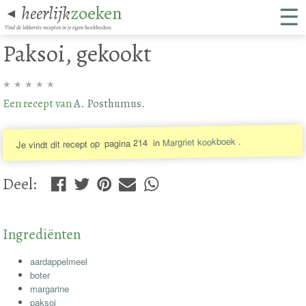
☰
heerlijk
zoeken
◄
Vind de lekkerste recepten in je eigen kookboeken.
Paksoi, gekookt
★
★
★
★
★
Een recept van
A. Posthumus
.
.
Margriet kookboek
in
pagina 214
Je vindt dit recept op
Deel
:
Ingrediënten
aardappelmeel
boter
margarine
paksoi