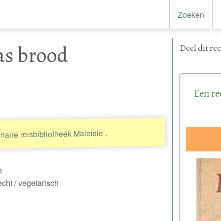
Zoeken
aas brood
Deel
dit re
Een re
.
naire reisbibliotheek Maleisie
h
cht / vegetarisch