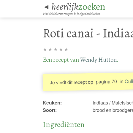
heerlijk
zoeken
◄
Vind de lekkerste recepten in je eigen kookboeken.
Roti canai - Indi
★
★
★
★
★
Een recept van
Wendy Hutton
.
Culi
in
pagina 70
Je vindt dit recept op
Keuken:
Indiaas / Maleisisc
Soort:
brood en broodgere
Ingrediënten