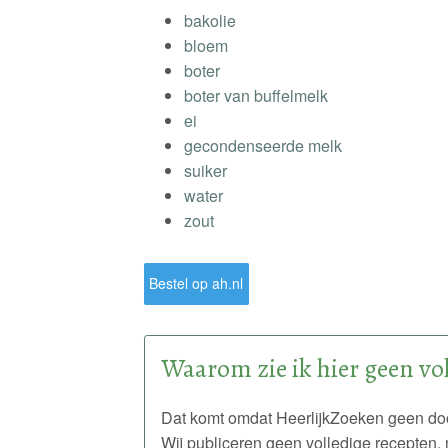
bakolie
bloem
boter
boter van buffelmelk
ei
gecondenseerde melk
suiker
water
zout
Bestel op ah.nl
Waarom zie ik hier geen vol
Dat komt omdat HeerlijkZoeken geen doo
Wij publiceren geen volledige recepten, 