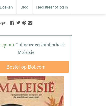
Boeken
Blog
Registreer of log in
cept
:
cept uit
Culinaire reisbibliotheek
Maleisie
Bestel op Bol.com