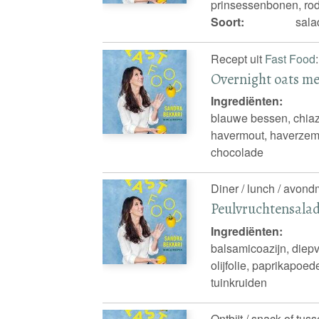
prinsessenbonen, rode
Soort:
sala
Recept uit
Fast Food
:
Overnight oats me
Ingrediënten:
blauwe bessen, chia
havermout, haverzeme
chocolade
Diner / lunch / avond
Peulvruchtensala
Ingrediënten:
balsamicoazijn, diepv
olijfolie, paprikapoe
tuinkruiden
Ontbijt / snack of tus