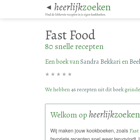
heerlijk
zoeken
◄
Vind de lekkerste recepten in je eigen kookboeken.
Fast Food
80 snelle recepten
Een boek van
Sandra Bekkari
en
Bee
★
★
★
★
★
We hebben
46 recepten uit dit boek
geinde
heerlijk
zoeken
Welkom op
Wij maken jouw kookboeken, zoals
Fast
favoriete recepten snel weer terugvindt