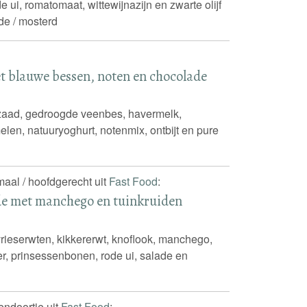
 ui, romatomaat, wittewijnazijn en zwarte olijf
de / mosterd
t blauwe bessen, noten en chocolade
zaad, gedroogde veenbes, havermelk,
len, natuuryoghurt, notenmix, ontbijt en pure
maal / hoofdgerecht uit
Fast Food
:
de met manchego en tuinkruiden
rieserwten, kikkererwt, knoflook, manchego,
der, prinsessenbonen, rode ui, salade en
sendoortje uit
Fast Food
: