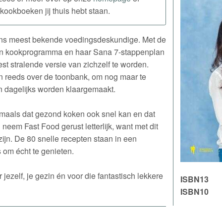
kookboeken jij thuis hebt staan.
rens meest bekende voedingsdeskundige. Met de
gen kookprogramma en haar Sana 7-stappenplan
t stralende versie van zichzelf te worden.
 reeds over de toonbank, om nog maar te
en dagelijks worden klaargemaakt.
gmaals dat gezond koken ook snel kan en dat
 neem Fast Food gerust letterlijk, want met dit
zijn. De 80 snelle recepten staan in een
 om écht te genieten.
r jezelf, je gezin én voor die fantastisch lekkere
ISBN13
ISBN10