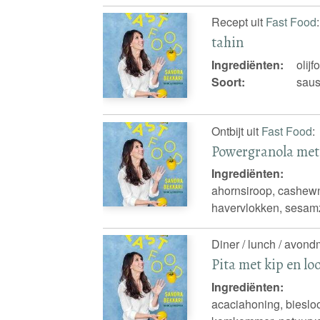
Recept uit
Fast Food
:
tahin
Ingrediënten:
olij
Soort:
sau
Ontbijt uit
Fast Food
:
Powergranola met 
Ingrediënten:
ahornsiroop, cashewn
havervlokken, sesamza
Diner / lunch / avond
Pita met kip en lo
Ingrediënten:
acaciahoning, biesloo