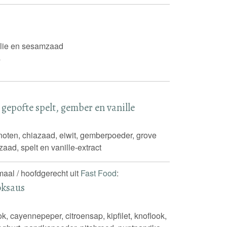
folie en sesamzaad
s
gepofte spelt, gember en vanille
oten, chiazaad, eiwit, gemberpoeder, grove
ad, spelt en vanille-extract
maal / hoofdgerecht uit
Fast Food
:
oksaus
k, cayennepeper, citroensap, kipfilet, knoflook,