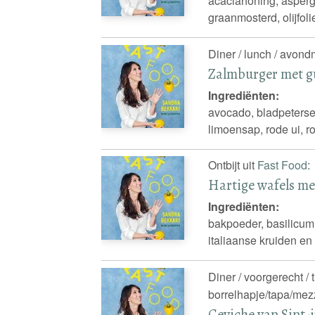
acaciahoning, asperge
graanmosterd, olijfoli
Diner / lunch / avond
Zalmburger met 
Ingrediënten:
avocado, bladpetersel
limoensap, rode ui, r
Ontbijt uit
Fast Food
:
Hartige wafels me
Ingrediënten:
bakpoeder, basilicum
italiaanse kruiden en
Diner / voorgerecht / 
borrelhapje/tapa/mezz
Ceviche van Sint-