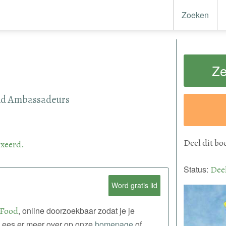
Zoeken
Ze
ld Ambassadeurs
Deel
dit bo
xeerd.
Status:
Dee
Word gratis lid
 Food
, online doorzoekbaar zodat je je
. Lees er meer over op onze
homepage
of