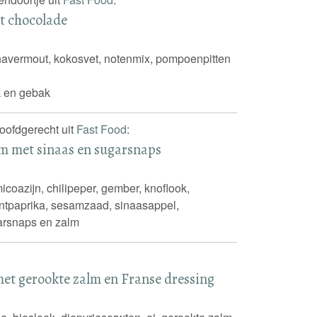
t chocolade
 havermout, kokosvet, notenmix, pompoenpitten
 en gebak
hoofdgerecht uit
Fast Food
:
m met sinaas en sugarsnaps
coazijn, chilipeper, gember, knoflook,
 puntpaprika, sesamzaad, sinaasappel,
arsnaps en zalm
et gerookte zalm en Franse dressing