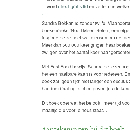
word
direct gratis lid
en vertel ons welke 
Sandra Bekkari is zonder twijfel Vlaande
boekenreeks ‘Nooit Meer Diëten’, een ei
inspireerde ze heel wat mensen om de mees
Meer dan 500.000 keer gingen haar boeken
zwijgen over het aantal keer haar gerecht
Met Fast Food bewijst Sandra de lezer no
het een haalbare kaart is voor iedereen. En
boek zal ‘geen tijd’ niet langer een excuus 
handomdraai op tafel en geven jou de kans
Dit boek doet wat het belooft : meer tijd voo
maaltijd die voor je neus staat…
Aantekeningen bij dit boek