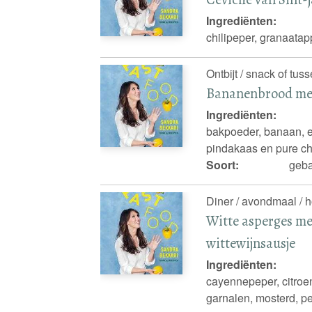
Ingrediënten:
chilipeper, granaatap
Ontbijt / snack of tus
Bananenbrood met
Ingrediënten:
bakpoeder, banaan, e
pindakaas en pure c
Soort:
geba
Diner / avondmaal / 
Witte asperges me
wittewijnsausje
Ingrediënten:
cayennepeper, citroen
garnalen, mosterd, pe