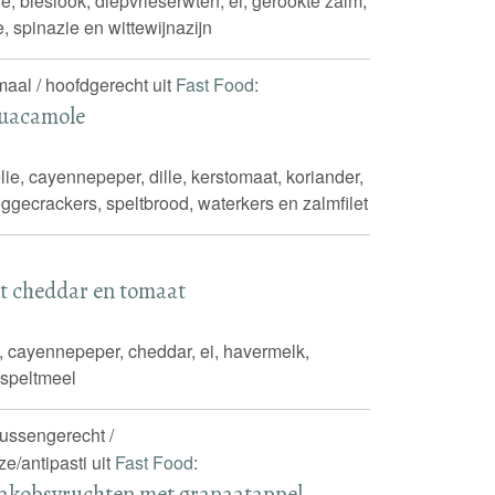
, bieslook, diepvrieserwten, ei, gerookte zalm,
e, spinazie en wittewijnazijn
maal / hoofdgerecht uit
Fast Food
:
guacamole
ie, cayennepeper, dille, kerstomaat, koriander,
oggecrackers, speltbrood, waterkers en zalmfilet
t cheddar en tomaat
, cayennepeper, cheddar, ei, havermelk,
 speltmeel
tussengerecht /
e/antipasti uit
Fast Food
:
jakobsvruchten met granaatappel