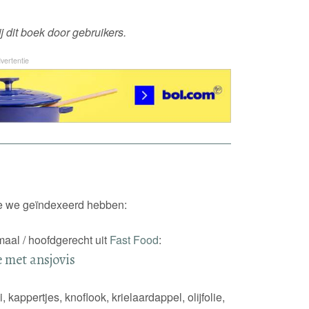
 dit boek door gebruikers.
vertentie
die we geïndexeerd hebben:
maal / hoofdgerecht uit
Fast Food
:
e met ansjovis
, kappertjes, knoflook, krielaardappel, olijfolie,