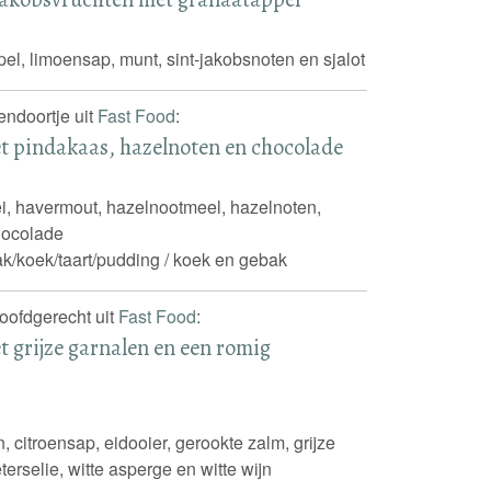
pel, limoensap, munt, sint-jakobsnoten en sjalot
sendoortje uit
Fast Food
:
 pindakaas, hazelnoten en chocolade
i, havermout, hazelnootmeel, hazelnoten,
hocolade
k/koek/taart/pudding / koek en gebak
hoofdgerecht uit
Fast Food
:
t grijze garnalen en een romig
, citroensap, eidooier, gerookte zalm, grijze
terselie, witte asperge en witte wijn