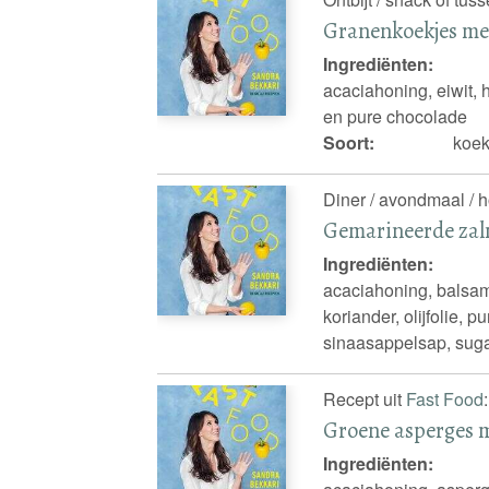
Granenkoekjes me
Ingrediënten:
acaciahoning, eiwit,
en pure chocolade
Soort:
koek
Diner / avondmaal / 
Gemarineerde zal
Ingrediënten:
acaciahoning, balsami
koriander, olijfolie,
sinaasappelsap, sug
Recept uit
Fast Food
:
Groene asperges m
Ingrediënten: