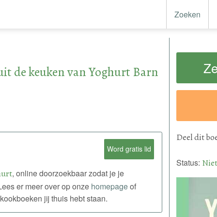
Zoeken
Ze
 uit de keuken van Yoghurt Barn
Deel
dit bo
Word gratis lid
Status:
Nie
urt
, online doorzoekbaar zodat je je
. Lees er meer over op onze
homepage
of
kookboeken jij thuis hebt staan.