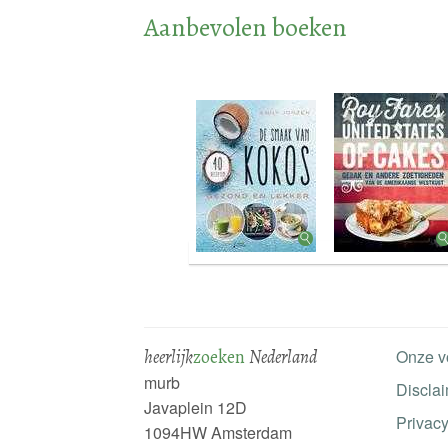
Aanbevolen boeken
heerlijk
zoeken
Nederland
Onze v
murb
Discla
Javaplein 12D
Privacy
1094HW Amsterdam