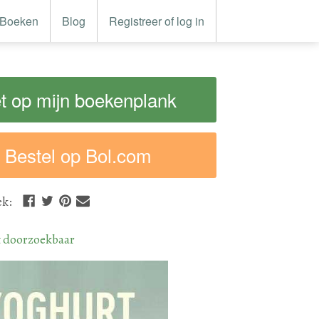
Boeken
Blog
Registreer of log in
t op mijn boekenplank
Bestel op Bol.com
ek
:
t doorzoekbaar