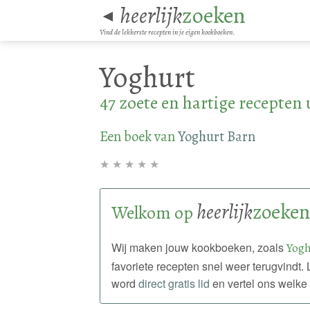
heerlijk
zoeken
◄
Vind de lekkerste recepten in je eigen kookboeken.
Yoghurt
47 zoete en hartige recepten
Een boek van
Yoghurt Barn
★
★
★
★
★
heerlijk
zoeken
Welkom op
Wij maken jouw kookboeken, zoals
Yogh
favoriete recepten snel weer terugvindt
word
direct gratis lid
en vertel ons welke 