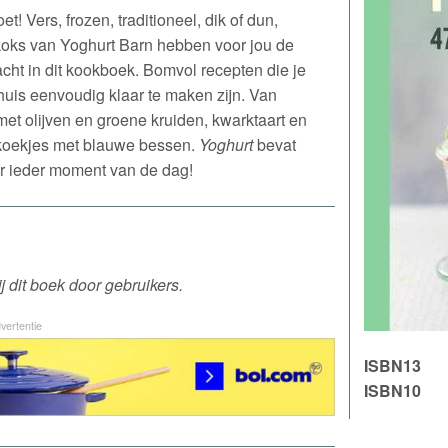
et! Vers, frozen, traditioneel, dik of dun,
koks van Yoghurt Barn hebben voor jou de
cht in dit kookboek. Bomvol recepten die je
 thuis eenvoudig klaar te maken zijn. Van
t olijven en groene kruiden, kwarktaart en
koekjes met blauwe bessen.
Yoghurt
bevat
or ieder moment van de dag!
 dit boek door gebruikers.
vertentie
ISBN13
ISBN10