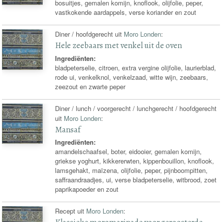
bosuitjes, gemalen komijn, knoflook, olijfolie, peper,
vastkokende aardappels, verse koriander en zout
Diner / hoofdgerecht uit
Moro Londen
:
Hele zeebaars met venkel uit de oven
Ingrediënten:
bladpeterselie, citroen, extra vergine olijfolie, laurierblad,
rode ui, venkelknol, venkelzaad, witte wijn, zeebaars,
zeezout en zwarte peper
Diner / lunch / voorgerecht / lunchgerecht / hoofdgerecht
uit
Moro Londen
:
Mansaf
Ingrediënten:
amandelschaafsel, boter, eidooier, gemalen komijn,
griekse yoghurt, kikkererwten, kippenbouillon, knoflook,
lamsgehakt, maïzena, olijfolie, peper, pijnboompitten,
saffraandraadjes, ui, verse bladpeterselie, witbrood, zoet
paprikapoeder en zout
Recept uit
Moro Londen
: