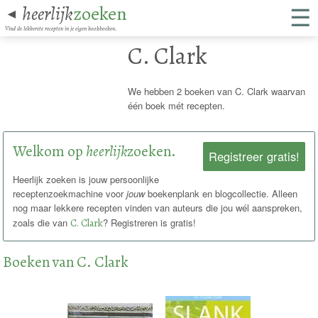
☰
heerlijk
zoeken
◄
Vind de lekkerste recepten in je eigen kookboeken.
C. Clark
We hebben 2 boeken van C. Clark waarvan
één boek mét recepten.
Welkom op
heerlijk
zoeken.
Registreer gratis!
Heerlijk zoeken is jouw persoonlijke
receptenzoekmachine voor
jouw
boekenplank en blogcollectie. Alleen
nog maar lekkere recepten vinden van auteurs die jou wél aanspreken,
zoals die van
C. Clark
? Registreren is gratis!
Boeken van C. Clark