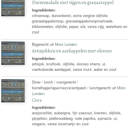
Duivensalade met vijgen en granaatappel
Ingrediënten:
citroensap, duivenborst, extra vergine olijfolie,
granaatappelsiroop, granaatappelsiroopmarinade,
kikkererwten, olijfolie, peper, sla, verse vijg, waterkers en
zout
Bijgerecht uit
Moro Londen
:
Artisjokken en aardappelen met oloroso
Ingrediënten:
artisjok, knoflook, olijfolie, oloroso sherry, ui,
vastkokende aardappel, verse munt, water en zout
Diner / lunch / voorgerecht /
borrelhapje/tapa/mezze/antipasti / lunchgerecht uit
Moro
Londen
:
Coca
Ingrediënten:
ansjovisfilet, aubergine, fijn zeezout, krenten, olijfolie,
pijnpitten, platbrooddeeg, rode paprika, spinazie, ui,
oregano, verse rozemarijn en zout