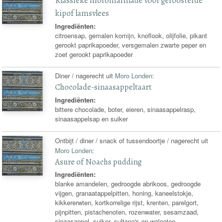
Klassieke moromarinade voor geroosterde
kipof lamsvlees
Ingrediënten:
citroensap, gemalen komijn, knoflook, olijfolie, pikant
gerookt paprikapoeder, versgemalen zwarte peper en
zoet gerookt paprikapoeder
Diner / nagerecht uit
Moro Londen
:
Chocolade-sinaasappeltaart
Ingrediënten:
bittere chocolade, boter, eieren, sinaasappelrasp,
sinaasappelsap en suiker
Ontbijt / diner / snack of tussendoortje / nagerecht uit
Moro Londen
:
Asure of Noachs pudding
Ingrediënten:
blanke amandelen, gedroogde abrikoos, gedroogde
vijgen, granaatappelpitten, honing, kaneelstokje,
kikkererwten, kortkorrelige rijst, krenten, parelgort,
pijnpitten, pistachenoten, rozenwater, sesamzaad,
sinaasappel, suiker, sultana's en walnoten