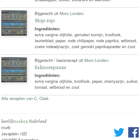
Bijgerecht uit
Moro Londen
:
Mojo rojo
Ingrediënten:
extra vergine olijfolie, gemalen komijn, knoflook,
laurierblad, peper, rode chilipeper, rode paprika, witbrood,
zoete rodewijnazijn, zoet gerookt paprikapoeder en zout
Bijgerecht / basisrecept uit
Moro Londen
:
Salmorejosaus
Ingrediënten:
extra vergine olijfolie, knoflook, peper, sherryazijn, suiker,
tomaat, witbrood en zout
Alle recepten van C. Clark
heerlijk
zoeken
Nederland
murb
Javaplein 12D
1094HW Amsterdam