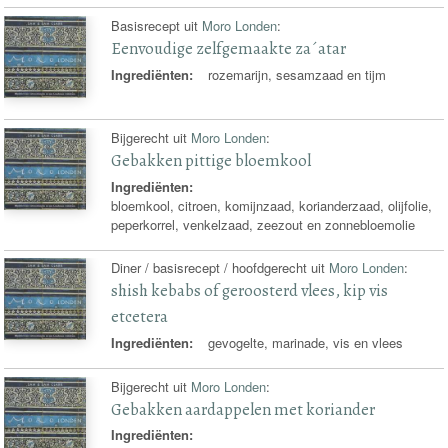
Basisrecept uit
Moro Londen
:
Eenvoudige zelfgemaakte za´atar
Ingrediënten:
rozemarijn, sesamzaad en tijm
Bijgerecht uit
Moro Londen
:
Gebakken pittige bloemkool
Ingrediënten:
bloemkool, citroen, komijnzaad, korianderzaad, olijfolie,
peperkorrel, venkelzaad, zeezout en zonnebloemolie
Diner / basisrecept / hoofdgerecht uit
Moro Londen
:
shish kebabs of geroosterd vlees, kip vis
etcetera
Ingrediënten:
gevogelte, marinade, vis en vlees
Bijgerecht uit
Moro Londen
:
Gebakken aardappelen met koriander
Ingrediënten: