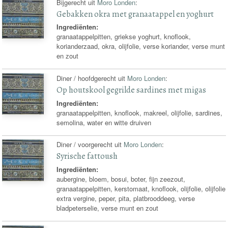
Bijgerecht uit
Moro Londen
:
Gebakken okra met granaatappel en yoghurt
Ingrediënten:
granaatappelpitten, griekse yoghurt, knoflook,
korianderzaad, okra, olijfolie, verse koriander, verse munt
en zout
Diner / hoofdgerecht uit
Moro Londen
:
Op houtskool gegrilde sardines met migas
Ingrediënten:
granaatappelpitten, knoflook, makreel, olijfolie, sardines,
semolina, water en witte druiven
Diner / voorgerecht uit
Moro Londen
:
Syrische fattoush
Ingrediënten:
aubergine, bloem, bosui, boter, fijn zeezout,
granaatappelpitten, kerstomaat, knoflook, olijfolie, olijfolie
extra vergine, peper, pita, platbrooddeeg, verse
bladpeterselie, verse munt en zout