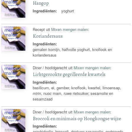
Hangop
Ingrediënten:
yoghurt
Recept uit
Mixen mengen malen
:
Koriandersaus
Ingrediënten:
gemalen komijn, halfvolle yoghurt, knoflook en
koriandersaus
Diner / hoofdgerecht uit
Mixen mengen malen
:
Lichtgerookte gegrilleerde kwartels
Ingrediënten:
basilicum, ei, gember, knoflook, kwartel, limoensap,
mirin, nuoc mam, ruwe rietsuiker, sesamolie en
sesamzaad
Diner / hoofdgerecht uit
Mixen mengen malen
:
Broccoli en minimais op Hongkongse wijze
Ingrediënten:
arachideolie, broccoli, donkere sesamolie, gedroogde