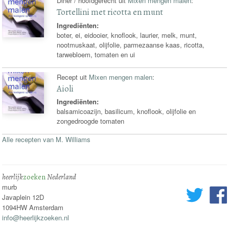
Diner / hoofdgerecht uit
Mixen mengen malen
:
Tortellini met ricotta en munt
Ingrediënten:
boter, ei, eidooier, knoflook, laurier, melk, munt,
nootmuskaat, olijfolie, parmezaanse kaas, ricotta,
tarwebloem, tomaten en ui
Recept uit
Mixen mengen malen
:
Aioli
Ingrediënten:
balsamicoazijn, basilicum, knoflook, olijfolie en
zongedroogde tomaten
Alle recepten van M. Williams
heerlijk
zoeken
Nederland
murb
Javaplein 12D
1094HW Amsterdam
info@heerlijkzoeken.nl