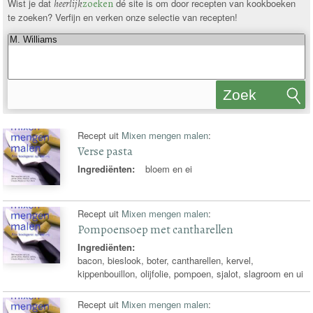
Wist je dat
heerlijk
zoeken
dé site is om door recepten van kookboeken
te zoeken? Verfijn en verken onze selectie van recepten!
Zoek
recepten
Recept uit
Mixen mengen malen
:
Verse pasta
Ingrediënten:
bloem en ei
Recept uit
Mixen mengen malen
:
Pompoensoep met cantharellen
Ingrediënten:
bacon, bieslook, boter, cantharellen, kervel,
kippenbouillon, olijfolie, pompoen, sjalot, slagroom en ui
Recept uit
Mixen mengen malen
: