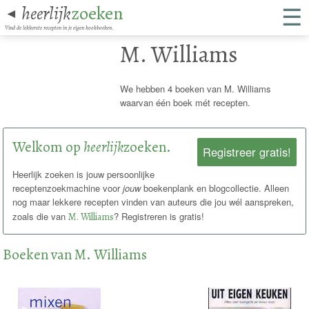
☰
heerlijk
zoeken
◄
Vind de lekkerste recepten in je eigen kookboeken.
M. Williams
We hebben 4 boeken van M. Williams
waarvan één boek mét recepten.
Welkom op
heerlijk
zoeken.
Registreer gratis!
Heerlijk zoeken is jouw persoonlijke
receptenzoekmachine voor
jouw
boekenplank en blogcollectie. Alleen
nog maar lekkere recepten vinden van auteurs die jou wél aanspreken,
zoals die van
M. Williams
? Registreren is gratis!
Boeken van M. Williams