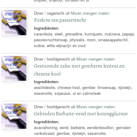
Diner / nagerecht uit
Mixen mengen malen
:
Pavlova van passievrucht
Ingrediënten:
carambola, eiwit, grenadine, kumquats, maïzena, papaja,
passievruchtensap, physalis, room, sinaasappelschil,
suiker, witte wijnazijn en zout
Diner / hoofdgerecht uit
Mixen mengen malen
:
Gestoomde zalm met gemberm lenteui en
chinese kool
Ingrediënten:
arachideolie, chinese kool, gember, limoensap, rijstwijn,
sesamolie, sojasaus, ui en zalmsteak
Diner / hoofdgerecht uit
Mixen mengen malen
:
Gebraden Barbarie-eend met honingglazuur
Ingrediënten:
acaciahoning, eend, barbarie, eendenbouillon, gemalen
venkelzaad, gember, rijstwijn, sesamolie,