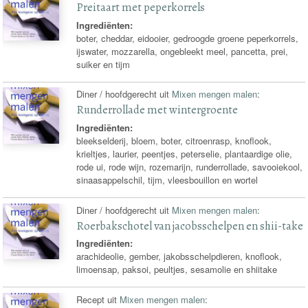
Preitaart met peperkorrels
Ingrediënten:
boter, cheddar, eidooier, gedroogde groene peperkorrels,
ijswater, mozzarella, ongebleekt meel, pancetta, prei,
suiker en tijm
Diner / hoofdgerecht uit
Mixen mengen malen
:
Runderrollade met wintergroente
Ingrediënten:
bleekselderij, bloem, boter, citroenrasp, knoflook,
krieltjes, laurier, peentjes, peterselie, plantaardige olie,
rode ui, rode wijn, rozemarijn, runderrollade, savooiekool,
sinaasappelschil, tijm, vleesbouillon en wortel
Diner / hoofdgerecht uit
Mixen mengen malen
:
Roerbakschotel van jacobsschelpen en shii-take
Ingrediënten:
arachideolie, gember, jakobsschelpdieren, knoflook,
limoensap, paksoi, peultjes, sesamolie en shiitake
Recept uit
Mixen mengen malen
: