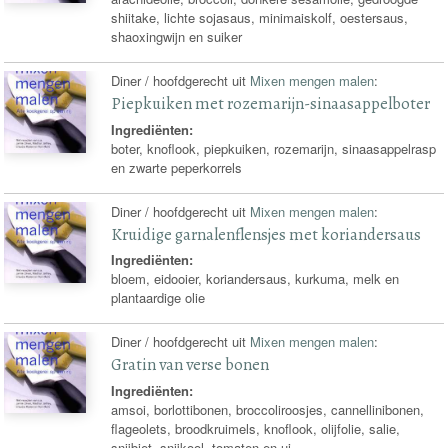
shiitake, lichte sojasaus, minimaiskolf, oestersaus,
shaoxingwijn en suiker
Diner / hoofdgerecht uit
Mixen mengen malen
:
Piepkuiken met rozemarijn-sinaasappelboter
Ingrediënten:
boter, knoflook, piepkuiken, rozemarijn, sinaasappelrasp
en zwarte peperkorrels
Diner / hoofdgerecht uit
Mixen mengen malen
:
Kruidige garnalenflensjes met koriandersaus
Ingrediënten:
bloem, eidooier, koriandersaus, kurkuma, melk en
plantaardige olie
Diner / hoofdgerecht uit
Mixen mengen malen
:
Gratin van verse bonen
Ingrediënten:
amsoi, borlottibonen, broccoliroosjes, cannellinibonen,
flageolets, broodkruimels, knoflook, olijfolie, salie,
snijbiet, snijkool, tomaten en ui